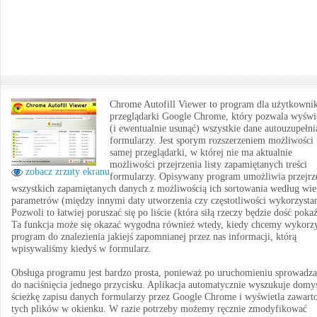
Chrome Autofill Viewer to program dla użytkown
przeglądarki Google Chrome, który pozwala wyświe
(i ewentualnie usunąć) wszystkie dane autouzupełni
formularzy. Jest sporym rozszerzeniem możliwości
samej przeglądarki, w której nie ma aktualnie
możliwości przejrzenia listy zapamiętanych treści
zobacz zrzuty ekranu
formularzy. Opisywany program umożliwia przejrz
wszystkich zapamiętanych danych z możliwością ich sortowania według wie
parametrów (między innymi daty utworzenia czy częstotliwości wykorzystan
Pozwoli to łatwiej poruszać się po liście (która siłą rzeczy będzie dość poka
Ta funkcja może się okazać wygodna również wtedy, kiedy chcemy wykorzy
program do znalezienia jakiejś zapomnianej przez nas informacji, którą
wpisywaliśmy kiedyś w formularz.
Obsługa programu jest bardzo prosta, ponieważ po uruchomieniu sprowadza
do naciśnięcia jednego przycisku. Aplikacja automatycznie wyszukuje domy
ścieżkę zapisu danych formularzy przez Google Chrome i wyświetla zawart
tych plików w okienku. W razie potrzeby możemy ręcznie zmodyfikować