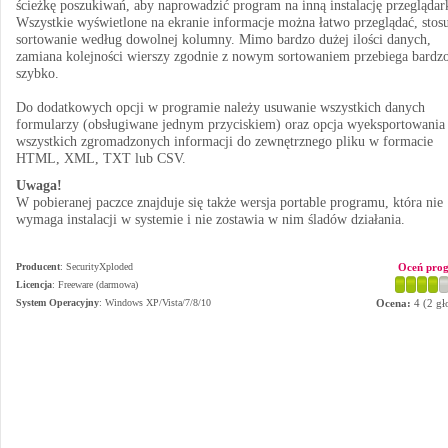
ścieżkę poszukiwań, aby naprowadzić program na inną instalację przeglądar
Wszystkie wyświetlone na ekranie informacje można łatwo przeglądać, stos
sortowanie według dowolnej kolumny. Mimo bardzo dużej ilości danych,
zamiana kolejności wierszy zgodnie z nowym sortowaniem przebiega bardz
szybko.
Do dodatkowych opcji w programie należy usuwanie wszystkich danych
formularzy (obsługiwane jednym przyciskiem) oraz opcja wyeksportowania
wszystkich zgromadzonych informacji do zewnętrznego pliku w formacie
HTML, XML, TXT lub CSV.
Uwaga!
W pobieranej paczce znajduje się także wersja portable programu, która nie
wymaga instalacji w systemie i nie zostawia w nim śladów działania.
Producent
:
SecurityXploded
Oceń pro
Licencja
: Freeware (darmowa)
System Operacyjny
:
Windows XP/Vista/7/8/10
Ocena:
4
(
2
gł