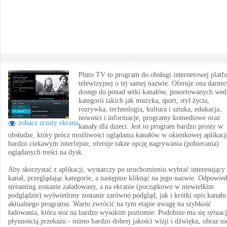
Pluto TV to program do obsługi internetowej plat
telewizyjnej o tej samej nazwie. Oferuje ona darm
dostęp do ponad setki kanałów, posortowanych wed
kategorii takich jak muzyka, sport, styl życia,
rozrywka, technologia, kultura i sztuka, edukacja,
nowości i informacje, programy komediowe oraz
zobacz zrzuty ekranu
kanały dla dzieci. Jest to program bardzo prosty w
obsłudze, który prócz możliwości oglądania kanałów w okienkowej aplikacj
bardzo ciekawym interfejsie, oferuje także opcję nagrywania (pobierania)
oglądanych treści na dysk.
Aby skorzystać z aplikacji, wystarczy po uruchomieniu wybrać interesujący
kanał, przeglądając kategorie, a następnie kliknąć na jego nazwie. Odpowie
streaming zostanie załadowany, a na ekranie (początkowo w niewielkim
podglądzie) wyświetlony zostanie zarówno podgląd, jak i krótki opis kanału
aktualnego programu. Warto zwrócić na tym etapie uwagę na szybkość
ładowania, która stoi na bardzo wysokim poziomie. Podobnie ma się sytuacj
płynnością przekazu - mimo bardzo dobrej jakości wizji i dźwięku, obraz ni