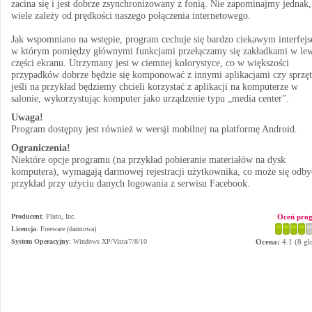
zacina się i jest dobrze zsynchronizowany z fonią. Nie zapominajmy jednak,
wiele zależy od prędkości naszego połączenia internetowego.
Jak wspomniano na wstępie, program cechuje się bardzo ciekawym interfej
w którym pomiędzy głównymi funkcjami przełączamy się zakładkami w le
części ekranu. Utrzymany jest w ciemnej kolorystyce, co w większości
przypadków dobrze będzie się komponować z innymi aplikacjami czy sprzę
jeśli na przykład będziemy chcieli korzystać z aplikacji na komputerze w
salonie, wykorzystując komputer jako urządzenie typu „media center”.
Uwaga!
Program dostępny jest również w wersji mobilnej na platformę Android.
Ograniczenia!
Niektóre opcje programu (na przykład pobieranie materiałów na dysk
komputera), wymagają darmowej rejestracji użytkownika, co może się odby
przykład przy użyciu danych logowania z serwisu Facebook.
Producent
:
Pluto, Inc.
Oceń pro
Licencja
: Freeware (darmowa)
System Operacyjny
:
Windows XP/Vista/7/8/10
Ocena:
4.1
(
8
gł