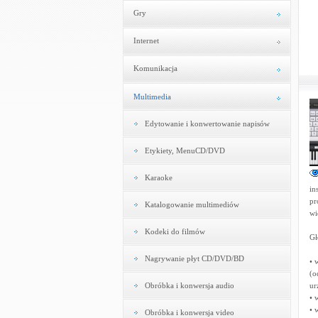
Gry
Internet
Komunikacja
Multimedia
Edytowanie i konwertowanie napisów
Etykiety, MenuCD/DVD
Karaoke
in
pr
Katalogowanie multimediów
wi
Kodeki do filmów
Gł
Nagrywanie płyt CD/DVD/BD
• 
(o
Obróbka i konwersja audio
ur
• 
• 
Obróbka i konwersja video