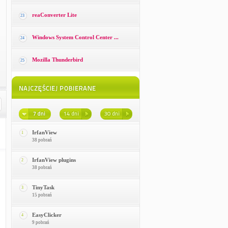
reaConverter Lite
23
Windows System Control Center ...
24
Mozilla Thunderbird
25
IrfanView
1
38 pobrań
IrfanView plugins
2
38 pobrań
TinyTask
3
15 pobrań
EasyClicker
4
9 pobrań