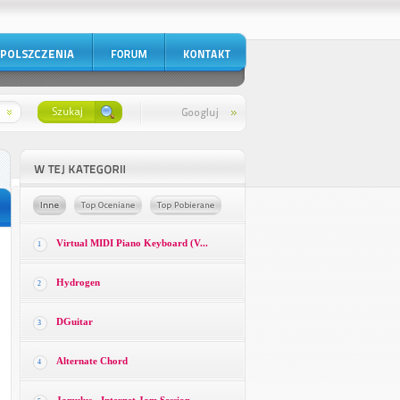
Virtual MIDI Piano Keyboard (V...
1
Hydrogen
2
DGuitar
3
Alternate Chord
4