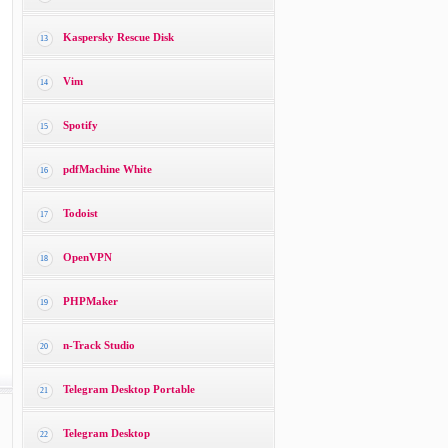
Kaspersky Rescue Disk
13
Vim
14
Spotify
15
pdfMachine White
16
Todoist
17
OpenVPN
18
PHPMaker
19
n-Track Studio
20
Telegram Desktop Portable
21
Telegram Desktop
22