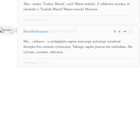
Aha - mamy 'Turkey March', czyli 'Marsz indyka'. Z odsłuchu wynika, że
chodziło o 'Turkish March'/'Marsz turecki' Mozarta.
FreePiano 2.2.2.1
HnauHnakrapunt
| 2017.09.25 10:27
0
Hm... ciekawe - w podglądzie zapisu nutowego pokazuje wysokość
dźwięku bez wartości rytmicznej. Takiego zapisu jeszcze nie widziałam. Ale
coś tam, owszem, odtwarza.
FreePiano 2.2.2.1