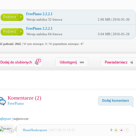
FreePiano 2.2.2.1
Wersja stabilna 32-bitowa
2.96 MB | 2016-01-30
FreePiano 2.2.2.1
Wersja stabilna 64-bitowa
3.04 MB | 2016-01-26
ość pobrań: 2042
| W tym miesiącu: 0 | W poprzednim miesiącu: 47
0
Komentarze (
2
)
FreePiano
ajlepsze
|
najnowsze
HnauHnakrapunt
| 2017.09.25 10:33
0