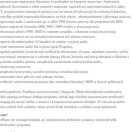
zaawansowane mapowanie klawiatury (z podziałem na kategorie muzyczne i funkcyjne),
żliwość skorzystania z wielu zestawów mapowań, zapis/odczyt zapis mapowania do/z pliku
T, przypisywanie rozmaitych operacji (czy też nawet ich sekwencji) do wybranych klawiszy,
domyślny podział mapowania klawiatury na dwie sekcje - akompaniamentu i głównego motywu,
nagrywanie audio i zapisywanie go w pliku FPM (format natywny dla programu) lub MID,
eksport nagrań do formatów MID, WAV i MP4 (wideo z okna programu),
odtwarzanie plików FPM i MID (w ostatnim wypadku z arkuszem notacji muzycznej),
prezentacja notacji nut na wirtualnej klawiaturze lub arkuszu nutowym,
wsparcie dla maksymalnie 16 kanałów na wejściu i wyjściu audio,
wybór instrumentu audio dla wyjścia (opcja Program),
regulacja głośności, kontrola nad szybkością odtwarzania, oś czasu, zapętlanie utworów, wybór
ucza tonacji, transpozycja w zakresie danego klucza, kontrola nad mocą uderzania w klawisze i
łą nacisku pedałów pianina, zarządzanie parametrami wejścia/wyjścia audio,
wbudowany metronom,
zarządzanie kolorystyką i przeźroczystością wirtualnej klawiatury,
rozszerzalne okno główne, tryb pełnego ekranu,
możliwość wykorzystania programu jako wirtualnej klawiatury MIDI w innych aplikacjach.
terfejs graficzny FreePiano jest nowoczesny i elegancki. Mniej doświadczeni użytkownicy
ybko opanują podstawy obsługi programu, jednak jego bardziej zaawansowane możliwości
magają już sporej wiedzy o muzyce i komputerowej syntezie dźwięku. W witrynie projektu
żna znaleźć dość pokaźny zestaw porad (brak instrukcji w polskiej wersji językowej).
waga!
eePiano nie wymaga instalacji, po rozpakowaniu archiwum wystarczy uruchomić plik
konywalny programu.