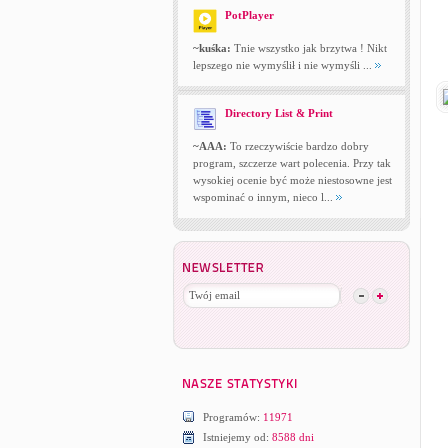
PotPlayer
~kuśka:
Tnie wszystko jak brzytwa ! Nikt
lepszego nie wymyślił i nie wymyśli ...
Directory List & Print
~AAA:
To rzeczywiście bardzo dobry
program, szczerze wart polecenia. Przy tak
wysokiej ocenie być może niestosowne jest
wspominać o innym, nieco l...
Programów:
11971
Istniejemy od:
8588 dni