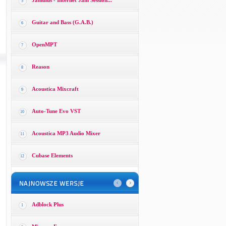
Jamulus - Internet Jam Session...
5
Guitar and Bass (G.A.B.)
6
OpenMPT
7
Reason
8
Acoustica Mixcraft
9
Auto-Tune Evo VST
10
Acoustica MP3 Audio Mixer
11
Cubase Elements
12
Adblock Plus
1