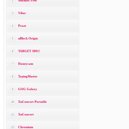
Mixmax Free
2
Viber
3
Praat
4
uBlock Origin
5
TARGET 3001!
6
Honeycam
7
TypingMaster
8
GOG Galaxy
9
XnConvert Portable
10
XnConvert
11
Chromium
12