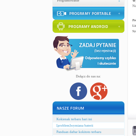
Programowanie
W
Ni
Pr
Li
Sy
Dołącz do nas na:
Kokienak terbaru hari ini
[problem]wymiana baterii
Panduan daftar kokitoto terbaru