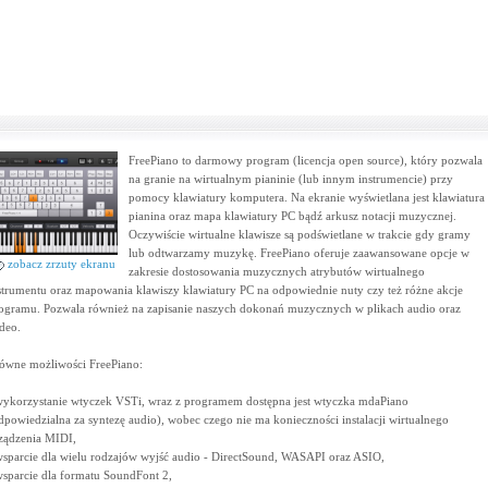
FreePiano to darmowy program (licencja open source), który pozwala
na granie na wirtualnym pianinie (lub innym instrumencie) przy
pomocy klawiatury komputera. Na ekranie wyświetlana jest klawiatura
pianina oraz mapa klawiatury PC bądź arkusz notacji muzycznej.
Oczywiście wirtualne klawisze są podświetlane w trakcie gdy gramy
lub odtwarzamy muzykę. FreePiano oferuje zaawansowane opcje w
zobacz zrzuty ekranu
zakresie dostosowania muzycznych atrybutów wirtualnego
strumentu oraz mapowania klawiszy klawiatury PC na odpowiednie nuty czy też różne akcje
ogramu. Pozwala również na zapisanie naszych dokonań muzycznych w plikach audio oraz
deo.
ówne możliwości FreePiano:
wykorzystanie wtyczek VSTi, wraz z programem dostępna jest wtyczka mdaPiano
dpowiedzialna za syntezę audio), wobec czego nie ma konieczności instalacji wirtualnego
ządzenia MIDI,
wsparcie dla wielu rodzajów wyjść audio - DirectSound, WASAPI oraz ASIO,
wsparcie dla formatu SoundFont 2,