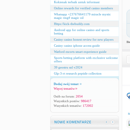
Kokienak terbaik untuk informasi
Online rewards for verified casino members
Whatsapp +237676641179 miracle mystic
magic ring# magic oil
Https://kick-thebuddy.com
Android app for online casino and sports
betting
Casiny casino honest review for new players
Il
Casiny casino iphone access guide
Watford escorts smart experience guide
Sports betting platform with exclusive welcome
offers
39 geostru snl v2024
Glp-3-rt research peptide collection
Dodaj swój temat
Więcej tematów
Osób na forum:
2054
Wszystkich postów:
986417
Wszystkich tematów:
172002
n