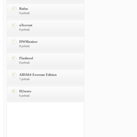
Rufus
5
9 pobrań
uTorrent
6
8 pobrań
HWMonitor
7
8 pobrań
Flashtool
8
8 pobrań
AIDA64 Extreme Edition
9
7 pobrań
H2testw
10
6 pobrań