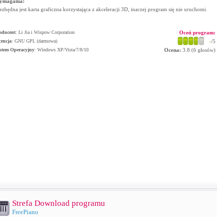
ymagania!
ezbędna jest karta graficzna korzystająca z akceleracji 3D, inaczej program się nie uruchomi.
oducent
:
Li Jia i Wispow Corporation
Oceń program:
cencja
: GNU GPL (darmowa)
-
/5
stem Operacyjny
:
Windows XP/Vista/7/8/10
Ocena:
3.8
(
6
głosów)
Strefa Download programu
FreePiano