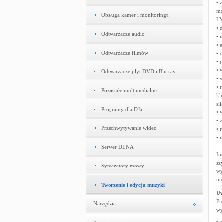
• 
mo
Obsługa kamer i monitoringu
LY
• 
Odtwarzacze audio
• 
• 
Odtwarzacze filmów
• 
• 
• 
Odtwarzacze płyt DVD i Blu-ray
• 
• 
Pozostałe multimedialne
kl
si
Programy dla DJa
• 
• 
Przechwytywanie wideo
• 
• 
Serwer DLNA
In
sz
Syntezatory mowy
wy
mo
Tworzenie i edycja muzyki
U
Fr
Narzędzia
wy