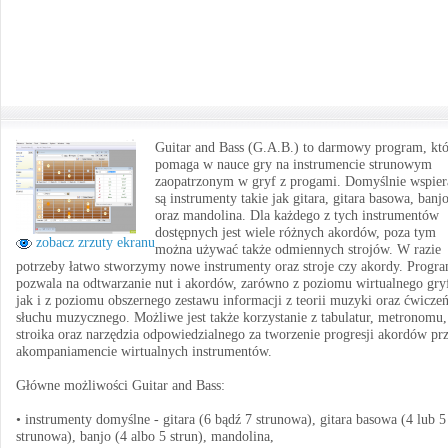
Guitar and Bass (G.A.B.) to darmowy program, kt
pomaga w nauce gry na instrumencie strunowym
zaopatrzonym w gryf z progami. Domyślnie wspier
są instrumenty takie jak gitara, gitara basowa, banj
oraz mandolina. Dla każdego z tych instrumentów
dostępnych jest wiele różnych akordów, poza tym
zobacz zrzuty ekranu
można używać także odmiennych strojów. W razie
potrzeby łatwo stworzymy nowe instrumenty oraz stroje czy akordy. Progr
pozwala na odtwarzanie nut i akordów, zarówno z poziomu wirtualnego gry
jak i z poziomu obszernego zestawu informacji z teorii muzyki oraz ćwicze
słuchu muzycznego. Możliwe jest także korzystanie z tabulatur, metronomu,
stroika oraz narzędzia odpowiedzialnego za tworzenie progresji akordów pr
akompaniamencie wirtualnych instrumentów.
Główne możliwości Guitar and Bass:
• instrumenty domyślne - gitara (6 bądź 7 strunowa), gitara basowa (4 lub 5
strunowa), banjo (4 albo 5 strun), mandolina,