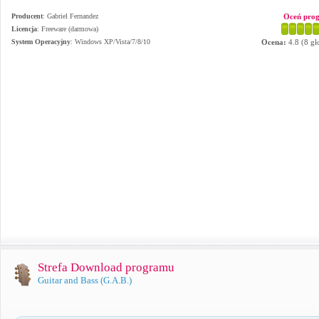
Producent
:
Gabriel Fernandez
Oceń pro
Licencja
: Freeware (darmowa)
System Operacyjny
:
Windows XP/Vista/7/8/10
Ocena:
4.8
(
8
gł
Strefa Download programu
Guitar and Bass (G.A.B.)