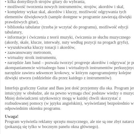
• kilka domyślnych strojów gitary do wybrania,
• możliwość tworzenia nowych instrumentów, strojów, akordów i skal,
• kompletny wykaz skal, akordów i kluczy, możliwość odgrywania tych
elementów dźwiękowych (sample dostępne w programie zawierają dźwięki
prawdziwych gitar),
• biblioteka tabulatur (trzeba je wczytać do programu), możliwość edycji
tabulatury,
• informacje i ćwiczenia z teorii muzyki, ćwiczenia ze słuchu muzycznego
(akordy, skale, klucze, interwały, nuty według pozycji na progach gryfu),
• wyszukiwarka kluczy tonacji i akordów,
• zaawansowany metronom,
• wirtualny stroik instrumentu,
• narzędzie Jam band – pozwala tworzyć progresje akordów i odgrywać je p
akompaniamencie wirtualnego basu i wirtualnych instrumentów perkusyjnyc
narzędzie zawiera sekwencer krokowy, w którym zaprogramujemy kolejne
dźwięki utworu (oddzielnie dla przez każdego z instrumentów).
Interfejs graficzny Guitar and Bass jest dość przyjemny dla oka. Program je
intuicyjny w obsłudze, ale na pewno wymaga choć podstaw wiedzy o muzyc
Mniej doświadczeni użytkownicy mogą w każdej chwili skorzystać z
rozbudowanej pomocy (w języku angielskim), wyświetlanej bezpośrednio w
odpowiednim okienku programu.
Uwaga!
Program wyświetla reklamy sprzętu muzycznego, ale nie są one zbyt natarc
(pokazują się tylko w bocznym panelu okna głównego).