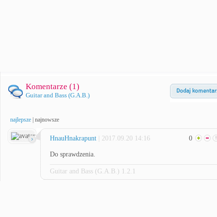
Komentarze (
1
)
Guitar and Bass (G.A.B.)
najlepsze
|
najnowsze
HnauHnakrapunt
| 2017.09.20 14:16
0
Do sprawdzenia.
Guitar and Bass (G.A.B.) 1.2.1