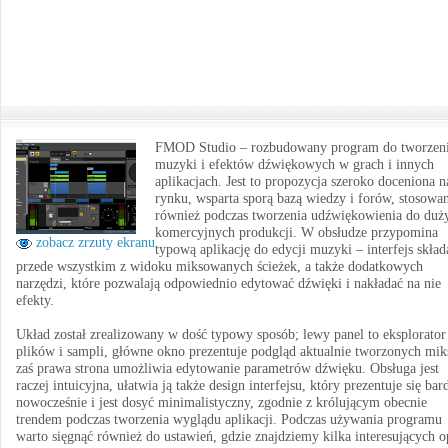
FMOD Studio – rozbudowany program do tworzen
muzyki i efektów dźwiękowych w grach i innych
aplikacjach. Jest to propozycja szeroko doceniona n
rynku, wsparta sporą bazą wiedzy i forów, stosowa
również podczas tworzenia udźwiękowienia do duż
komercyjnych produkcji. W obsłudze przypomina
zobacz zrzuty ekranu
typową aplikację do edycji muzyki – interfejs skład
przede wszystkim z widoku miksowanych ścieżek, a także dodatkowych
narzędzi, które pozwalają odpowiednio edytować dźwięki i nakładać na nie
efekty.
Układ został zrealizowany w dość typowy sposób; lewy panel to eksplorator
plików i sampli, główne okno prezentuje podgląd aktualnie tworzonych mik
zaś prawa strona umożliwia edytowanie parametrów dźwięku. Obsługa jest
raczej intuicyjna, ułatwia ją także design interfejsu, który prezentuje się bar
nowocześnie i jest dosyć minimalistyczny, zgodnie z królującym obecnie
trendem podczas tworzenia wyglądu aplikacji. Podczas używania programu
warto sięgnąć również do ustawień, gdzie znajdziemy kilka interesujących o