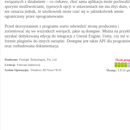
związanych z działaniem – co ciekawe, choć sama aplikacja może pochwalić
sporymi możliwościami, typowych opcji w ustawieniach nie ma zbyt dużo, 
nie oznacza jednak, że użytkownik może czuć się w jakimkolwiek sensie
ograniczony przez oprogramowanie.
Przed skorzystaniem z programu warto odwiedzić stronę producenta i
zorientować się we wszystkich wersjach, jakie są dostępne. Można na przyk
uzyskać dedykowaną edycję do integracji z Unreal Engine, Unity, czy też w
formie pluginów do innych narzędzi. Dostępne jest także API dla programi
oraz rozbudowana dokumentacja.
Producent
:
Firelight Technologies, Pty, Ltd
Oceń pro
Licencja
: Freeware (darmowa)
System Operacyjny
:
Windows XP/Vista/7/8/10
Ocena:
3.8
(
4
gł