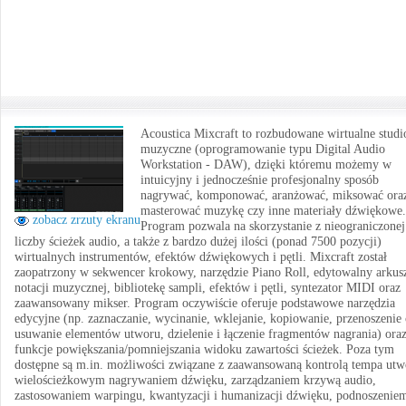
Acoustica Mixcraft to rozbudowane wirtualne studi
muzyczne (oprogramowanie typu Digital Audio
Workstation - DAW), dzięki któremu możemy w
intuicyjny i jednocześnie profesjonalny sposób
nagrywać, komponować, aranżować, miksować ora
masterować muzykę czy inne materiały dźwiękowe.
zobacz zrzuty ekranu
Program pozwala na skorzystanie z nieograniczonej
liczby ścieżek audio, a także z bardzo dużej ilości (ponad 7500 pozycji)
wirtualnych instrumentów, efektów dźwiękowych i pętli. Mixcraft został
zaopatrzony w sekwencer krokowy, narzędzie Piano Roll, edytowalny arkus
notacji muzycznej, bibliotekę sampli, efektów i pętli, syntezator MIDI oraz
zaawansowany mikser. Program oczywiście oferuje podstawowe narzędzia
edycyjne (np. zaznaczanie, wycinanie, wklejanie, kopiowanie, przenoszenie
usuwanie elementów utworu, dzielenie i łączenie fragmentów nagrania) ora
funkcje powiększania/pomniejszania widoku zawartości ścieżek. Poza tym
dostępne są m.in. możliwości związane z zaawansowaną kontrolą tempa utw
wielościeżkowym nagrywaniem dźwięku, zarządzaniem krzywą audio,
zastosowaniem warpingu, kwantyzacji i humanizacji dźwięku, podnoszenie