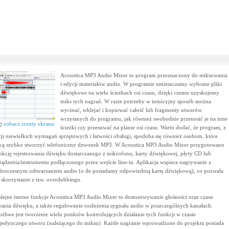
Acoustica MP3 Audio Mixer to program przeznaczony do miksowania
i edycji materiałów audio. W programie umieszczamy wybrane pliki
dźwiękowe na wielu ścieżkach osi czasu, dzięki czemu uzyskujemy
miks tych nagrań. W razie potrzeby w intuicyjny sposób można
wycinać, wklejać i kopiować całość lub fragmenty utworów
wczytanych do programu, jak również swobodnie przenosić je na inne
zobacz zrzuty ekranu
ścieżki czy przesuwać na planie osi czasu. Warto dodać, że program, z
cji niewielkich wymagań sprzętowych i łatwości obsługi, spodoba się również osobom, które
cą szybko stworzyć telefoniczny dzwonek MP3. W Acoustica MP3 Audio Mixer przygotowano
nkcję rejestrowania dźwięku dostarczanego z mikrofonu, karty dźwiękowej, płyty CD lub
ządzenia/instrumentu podłączonego przez wejście line-in. Aplikacja wspiera nagrywanie z
dnoczesnym odtwarzaniem audio (o ile posiadamy odpowiednią kartę dźwiękową), co pozwala
 skorzystanie z tzw. overdubbingu.
lejne istotne funkcje Acoustica MP3 Audio Mixer to dostosowywanie głośności oraz czasu
wania dźwięku, a także regulowanie rozłożenia sygnału audio w poszczególnych kanałach.
żliwe jest tworzenie wielu punktów kontrolujących działanie tych funkcji w czasie
jedynczego utworu (należącego do miksu). Każde nagranie wprowadzone do projektu posiada