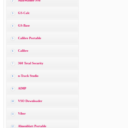
MailWasher Pro
2
GS-Calc
3
GS-Base
4
Calibre Portable
5
Calibre
6
360 Total Security
7
n-Track Studio
8
AIMP
9
VSO Downloader
10
Viber
11
Ahnenblatt Portable
12