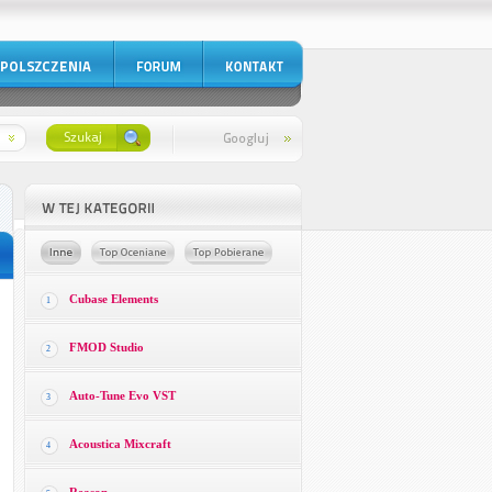
Cubase Elements
1
FMOD Studio
2
Auto-Tune Evo VST
3
Acoustica Mixcraft
4