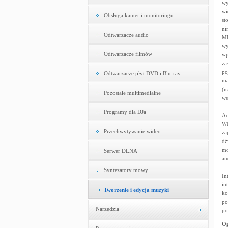
wy
wi
Obsługa kamer i monitoringu
st
ni
Odtwarzacze audio
MP
wy
Odtwarzacze filmów
wp
za
po
Odtwarzacze płyt DVD i Blu-ray
ma
(n
Pozostałe multimedialne
ws
Programy dla DJa
Ac
WM
Przechwytywanie wideo
za
dź
mo
Serwer DLNA
au
Syntezatory mowy
In
in
Tworzenie i edycja muzyki
ko
po
Narzędzia
po
Og