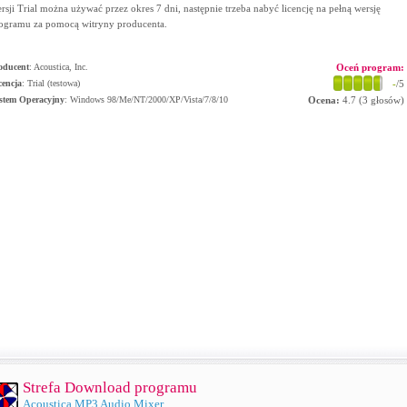
rsji Trial można używać przez okres 7 dni, następnie trzeba nabyć licencję na pełną wersję
ogramu za pomocą witryny producenta.
oducent
:
Acoustica, Inc.
Oceń program:
cencja
: Trial (testowa)
-
/5
stem Operacyjny
:
Windows 98/Me/NT/2000/XP/Vista/7/8/10
Ocena:
4.7
(
3
głosów)
Strefa Download programu
Acoustica MP3 Audio Mixer