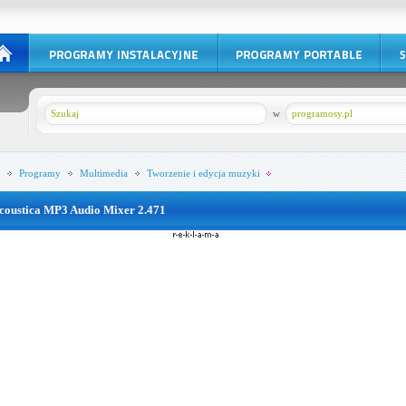
w
programosy.pl
Programy
Multimedia
Tworzenie i edycja muzyki
coustica MP3 Audio Mixer 2.471