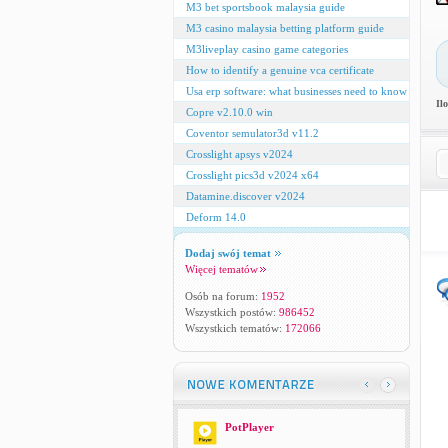
M3 bet sportsbook malaysia guide
M3 casino malaysia betting platform guide
M3liveplay casino game categories
How to identify a genuine vca certificate
Usa erp software: what businesses need to know
Il
Copre v2.10.0 win
Coventor semulator3d v11.2
Crosslight apsys v2024
Crosslight pics3d v2024 x64
Datamine.discover v2024
Deform 14.0
Dodaj swój temat
Więcej tematów
Osób na forum:
1952
Wszystkich postów:
986452
Wszystkich tematów:
172066
PotPlayer