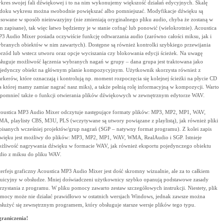
kres swojej fali dźwiękowej i to na nim wykonujemy większość działań edycyjnych. Skalę
doku wykresu można swobodnie powiększać albo pomniejszać. Modyfikacje dźwięku są
osowane w sposób nieinwazyjny (nie zmieniają oryginalnego pliku audio, chyba że zostaną w
m zapisane), tak więc łatwo będziemy je w stanie cofnąć lub ponowić (wielokrotnie). Acoustica
3 Audio Mixer posiada oczywiście funkcję odtwarzania audio (zarówno całości miksu, jak i
branych obiektów w nim zawartych). Dostępne są również kontrolki szybkiego przewijania
rzód lub wstecz utworu oraz opcje wyciszania czy blokowania edycji ścieżek. Na uwagę
sługuje możliwość łączenia wybranych nagań w grupy – dana grupa jest traktowana jako
jedynczy obiekt na głównym planie kompozycyjnym. Użytkownik skorzysta również z
rkerów, które oznaczają i kontrolują np. moment rozpoczęcia się kolejnej ścieżki na płycie CD
a której mamy zamiar nagrać nasz miks), a także pełnią rolę informacyjną w kompozycji. Warto
pomnieć także o funkcji otwierania plików dźwiękowych w zewnętrznym edytorze WAV.
oustica MP3 Audio Mixer odczytuje następujące formaty plików: MP3, MP2, MP1, WAV,
A, playlisty CBS, M3U, PLS (wczytywane są utwory powiązane z playlistą), jak również pliki
pisanych wcześniej projektów/grup nagrań (SGP – natywny format programu). Z kolei zapis
więku jest możliwy do plików: MP3, MP2, MP1, WAV, WMA, RealAudio i SGP. Istnieje
żliwość nagrywania dźwięku w formacie WAV, jak również eksportu pojedynczego obiektu
dio z miksu do pliku WAV.
terfejs graficzny Acoustica MP3 Audio Mixer jest dość skromny wizualnie, ale za to całkiem
tuicyjny w obsłudze. Mniej doświadczeni użytkownicy szybko opanują podstawowe zasady
rzystania z programu. W pliku pomocy zawarto zestaw szczegółowych instrukcji. Niestety, plik
mocy może nie działać prawidłowo w ostatnich wersjach Windows, jednak zawsze można
służyć się zewnętrznym programem, który obsługuje starsze wersje plików tego typu.
raniczenia!