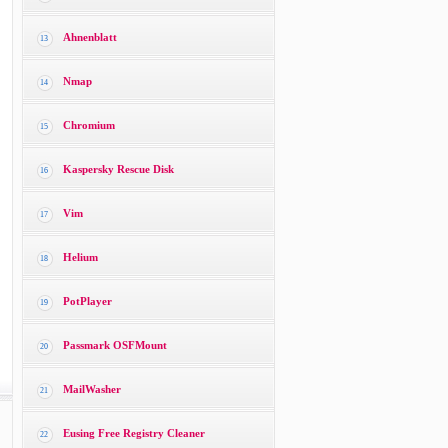
Ahnenblatt
13
Nmap
14
Chromium
15
Kaspersky Rescue Disk
16
Vim
17
Helium
18
PotPlayer
19
Passmark OSFMount
20
MailWasher
21
Eusing Free Registry Cleaner
22