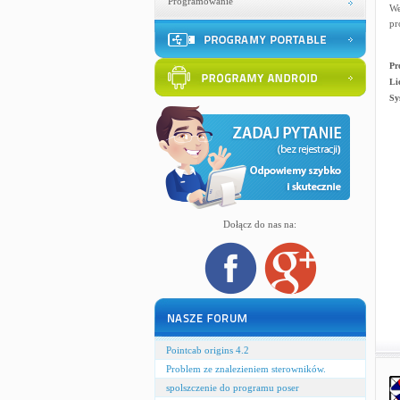
Programowanie
We
pr
Pr
Li
Sy
Dołącz do nas na:
Pointcab origins 4.2
Problem ze znalezieniem sterowników.
spolszczenie do programu poser