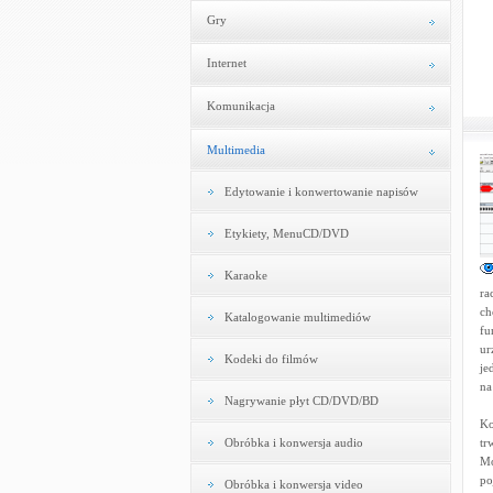
Gry
Internet
Komunikacja
Multimedia
Edytowanie i konwertowanie napisów
Etykiety, MenuCD/DVD
Karaoke
ra
ch
Katalogowanie multimediów
fu
ur
Kodeki do filmów
je
na
Nagrywanie płyt CD/DVD/BD
Ko
Obróbka i konwersja audio
tr
Mo
po
Obróbka i konwersja video