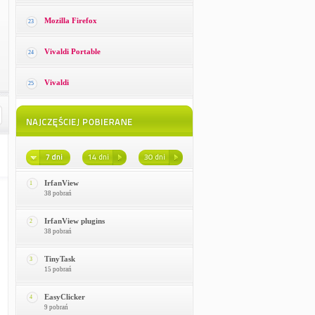
Mozilla Firefox
23
Vivaldi Portable
24
Vivaldi
25
IrfanView
1
38 pobrań
IrfanView plugins
2
38 pobrań
TinyTask
3
15 pobrań
EasyClicker
4
9 pobrań