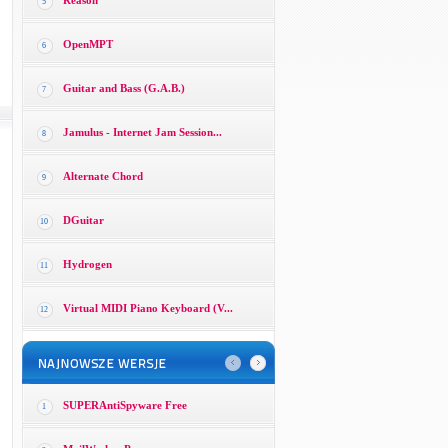
Reason
5
OpenMPT
6
Guitar and Bass (G.A.B.)
7
Jamulus - Internet Jam Session...
8
Alternate Chord
9
DGuitar
10
Hydrogen
11
Virtual MIDI Piano Keyboard (V...
12
SUPERAntiSpyware Free
1