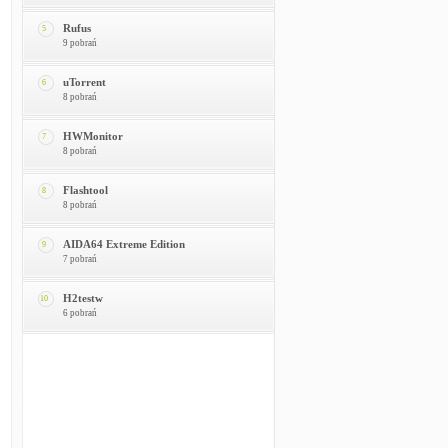
Rufus
5
9 pobrań
uTorrent
6
8 pobrań
HWMonitor
7
8 pobrań
Flashtool
8
8 pobrań
AIDA64 Extreme Edition
9
7 pobrań
H2testw
10
6 pobrań