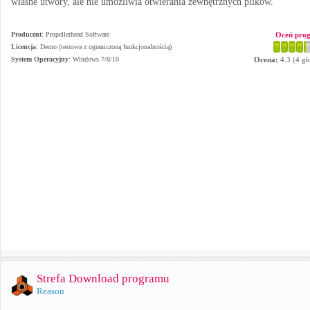
własne utwory, ale nie umożliwia otwierania zewnętrznych plików.
Producent
:
Propellerhead Software
Oceń pro
Licencja
: Demo (testowa z ograniczoną funkcjonalnością)
System Operacyjny
:
Windows 7/8/10
Ocena:
4.3
(
4
gł
Strefa Download programu
Reason