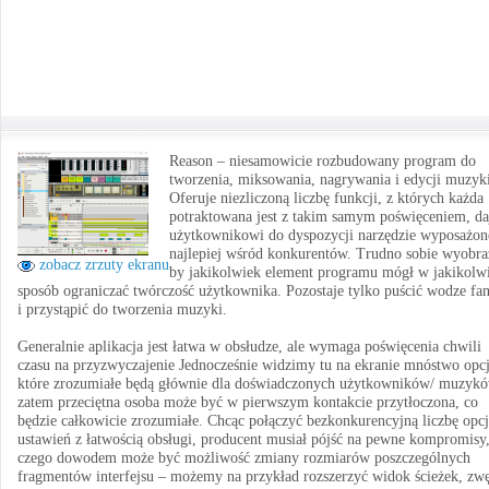
Reason – niesamowicie rozbudowany program do
tworzenia, miksowania, nagrywania i edycji muzyk
Oferuje niezliczoną liczbę funkcji, z których każda
potraktowana jest z takim samym poświęceniem, da
użytkownikowi do dyspozycji narzędzie wyposażon
najlepiej wśród konkurentów. Trudno sobie wyobra
zobacz zrzuty ekranu
by jakikolwiek element programu mógł w jakikolw
sposób ograniczać twórczość użytkownika. Pozostaje tylko puścić wodze fan
i przystąpić do tworzenia muzyki.
Generalnie aplikacja jest łatwa w obsłudze, ale wymaga poświęcenia chwili
czasu na przyzwyczajenie Jednocześnie widzimy tu na ekranie mnóstwo opcj
które zrozumiałe będą głównie dla doświadczonych użytkowników/ muzykó
zatem przeciętna osoba może być w pierwszym kontakcie przytłoczona, co
będzie całkowicie zrozumiałe. Chcąc połączyć bezkonkurencyjną liczbę opcj
ustawień z łatwością obsługi, producent musiał pójść na pewne kompromisy
czego dowodem może być możliwość zmiany rozmiarów poszczególnych
fragmentów interfejsu – możemy na przykład rozszerzyć widok ścieżek, zwę