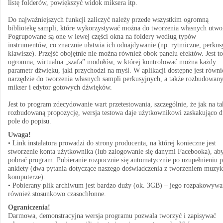
listę folderów, powiększyć widok miksera itp.
Do najważniejszych funkcji zaliczyć należy przede wszystkim ogromną
bibliotekę sampli, które wykorzystywać można do tworzenia własnych utwo
Pogrupowane są one w lewej części okna na foldery według typów
instrumentów, co znacznie ułatwia ich odnajdywanie (np. rytmiczne, perkus
klawisze). Przejść obojętnie nie można również obok panelu efektów. Jest to
ogromna, wirtualna „szafa” modułów, w której kontrolować można każdy
parametr dźwięku, jaki przychodzi na myśl. W aplikacji dostępne jest równi
narzędzie do tworzenia własnych sampli perkusyjnych, a także rozbudowan
mikser i edytor gotowych dźwięków.
Jest to program zdecydowanie wart przetestowania, szczególnie, że jak na ta
rozbudowaną propozycję, wersja testowa daje użytkownikowi zaskakująco d
pole do popisu.
Uwaga!
• Link instalatora prowadzi do strony producenta, na której konieczne jest
stworzenie konta użytkownika (lub zalogowanie się danymi Facebooka), ab
pobrać program. Pobieranie rozpocznie się automatycznie po uzupełnieniu p
ankiety (dwa pytania dotyczące naszego doświadczenia z tworzeniem muzyk
komputerze).
• Pobierany plik archiwum jest bardzo duży (ok. 3GB) – jego rozpakowywa
również stosunkowo czasochłonne.
Ograniczenia!
Darmowa, demonstracyjna wersja programu pozwala tworzyć i zapisywać