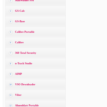
MailWasher Pro
2
GS-Calc
3
GS-Base
4
Calibre Portable
5
Calibre
6
360 Total Security
7
n-Track Studio
8
AIMP
9
VSO Downloader
10
Viber
11
Ahnenblatt Portable
12