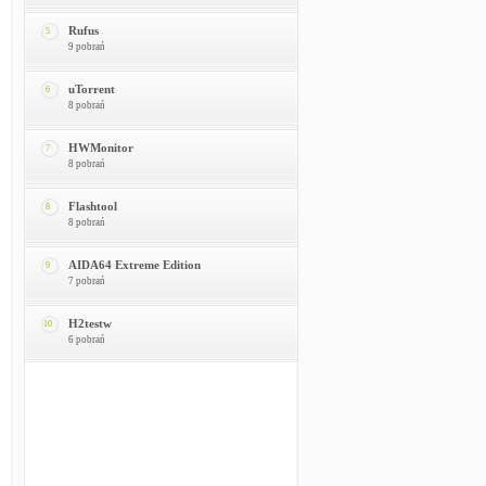
Rufus
5
9 pobrań
uTorrent
6
8 pobrań
HWMonitor
7
8 pobrań
Flashtool
8
8 pobrań
AIDA64 Extreme Edition
9
7 pobrań
H2testw
10
6 pobrań