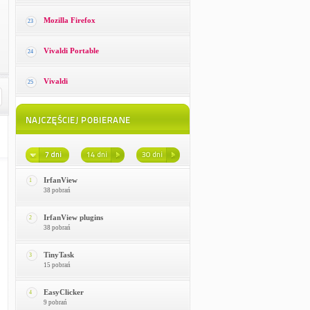
Mozilla Firefox
23
Vivaldi Portable
24
Vivaldi
25
IrfanView
1
38 pobrań
IrfanView plugins
2
38 pobrań
TinyTask
3
15 pobrań
EasyClicker
4
9 pobrań