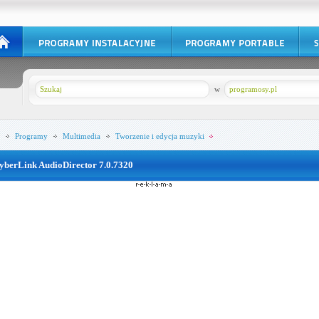
w
programosy.pl
Programy
Multimedia
Tworzenie i edycja muzyki
yberLink AudioDirector 7.0.7320