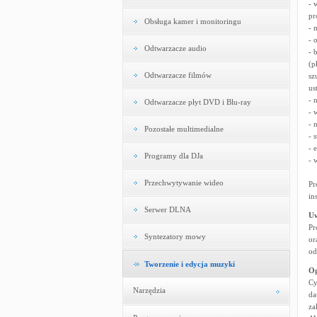
- 
pr
Obsługa kamer i monitoringu
- 
- 
Odtwarzacze audio
- 
(p
Odtwarzacze filmów
sz
us
- 
Odtwarzacze płyt DVD i Blu-ray
- 
- 
Pozostałe multimedialne
- 
- 
Programy dla DJa
- 
Przechwytywanie wideo
Pr
in
Serwer DLNA
U
Pr
Syntezatory mowy
or
od
Tworzenie i edycja muzyki
Og
Cy
Narzędzia
da
za