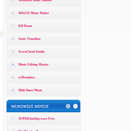
Acoustica Basic Edition
5
MAGIX Music Maker
6
KB Piano
7
Sonic Visualiser
8
ScoreCloud Studio
9
Music Editing Master
10
orDrumbox
11
Midi Sheet Music
12
SUPERAntiSpyware Free
1