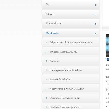
Gry
Internet
Komunikacja
Multimedia
Edytowanie i konwertowanie napisów
Etykiety, MenuCD/DVD
Karaoke
na
cz
Katalogowanie multimediów
Gł
Kodeki do filmów
- 
- 
Nagrywanie płyt CD/DVD/BD
MS
- 
Obróbka i konwersja audio
dz
od
- 
Obróbka i konwersja video