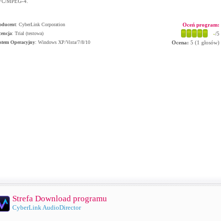
VC/MPEG-4.
oducent
:
CyberLink Corporation
Oceń program:
cencja
: Trial (testowa)
-
/5
stem Operacyjny
:
Windows XP/Vista/7/8/10
Ocena:
5
(
1
głosów)
Strefa Download programu
CyberLink AudioDirector