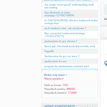
Are iready scores good? understanding math
and reading
Join illuminati in russia
whatsapp:+237682708999
Il
[[+256759162994]]] effective traditional healer
revenge deat
wi-fi windows vista - jak uruchomic ?
Buy counterfeit banknotes(whatsapp
+237651479273)
spolszczenie do gry chrome 1
Space apk: download mods that actually work
Vegas88
Spolszczenie do gry toy story 3
spolszczenie do nox
program do zmniejszania rozmiaru mp3
Dodaj swój temat
Więcej tematów
Osób na forum:
1785
Wszystkich postów:
986505
Wszystkich tematów:
172069