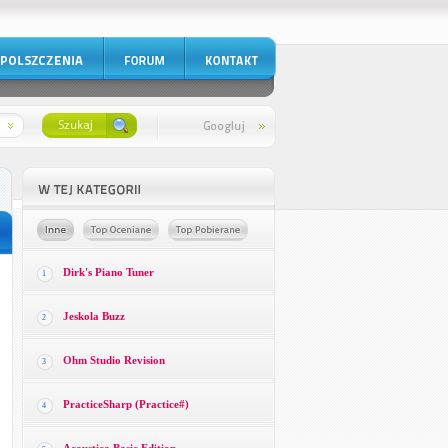
Dirk's Piano Tuner
1
Jeskola Buzz
2
Ohm Studio Revision
3
PracticeSharp (Practice#)
4