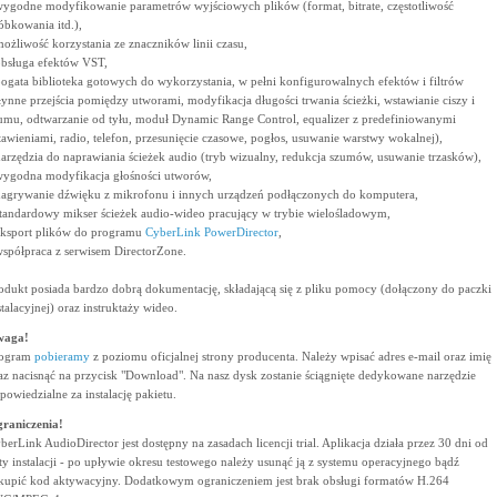
wygodne modyfikowanie parametrów wyjściowych plików (format, bitrate, częstotliwość
óbkowania itd.),
możliwość korzystania ze znaczników linii czasu,
obsługa efektów VST,
bogata biblioteka gotowych do wykorzystania, w pełni konfigurowalnych efektów i filtrów
łynne przejścia pomiędzy utworami, modyfikacja długości trwania ścieżki, wstawianie ciszy i
umu, odtwarzanie od tyłu, moduł Dynamic Range Control, equalizer z predefiniowanymi
tawieniami, radio, telefon, przesunięcie czasowe, pogłos, usuwanie warstwy wokalnej),
narzędzia do naprawiania ścieżek audio (tryb wizualny, redukcja szumów, usuwanie trzasków),
wygodna modyfikacja głośności utworów,
nagrywanie dźwięku z mikrofonu i innych urządzeń podłączonych do komputera,
standardowy mikser ścieżek audio-wideo pracujący w trybie wielośladowym,
eksport plików do programu
CyberLink PowerDirector
,
współpraca z serwisem DirectorZone.
odukt posiada bardzo dobrą dokumentację, składającą się z pliku pomocy (dołączony do paczki
stalacyjnej) oraz instruktaży wideo.
waga!
ogram
pobieramy
z poziomu oficjalnej strony producenta. Należy wpisać adres e-mail oraz imię
az nacisnąć na przycisk "Download". Na nasz dysk zostanie ściągnięte dedykowane narzędzie
powiedzialne za instalację pakietu.
raniczenia!
berLink AudioDirector jest dostępny na zasadach licencji trial. Aplikacja działa przez 30 dni od
ty instalacji - po upływie okresu testowego należy usunąć ją z systemu operacyjnego bądź
kupić kod aktywacyjny. Dodatkowym ograniczeniem jest brak obsługi formatów H.264