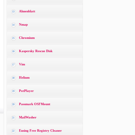
Ahnenblatt
13
Nmap
14
Chromium
15
Kaspersky Rescue Disk
16
Vim
17
Helium
18
PotPlayer
19
Passmark OSFMount
20
MailWasher
21
Eusing Free Registry Cleaner
22