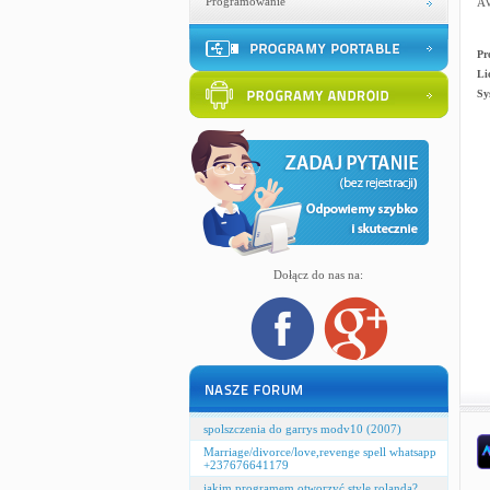
Programowanie
A
Pr
Li
Sy
Dołącz do nas na:
spolszczenia do garrys modv10 (2007)
Marriage/divorce/love,revenge spell whatsapp
+237676641179
jakim programem otworzyć style rolanda?