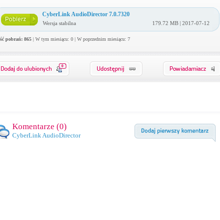
CyberLink AudioDirector 7.0.7320
Wersja stabilna
179.72 MB | 2017-07-12
ość pobrań: 865
| W tym miesiącu: 0 | W poprzednim miesiącu: 7
0
Komentarze (
0
)
CyberLink AudioDirector