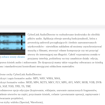
CyberLink AudioDirector to rozbudowane środowisko do obróbki
plików audio. Aplikacja oferuje szeroką funkcjonalność, która z
pewnością zadowoli początkujących i średnio zaawansowanych
użytkowników - niewielkim nakładem sił możemy zsynchronizować
muzykę z filmami, stworzyć własne kompozycje czy też przyciąć
utwory do interesującej nas długości. Całość wyposażona została w
zobacz zrzuty ekranu
przyjazny interfejs, podzielony na trzy zasadnicze działy: edycja,
prawa ścieżek audio i miksowanie. Do dyspozycji mamy także wygodny odtwarzacz ze ścieżką
asu i standardowymi kontrolkami sterującymi odsłuchem materiałów.
ówne cechy CyberLink AudioDirector:
odczyt i zapis formatów audio: MP3, WAV, WMA, M4A,
odczyt formatów wideo: MOD, MP4, M2TS, MKV, FLV, MPG, AVI, WMV, MOB, VOB, DVR-
, 3GP, TOD, TPD, TS, TRP,
podstawowe opcje edycyjne (kopiowanie, wklejanie, usuwanie zaznaczonych fragmentów,
ielenie utworów na części, przycinanie ścieżek, cofanie i powtarzanie operacji, zapisywanie i
twarzanie projektów),
dwa tryby widoku (Spectral, Waveform),