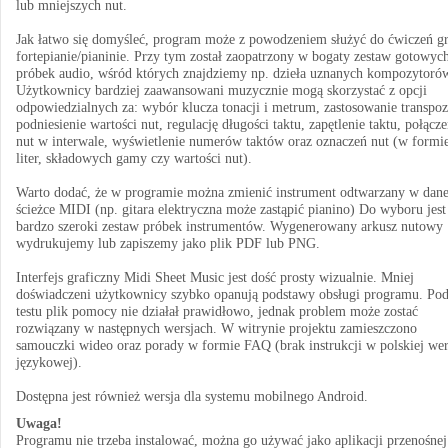
lub mniejszych nut.
Jak łatwo się domyśleć, program może z powodzeniem służyć do ćwiczeń g
fortepianie/pianinie. Przy tym został zaopatrzony w bogaty zestaw gotowyc
próbek audio, wśród których znajdziemy np. dzieła uznanych kompozytoró
Użytkownicy bardziej zaawansowani muzycznie mogą skorzystać z opcji
odpowiedzialnych za: wybór klucza tonacji i metrum, zastosowanie transpoz
podniesienie wartości nut, regulację długości taktu, zapętlenie taktu, połącze
nut w interwale, wyświetlenie numerów taktów oraz oznaczeń nut (w formi
liter, składowych gamy czy wartości nut).
Warto dodać, że w programie można zmienić instrument odtwarzany w dane
ścieżce MIDI (np. gitara elektryczna może zastąpić pianino) Do wyboru jest
bardzo szeroki zestaw próbek instrumentów. Wygenerowany arkusz nutowy
wydrukujemy lub zapiszemy jako plik PDF lub PNG.
Interfejs graficzny Midi Sheet Music jest dość prosty wizualnie. Mniej
doświadczeni użytkownicy szybko opanują podstawy obsługi programu. Pod
testu plik pomocy nie działał prawidłowo, jednak problem może zostać
rozwiązany w następnych wersjach. W witrynie projektu zamieszczono
samouczki wideo oraz porady w formie FAQ (brak instrukcji w polskiej wer
językowej).
Dostępna jest również wersja dla systemu mobilnego Android.
Uwaga!
Programu nie trzeba instalować, można go używać jako aplikacji przenośnej