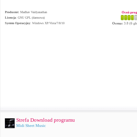
Producent
:
Madhav Vaidyanathan
Oceń pro
Licencja
: GNU GPL (darmowa)
System Operacyjny
:
Windows XP/Vista/7/8/10
Ocena:
3.8
(
6
gł
Strefa Download programu
Midi Sheet Music