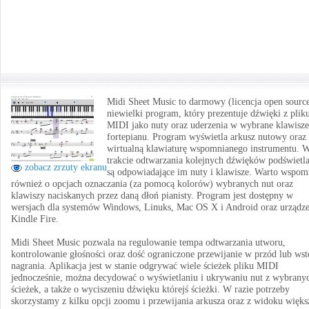
Midi Sheet Music to darmowy (licencja open source
niewielki program, który prezentuje dźwięki z plik
MIDI jako nuty oraz uderzenia w wybrane klawisze
fortepianu. Program wyświetla arkusz nutowy oraz
wirtualną klawiaturę wspomnianego instrumentu. 
trakcie odtwarzania kolejnych dźwięków podświetl
zobacz zrzuty ekranu
są odpowiadające im nuty i klawisze. Warto wspom
również o opcjach oznaczania (za pomocą kolorów) wybranych nut oraz
klawiszy naciskanych przez daną dłoń pianisty. Program jest dostępny w
wersjach dla systemów Windows, Linuks, Mac OS X i Android oraz urządz
Kindle Fire.
Midi Sheet Music pozwala na regulowanie tempa odtwarzania utworu,
kontrolowanie głośności oraz dość ograniczone przewijanie w przód lub wst
nagrania. Aplikacja jest w stanie odgrywać wiele ścieżek pliku MIDI
jednocześnie, można decydować o wyświetlaniu i ukrywaniu nut z wybrany
ścieżek, a także o wyciszeniu dźwięku którejś ścieżki. W razie potrzeby
skorzystamy z kilku opcji zoomu i przewijania arkusza oraz z widoku więk