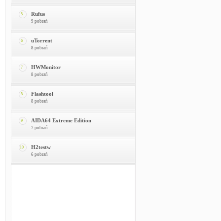
Rufus
5
9 pobrań
uTorrent
6
8 pobrań
HWMonitor
7
8 pobrań
Flashtool
8
8 pobrań
AIDA64 Extreme Edition
9
7 pobrań
H2testw
10
6 pobrań