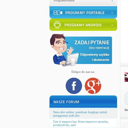
Programowanie
Dołącz do nas na:
Il
Situs slot online: panduan lengkap untuk
penggemar judi slot
Can it support law firms improve security,
productivity, and