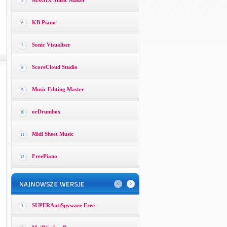
MAGIX Music Maker
5
KB Piano
6
Sonic Visualiser
7
ScoreCloud Studio
8
Music Editing Master
9
orDrumbox
10
Midi Sheet Music
11
FreePiano
12
SUPERAntiSpyware Free
1