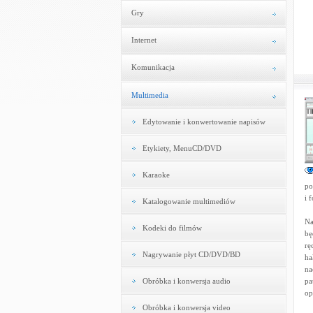
Gry
Internet
Komunikacja
Multimedia
Edytowanie i konwertowanie napisów
Etykiety, MenuCD/DVD
Karaoke
po
i 
Katalogowanie multimediów
Na
Kodeki do filmów
bę
rę
Nagrywanie płyt CD/DVD/BD
ha
na
Obróbka i konwersja audio
pa
op
Obróbka i konwersja video