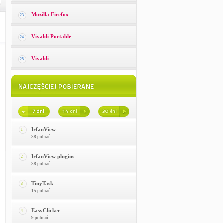
Mozilla Firefox
23
Vivaldi Portable
24
Vivaldi
25
IrfanView
1
38 pobrań
IrfanView plugins
2
38 pobrań
TinyTask
3
15 pobrań
EasyClicker
4
9 pobrań