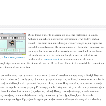
Dirk's Piano Tuner to program do strojenia fortepianu i pianina.
Aplikacja umożliwia dostrojenie instrumentu w wygodny, szybki
sposób - program analizuje dźwięki wydobywające się z urządzenia
oraz dobiera optymalne dla niego parametry. Pozwala tym samym na
ominięcie bardziej skomplikowanych metod, takich jak sprawdzanie
interwałami czy liczenie dudnień. Dzięki prostemu interfejsowi i
zobacz zrzuty ekranu
bardzo dobrej
dokumentacji
, program przypadnie do gustu
czątkującym muzykom. Co niezwykle ważne, Dirk's Piano Tuner jest kompatybilny z pianinami
fortepianami dowolnego typu.
 początku pracy z programem należy skonfigurować urządzenie nagrywające dźwięk (typowo
dzie to mikrofon). Do dyspozycji mamy opcję automatycznej kalibracji sprzętu oraz możliwość
cznej modyfikacji takich parametrów jak: czułość, balans, filtry szumów, zwiększona redukcja
łasu. Następnie możemy przystąpić do nagrywania fortepianu. W tym celu należy sekwencyjnie
ciskać klawisze instrumentu (pojedynczo, od najniższego do najwyższego, z zachowaniem
uzy trwającej co najmniej dwie sekundy). Zasadniczą funkcją aplikacji jest obliczanie
tymalnego naciągu. Opcja jest dostępna po zarejestrowaniu dźwięku dla wszystkich klawiszy.