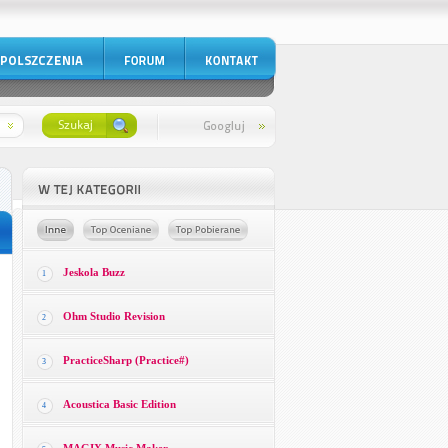
Jeskola Buzz
1
Ohm Studio Revision
2
PracticeSharp (Practice#)
3
Acoustica Basic Edition
4