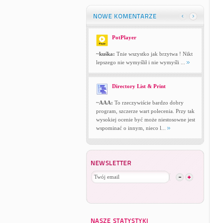
PotPlayer
~kuśka:
Tnie wszystko jak brzytwa ! Nikt
lepszego nie wymyślił i nie wymyśli ...
Directory List & Print
~AAA:
To rzeczywiście bardzo dobry
program, szczerze wart polecenia. Przy tak
wysokiej ocenie być może niestosowne jest
wspominać o innym, nieco l...