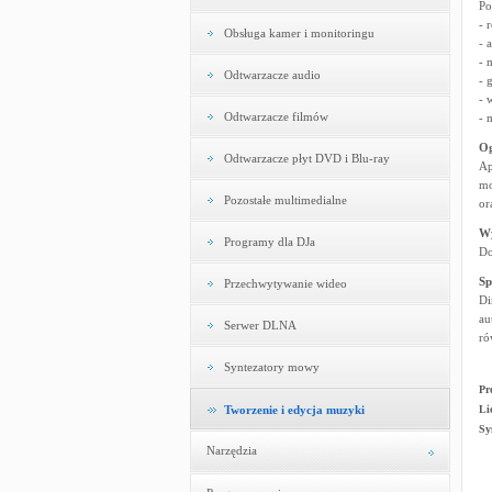
Po
- 
Obsługa kamer i monitoringu
- 
- 
Odtwarzacze audio
- 
- 
Odtwarzacze filmów
- 
Og
Odtwarzacze płyt DVD i Blu-ray
Ap
mo
Pozostałe multimedialne
or
W
Programy dla DJa
Do
Sp
Przechwytywanie wideo
Di
au
Serwer DLNA
ró
Syntezatory mowy
Pr
Tworzenie i edycja muzyki
Li
Sy
Narzędzia