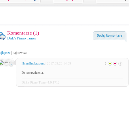
Komentarze (
1
)
Dirk's Piano Tuner
ajlepsze
|
najnowsze
HnauHnakrapunt
| 2017.09.20 14:09
0
Do sprawdzenia.
Dirk's Piano Tuner 4.0.1712