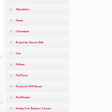
Ahnenblatt
13
Nmap
14
Chromium
15
Kaspersky Rescue Disk
16
Vim
17
Helium
18
PotPlayer
19
Passmark OSFMount
20
MailWasher
21
Eusing Free Registry Cleaner
22