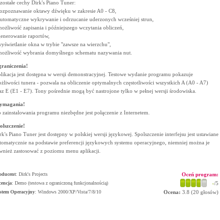
zostałe cechy Dirk's Piano Tuner:
rozpoznawanie oktawy dźwięku w zakresie A0 - C8,
automatyczne wykrywanie i odrzucanie uderzonych wcześniej strun,
możliwość zapisania i późniejszego wczytania obliczeń,
generowanie raportów,
wyświetlanie okna w trybie "zawsze na wierzchu",
możliwość wybrania domyślnego schematu nazywania nut.
raniczenia!
likacja jest dostępna w wersji demonstracyjnej. Testowe wydanie programu pokazuje
żliwości tunera - pozwala na obliczenie optymalnych częstotliwości wszystkich A (A0 - A7)
az E (E1 - E7). Tony pośrednie mogą być nastrojone tylko w pełnej wersji środowiska.
ymagania!
 zainstalowania programu niezbędne jest połączenie z Internetem.
olszczenie!
rk's Piano Tuner jest dostępny w polskiej wersji językowej. Spolszczenie interfejsu jest ustawiane
tomatycznie na podstawie preferencji językowych systemu operacyjnego, niemniej można je
wnież zastosować z poziomu menu aplikacji.
oducent
:
Dirk's Projects
Oceń program:
cencja
: Demo (testowa z ograniczoną funkcjonalnością)
-
/5
stem Operacyjny
:
Windows 2000/XP/Vista/7/8/10
Ocena:
3.8
(
20
głosów)