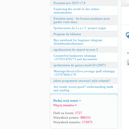
Pcswmm pro 2023 v7.6
Exploring the world of slot online:
entertainment
Entretien moto : les bonnes pratiques pour
garder votre deux
Spolszczenie do f.e.a.r 2: project origin
Program do klikania
Buy nembutal for beginner telegram
@nembutalonlinestore
sspolszczenia do airport tycoon 3
n
Counterfeit banknotes whatsapp
+237651479273 and documents
spolszczenia do garrys modv10 (2007)
Marriage/divorce/love,revenge spell whatsapp
+237676641179
jakim programem otworzyć style rolanda?
Are iready scores good? understanding math
and reading
Dodaj swój temat
Więcej tematów
Osób na forum:
1727
Wszystkich postów:
986515
Wszystkich tematów:
172073