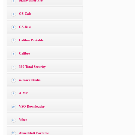
MailWasher Pro
2
GS-Calc
3
GS-Base
4
Calibre Portable
5
Calibre
6
360 Total Security
7
n-Track Studio
8
AIMP
9
VSO Downloader
10
Viber
11
Ahnenblatt Portable
12