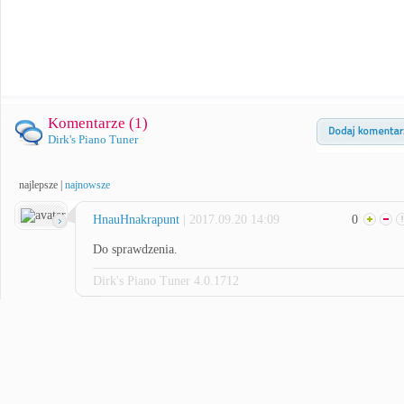
Komentarze (
1
)
Dirk's Piano Tuner
najlepsze
|
najnowsze
HnauHnakrapunt
| 2017.09.20 14:09
0
Do sprawdzenia.
Dirk's Piano Tuner 4.0.1712