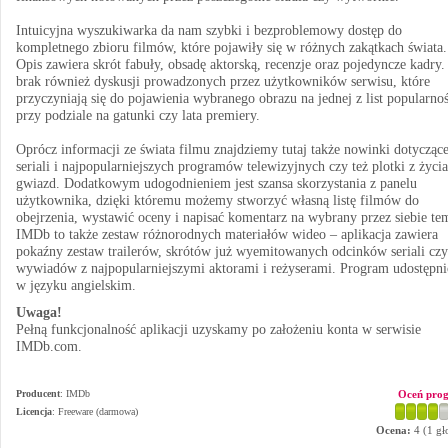
Intuicyjna wyszukiwarka da nam szybki i bezproblemowy dostęp do
kompletnego zbioru filmów, które pojawiły się w różnych zakątkach świata.
Opis zawiera skrót fabuły, obsadę aktorską, recenzje oraz pojedyncze kadry.
brak również dyskusji prowadzonych przez użytkowników serwisu, które
przyczyniają się do pojawienia wybranego obrazu na jednej z list popularnoś
przy podziale na gatunki czy lata premiery.
Oprócz informacji ze świata filmu znajdziemy tutaj także nowinki dotycząc
seriali i najpopularniejszych programów telewizyjnych czy też plotki z życia
gwiazd. Dodatkowym udogodnieniem jest szansa skorzystania z panelu
użytkownika, dzięki któremu możemy stworzyć własną listę filmów do
obejrzenia, wystawić oceny i napisać komentarz na wybrany przez siebie te
IMDb to także zestaw różnorodnych materiałów wideo – aplikacja zawiera
pokaźny zestaw trailerów, skrótów już wyemitowanych odcinków seriali czy
wywiadów z najpopularniejszymi aktorami i reżyserami. Program udostępn
w języku angielskim.
Uwaga!
Pełną funkcjonalność aplikacji uzyskamy po założeniu konta w serwisie
IMDb.com.
Producent
:
IMDb
Oceń pro
Licencja
: Freeware (darmowa)
Ocena:
4
(
1
gł