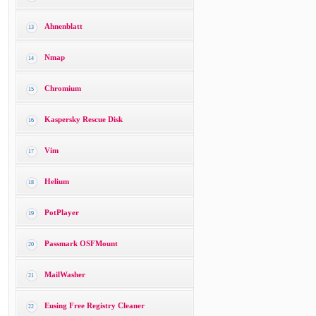
Ahnenblatt
13
Nmap
14
Chromium
15
Kaspersky Rescue Disk
16
Vim
17
Helium
18
PotPlayer
19
Passmark OSFMount
20
MailWasher
21
Eusing Free Registry Cleaner
22