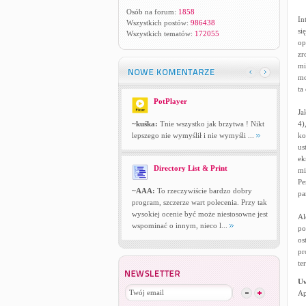
Osób na forum:
1858
In
Wszystkich postów:
986438
si
Wszystkich tematów:
172055
op
zr
mi
mo
ta
PotPlayer
Ja
~kuśka:
Tnie wszystko jak brzytwa ! Nikt
4)
lepszego nie wymyślił i nie wymyśli ...
ko
us
ek
Directory List & Print
mi
Pe
~AAA:
To rzeczywiście bardzo dobry
pa
program, szczerze wart polecenia. Przy tak
wysokiej ocenie być może niestosowne jest
Al
wspominać o innym, nieco l...
po
os
pr
te
U
Ap