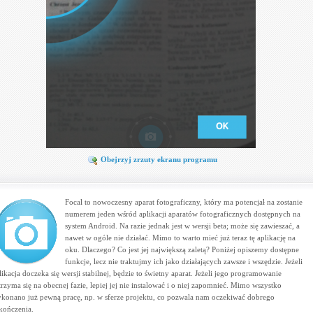
Obejrzyj zrzuty ekranu programu
Focal to nowoczesny aparat fotograficzny, który ma potencjał na zostanie
numerem jeden wśród aplikacji aparatów fotograficznych dostępnych na
system Android. Na razie jednak jest w wersji beta; może się zawieszać, a
nawet w ogóle nie działać. Mimo to warto mieć już teraz tę aplikację na
oku. Dlaczego? Co jest jej największą zaletą? Poniżej opiszemy dostępne
funkcje, lecz nie traktujmy ich jako działających zawsze i wszędzie. Jeżeli
likacja doczeka się wersji stabilnej, będzie to świetny aparat. Jeżeli jego programowanie
trzyma się na obecnej fazie, lepiej jej nie instalować i o niej zapomnieć. Mimo wszystko
konano już pewną pracę, np. w sferze projektu, co pozwala nam oczekiwać dobrego
kończenia.