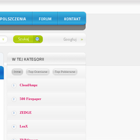
CloudAmpz
1
500 Firepaper
2
ZEDGE
3
LenX
4