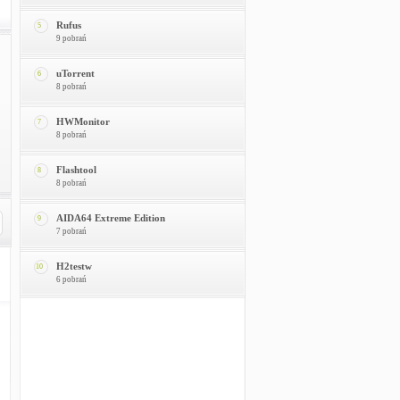
Rufus
5
9 pobrań
uTorrent
6
8 pobrań
HWMonitor
7
8 pobrań
Flashtool
8
8 pobrań
AIDA64 Extreme Edition
9
7 pobrań
H2testw
10
6 pobrań