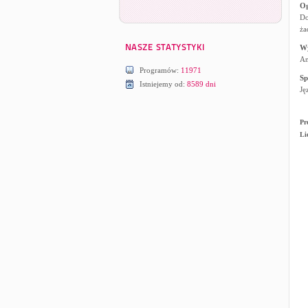
Og
Do
ża
W
An
Programów:
11971
Sp
Istniejemy od:
8589 dni
Ję
Pr
Li