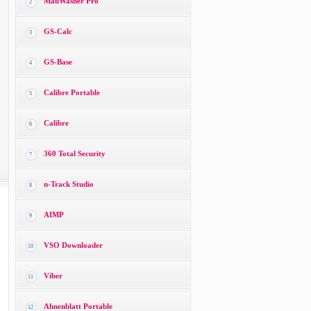
MailWasher Pro
2
GS-Calc
3
GS-Base
4
Calibre Portable
5
Calibre
6
360 Total Security
7
n-Track Studio
8
AIMP
9
VSO Downloader
10
Viber
11
Ahnenblatt Portable
12