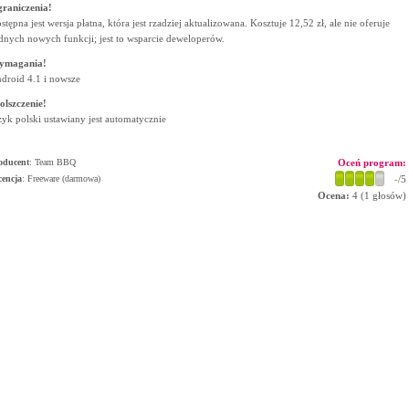
raniczenia!
stępna jest wersja płatna, która jest rzadziej aktualizowana. Kosztuje 12,52 zł, ale nie oferuje
dnych nowych funkcji; jest to wsparcie deweloperów.
ymagania!
droid 4.1 i nowsze
olszczenie!
zyk polski ustawiany jest automatycznie
oducent
:
Team BBQ
Oceń program:
cencja
: Freeware (darmowa)
-
/5
Ocena:
4
(
1
głosów)