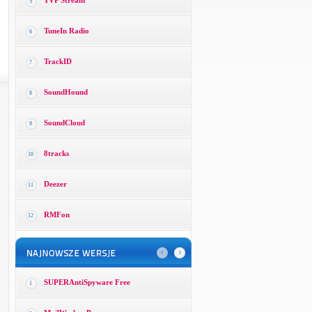
TVP Stream
5
TuneIn Radio
6
TrackID
7
SoundHound
8
SoundCloud
9
8tracks
10
Deezer
11
RMFon
12
SUPERAntiSpyware Free
1