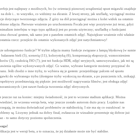
terfejs jest najlepszy z możliwych, bo (w orientacji pionowej urządzenia) spust migawki znajduje
ę na dole i... to wszystko, co widzimy na ekranie. Z lewej strony, jak szufladę, wyciągnąć można
cje dotyczące tworzonego zdjęcia. Z góry na dół przeciągnąć można z kolei widok na ostatnio
obione zdjęcia. Pierwsze wrażenie po uruchomieniu Focala jest więc pozytywne już teraz, gdyż
nimalizm interfejsu w tego typu aplikacji jest po prostu użyteczny; szufladkę z funkcjami
żna chować gestem, tak samo jest z panelem ostatnich zdjęć. Największe wrażenie robi właśnie
 ostatnia rzecz: przejście do ostatnio wykonanych zdjęć jest natychmiastowy!
kie udostępniono funkcje? W trybie zdjęcia mamy funkcje związane z lampą błyskową (w sumie
, balansem bieli (5), scenerią (11), kolorystyką (6), kompensacją ekspozycji, wzmocnieniem
lorów (3), czułością ISO (7); jest też funkcja HDR, zdjęć seryjnych, samowyzwalacz, jak też są
tawienia ogólne wykonywanych zdjęć. Co ważne, wybrane kategorie możemy przypinać do
ranu. Jeśli chodzi o inne tryby, to wybiera się je gestem: przejeżdżając palcem od spustu
gawki do wybranego trybu (dostępne tryby wyskoczą na ekranie, a po puszczeniu ich, znikają).
rspektywy przedstawiają się pięknie: jest możliwość nagrywania filmów; jest obsługa zdjęć
noramicznych i jest nawet funkcja tworzenia zdjęć sferycznych.
e jeszcze raz na koniec: miejmy świadomość, że jest to wczesne stadium aplikacji. Można
wiedzieć, że wczesna wersja beta, więc jeszcze zostało autorom dużo pracy. Lojalnie nas
trzegają, że można doświadczać problemów ze stabilnością. I nie ma się co oszukiwać: te
oblemy są. Liczymy jednak na dobry finał, zwłaszcza że wizualnie prezentuje się dobrze już
raz - to samo dotyczy poziomu spolszczenia.
waga!
likacja jest w wersji beta, a to oznacza, że jej działanie może nie być stabilne.