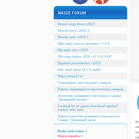
Dental wings dwos v2021
Deswik nova v2026.3
Deswik suite v2026.1
Dgb earth sciences opendtect v7.0.8
Dhi mike zero v2025
Dhi-wasy feflow 2026 v11.0.4.24147
Digsilent powerfactory v2025
Dnv safeti phast v9.1.0 win64
Https://nooo13.tv/
Гипермаркет акустических товаров
Плюсы гипермаркета акустических товаров
Агентство домашнего персонала в Самаре
"Домашний эксперт"
Looking for pc games download options?
explore safe, easy,
Плюсы агентства домашнего персонала в
Самаре "Домашний экспе
ap
za
Dodaj swój temat
wy
Więcej tematów
za