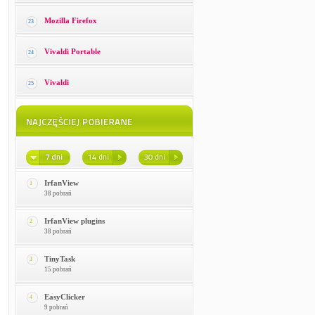
Mozilla Firefox
23
Vivaldi Portable
24
Vivaldi
25
IrfanView
1
38 pobrań
IrfanView plugins
2
38 pobrań
TinyTask
3
15 pobrań
EasyClicker
4
9 pobrań