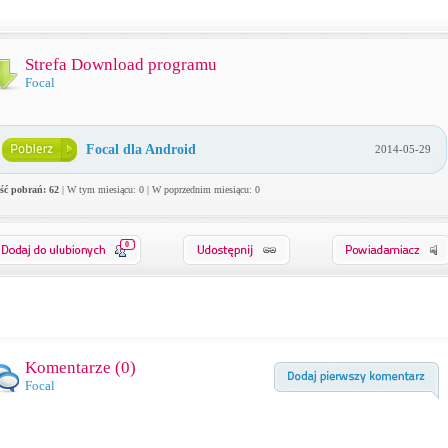
Strefa Download programu
Focal
Focal dla Android
2014-05-29
ość pobrań: 62
| W tym miesiącu: 0 | W poprzednim miesiącu: 0
0
Komentarze (
0
)
Focal