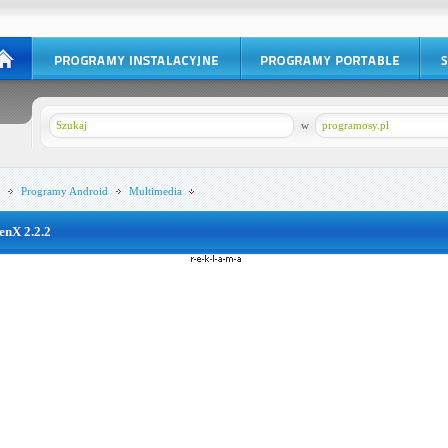
w
programosy.pl
Programy
Android
Multimedia
enX 2.2.2