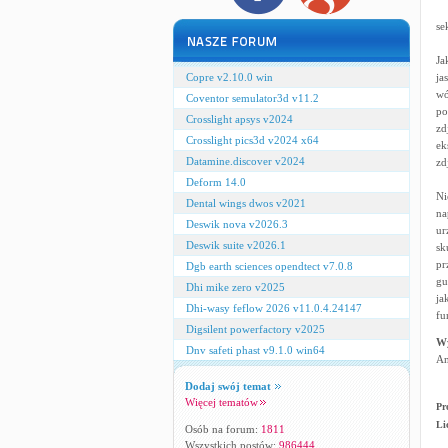
se
Ja
Copre v2.10.0 win
ja
wó
Coventor semulator3d v11.2
po
Crosslight apsys v2024
zd
Crosslight pics3d v2024 x64
ek
Datamine.discover v2024
zd
Deform 14.0
Ni
Dental wings dwos v2021
na
Deswik nova v2026.3
ur
Deswik suite v2026.1
sk
pr
Dgb earth sciences opendtect v7.0.8
gu
Dhi mike zero v2025
ja
Dhi-wasy feflow 2026 v11.0.4.24147
fu
Digsilent powerfactory v2025
W
Dnv safeti phast v9.1.0 win64
An
Dodaj swój temat
Więcej tematów
Pr
Li
Osób na forum:
1811
Wszystkich postów:
986444