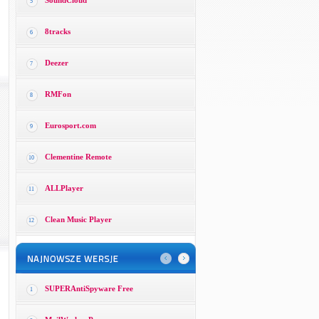
SoundCloud
5
8tracks
6
Deezer
7
RMFon
8
Eurosport.com
9
Clementine Remote
10
ALLPlayer
11
Clean Music Player
12
SUPERAntiSpyware Free
1