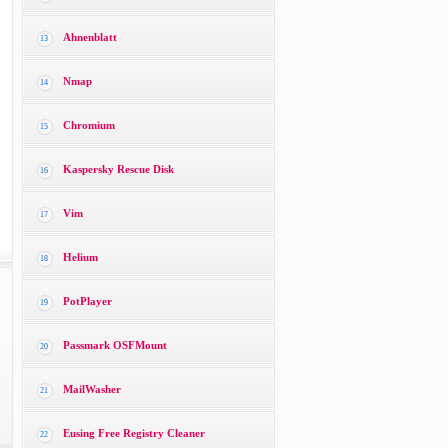
Ahnenblatt
13
Nmap
14
Chromium
15
Kaspersky Rescue Disk
16
Vim
17
Helium
18
PotPlayer
19
Passmark OSFMount
20
MailWasher
21
Eusing Free Registry Cleaner
22