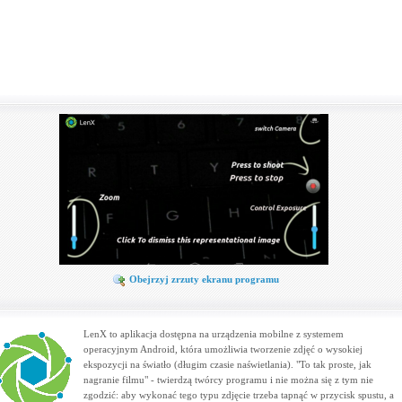
Obejrzyj zrzuty ekranu programu
LenX to aplikacja dostępna na urządzenia mobilne z systemem
operacyjnym Android, która umożliwia tworzenie zdjęć o wysokiej
ekspozycji na światło (długim czasie naświetlania). "To tak proste, jak
nagranie filmu" - twierdzą twórcy programu i nie można się z tym nie
zgodzić: aby wykonać tego typu zdjęcie trzeba tapnąć w przycisk spustu, a