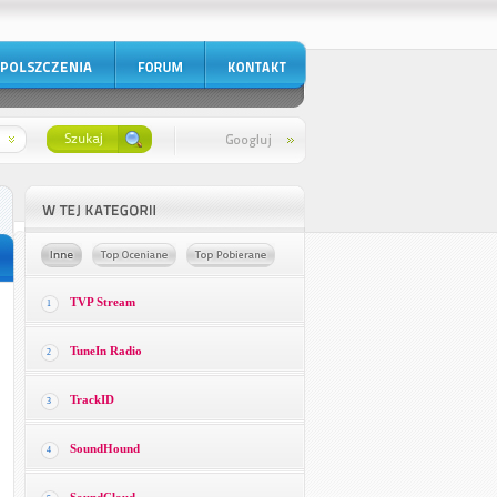
TVP Stream
1
TuneIn Radio
2
TrackID
3
SoundHound
4