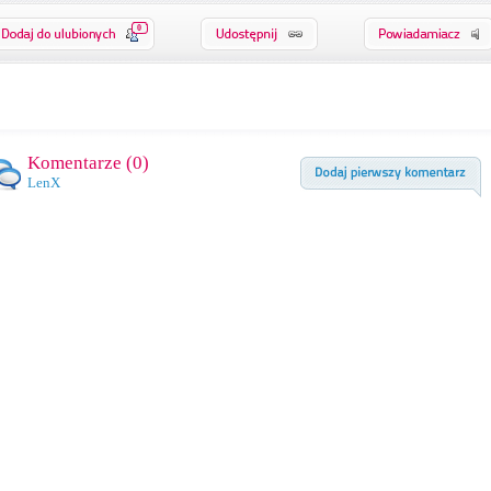
0
Komentarze (
0
)
LenX