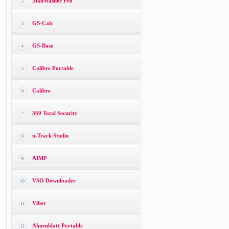
MailWasher Pro
2
GS-Calc
3
GS-Base
4
Calibre Portable
5
Calibre
6
360 Total Security
7
n-Track Studio
8
AIMP
9
VSO Downloader
10
Viber
11
Ahnenblatt Portable
12