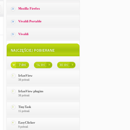
Mozilla Firefox
23
Vivaldi Portable
24
Vivaldi
25
IrfanView
1
38 pobrań
IrfanView plugins
2
38 pobrań
TinyTask
3
15 pobrań
EasyClicker
4
9 pobrań