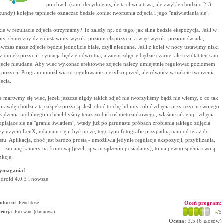
po chwili (sami decydujemy, ile ta chwila trwa, ale zwykle chodzi o 2-3
kundy) kolejne tapnięcie oznaczać będzie koniec tworzenia zdjęcia i jego "naświetlania się".
kie w rezultacie zdjęcia otrzymamy? To zależy np. od tego, jak silna będzie ekspozycja. Jeśli w
sny, słoneczny dzień ustawimy wysoki poziom ekspozycji, a więc wysoki poziom światła,
wczas nasze zdjęcie będzie jednolicie białe, czyli nieudane. Jeśli z kolei w nocy ustawimy niski
ziom ekspozycji - sytuacja będzie odwrotna, a zatem zdjęcie będzie czarne, ale rezultat ten sam:
jęcie nieudane. Aby więc wykonać efektowne zdjęcie należy umiejętnie regulować poziomem
spozycji. Program umożliwia to regulowanie nie tylko przed, ale również w trakcie tworzenia
jęcia.
e martwmy się więc, jeżeli jeszcze nigdy takich zdjęć nie tworzyliśmy bądź nie wiemy, o co tak
prawdę chodzi z tą całą ekspozycją. Jeśli choć trochę lubimy robić zdjęcia przy użyciu swojego
ządzenia mobilnego i chcielibyśmy teraz zrobić coś nietuzinkowego, właśnie takie np. zdjęcia
upiające się na "graniu światłem", wtedy już po parunastu próbach zrobienia takiego zdjęcia
zy użyciu LenX, uda nam się i, być może, tego typu fotografie przypadną nam od teraz do
stu. Aplikacja, choć jest bardzo prosta - umożliwia jedynie regulację ekspozycji, przybliżania,
k i zmianę kamery na frontową (jeżeli ją w urządzeniu posiadamy), to na pewno spełnia swoją
nkcję.
ymagania!
droid 4.0.3 i nowsze
oducent
:
Fenchtose
Oceń program:
cencja
: Freeware (darmowa)
-
/5
Ocena:
3.5
(
6
głosów)