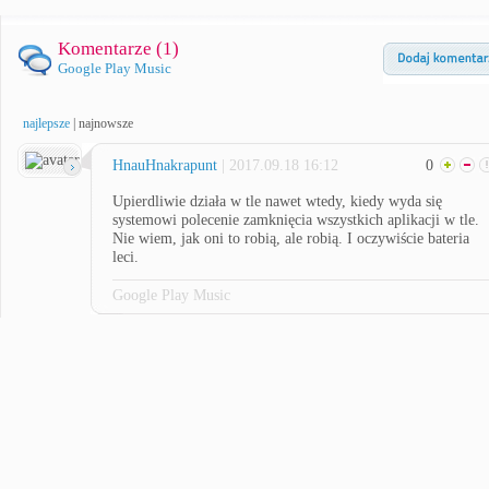
Komentarze (
1
)
Google Play Music
najlepsze
|
najnowsze
HnauHnakrapunt
| 2017.09.18 16:12
0
Upierdliwie działa w tle nawet wtedy, kiedy wyda się
systemowi polecenie zamknięcia wszystkich aplikacji w tle.
Nie wiem, jak oni to robią, ale robią. I oczywiście bateria
leci.
Google Play Music