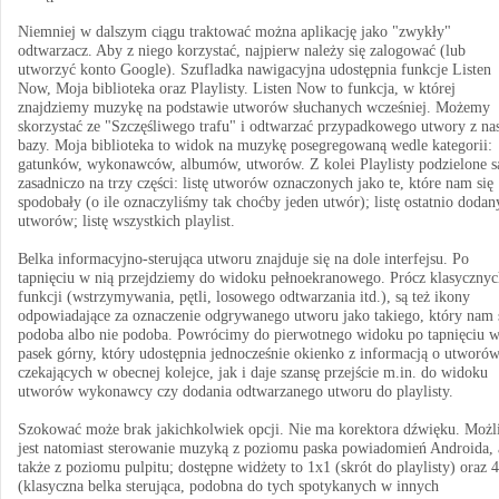
Niemniej w dalszym ciągu traktować można aplikację jako "zwykły"
odtwarzacz. Aby z niego korzystać, najpierw należy się zalogować (lub
utworzyć konto Google). Szufladka nawigacyjna udostępnia funkcje Listen
Now, Moja biblioteka oraz Playlisty. Listen Now to funkcja, w której
znajdziemy muzykę na podstawie utworów słuchanych wcześniej. Możemy
skorzystać ze "Szczęśliwego trafu" i odtwarzać przypadkowego utwory z na
bazy. Moja biblioteka to widok na muzykę posegregowaną wedle kategorii:
gatunków, wykonawców, albumów, utworów. Z kolei Playlisty podzielone s
zasadniczo na trzy części: listę utworów oznaczonych jako te, które nam się
spodobały (o ile oznaczyliśmy tak choćby jeden utwór); listę ostatnio dodan
utworów; listę wszystkich playlist.
Belka informacyjno-sterująca utworu znajduje się na dole interfejsu. Po
tapnięciu w nią przejdziemy do widoku pełnoekranowego. Prócz klasycznyc
funkcji (wstrzymywania, pętli, losowego odtwarzania itd.), są też ikony
odpowiadające za oznaczenie odgrywanego utworu jako takiego, który nam 
podoba albo nie podoba. Powrócimy do pierwotnego widoku po tapnięciu 
pasek górny, który udostępnia jednocześnie okienko z informacją o utworó
czekających w obecnej kolejce, jak i daje szansę przejście m.in. do widoku
utworów wykonawcy czy dodania odtwarzanego utworu do playlisty.
Szokować może brak jakichkolwiek opcji. Nie ma korektora dźwięku. Możl
jest natomiast sterowanie muzyką z poziomu paska powiadomień Androida, 
także z poziomu pulpitu; dostępne widżety to 1x1 (skrót do playlisty) oraz 
(klasyczna belka sterująca, podobna do tych spotykanych w innych