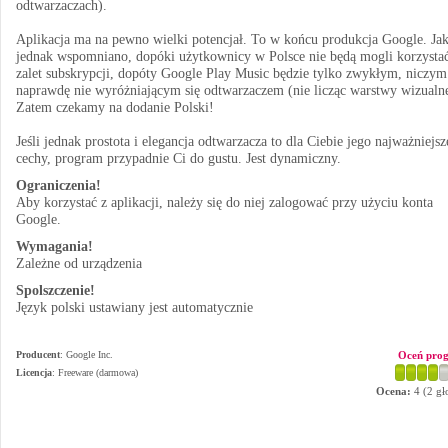
odtwarzaczach).
Aplikacja ma na pewno wielki potencjał. To w końcu produkcja Google. Jak
jednak wspomniano, dopóki użytkownicy w Polsce nie będą mogli korzystać
zalet subskrypcji, dopóty Google Play Music będzie tylko zwykłym, niczym
naprawdę nie wyróżniającym się odtwarzaczem (nie licząc warstwy wizualne
Zatem czekamy na dodanie Polski!
Jeśli jednak prostota i elegancja odtwarzacza to dla Ciebie jego najważniejsz
cechy, program przypadnie Ci do gustu. Jest dynamiczny.
Ograniczenia!
Aby korzystać z aplikacji, należy się do niej zalogować przy użyciu konta
Google.
Wymagania!
Zależne od urządzenia
Spolszczenie!
Język polski ustawiany jest automatycznie
Producent
:
Google Inc.
Oceń pro
Licencja
: Freeware (darmowa)
Ocena:
4
(
2
gł