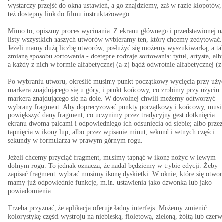
wystarczy przejść do okna ustawień, a go znajdziemy, zaś w razie kłopotów, 
też dostępny link do filmu instruktażowego.
Mimo to, opiszmy proces wycinania. Z ekranu głównego i przedstawionej 
listy wszystkich naszych utworów wybieramy ten, który chcemy zedytować.
Jeżeli mamy dużą liczbę utworów, posłużyć się możemy wyszukiwarką, a ta
zmianą sposobu sortowania - dostępne rodzaje sortowania: tytuł, artysta, al
a każdy z nich w formie alfabetycznej (a-z) bądź odwrotnie alfabetycznej (z
Po wybraniu utworu, określić musimy punkt początkowy wycięcia przy uży
markera znajdującego się u góry, i punkt końcowy, co zrobimy przy użyciu
markera znajdującego się na dole. W dowolnej chwili możemy odtworzyć
wybrany fragment. Aby doprecyzować punkty początkowy i końcowy, mus
powiększyć dany fragment, co uczynimy przez tradycyjny gest dotknięcia
ekranu dwoma palcami i odpowiedniego ich odsunięcia od siebie; albo prze
tapnięcia w ikony lup; albo przez wpisanie minut, sekund i setnych części
sekundy w formularza w prawym górnym rogu.
Jeżeli chcemy przyciąć fragment, musimy tapnąć w ikonę nożyc w lewym
dolnym rogu. To jednak oznacza, że nadal będziemy w trybie edycji. Żeby
zapisać fragment, wybrać musimy ikonę dyskietki. W oknie, które się otwor
mamy już odpowiednie funkcję, m.in. ustawienia jako dzwonka lub jako
powiadomienia.
Trzeba przyznać, że aplikacja oferuje ładny interfejs. Możemy zmienić
kolorystykę części wystroju na niebieską, fioletową, zieloną, żółtą lub czer