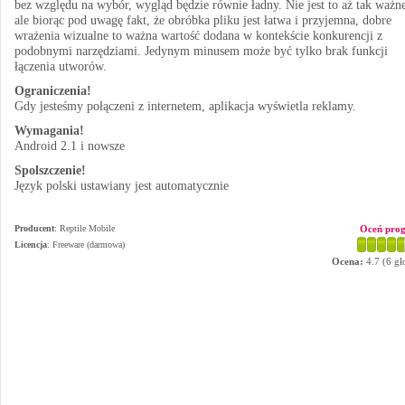
bez względu na wybór, wygląd będzie równie ładny. Nie jest to aż tak ważn
ale biorąc pod uwagę fakt, że obróbka pliku jest łatwa i przyjemna, dobre
wrażenia wizualne to ważna wartość dodana w kontekście konkurencji z
podobnymi narzędziami. Jedynym minusem może być tylko brak funkcji
łączenia utworów.
Ograniczenia!
Gdy jesteśmy połączeni z internetem, aplikacja wyświetla reklamy.
Wymagania!
Android 2.1 i nowsze
Spolszczenie!
Język polski ustawiany jest automatycznie
Producent
:
Reptile Mobile
Oceń pro
Licencja
: Freeware (darmowa)
Ocena:
4.7
(
6
gł