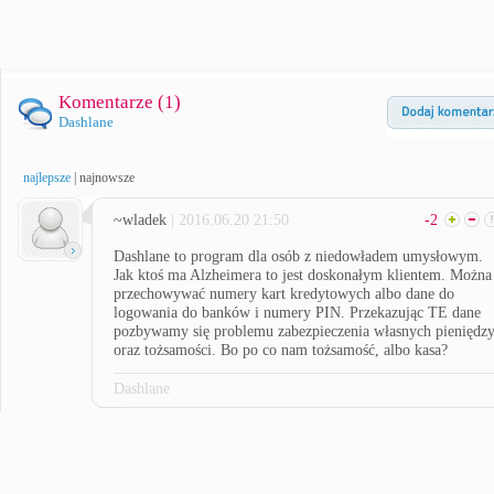
Komentarze (
1
)
Dashlane
najlepsze
|
najnowsze
~wladek
| 2016.06.20 21:50
-2
Dashlane to program dla osób z niedowładem umysłowym.
Jak ktoś ma Alzheimera to jest doskonałym klientem. Można
przechowywać numery kart kredytowych albo dane do
logowania do banków i numery PIN. Przekazując TE dane
pozbywamy się problemu zabezpieczenia własnych pieniędz
oraz tożsamości. Bo po co nam tożsamość, albo kasa?
Dashlane