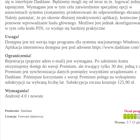
się w interfejsie Dashlane. Będziemy mogli się od teraz m.in. logować jed
tapnięciem. Wymagane jest w tym celu zatwierdzenie specjalnej opcji w
ustawieniach systemu (zostaniemy przekierowani do odpowiedniego ekranu)
Należy pamiętać, że po okresie dłuższej nieaktywności aplikacji, konieczne j
ponowne wprowadzanie hasła głównego. Możliwe jest jednak skonfigurowa
w tym celu kodu PIN, co wydaje się bardziej praktyczne.
Uwaga!
Dostępna jest też wersja tego programu dla systemu stacjonarnego Windows
Aplikacja internetowa dostępna jest pod adresem https://www.dashlane.com/
Ograniczenia!
Rejestracja (poprzez adres e-mail) jest wymagana. Po założeniu konta
otrzymujemy dostęp do wersji Premium, ale trwający tylko 30 dni; jedną z 
Premium jest synchronizacja danych pomiędzy wszystkimi urządzeniami z
Dashlane. Późniejsze korzystanie z wersji Premium polega na wykupieniu
subskrypcji na wybraną liczbę lat. Subskrypcja roczna kosztuje 125,90 zł.
Wymagania!
Android 4.0 i nowsze
Producent
:
Dashlane
Oceń pro
Licencja
: Freeware (darmowa)
Ocena:
3.7
(
3
gł