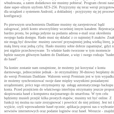
wbudowana, a zatem dodatkowo nie musimy pobierać. Program chroni nasz
dane super-silnym szyfrem AES-256. Przyjrzymy się teraz wersji przygoto
dla urządzeń z systemem Android, a dokładniej - przyjrzymy się jej proceso
konfiguracji.
Po pierwszym uruchomieniu Dashlane musimy się zarejestrować bądź
zalogować, jeżeli konto utworzyliśmy wcześniej innym kanałem. Rejestracja 
bardzo prosta, bo polega jedynie na podaniu adresu e-mail oraz określeniu
swojego hasła dostępu. Hasło musi się składać z co najmniej 8 znaków. Zna
nie mogą być dowolne: musimy zawrzeć przynajmniej jedną wielką literę, j
małą literę oraz jedną cyfrę. Hasło musimy sobie dobrze zapamiętać, gdyż n
jest nigdzie przechowywane. To właśnie hasło tworzone w tym momencie
będzie naszym głównym hasłem do Dashlane, a więc i swego rodzaju "hasł
do haseł".
Na koniec zostanie nam oznajmione, że możemy już korzystać z konta
darmowego, jednocześnie jednak - że otrzymaliśmy 30-dniowy bezpłatny do
do wersji Premium Dashlane. Walorem wersji Premium jest w tym wypadku
że możemy synchronizować swoje dane między wszystkimi posiadanymi
urządzeniami; prócz tego otrzymujemy np. usługę automatycznego backupu
konta. Przed przejściem do właściwego interfejsu otrzymamy jeszcze propo
skopiowania haseł z komputera stacjonarnego do smartfona. W tym celu
będziemy musieli przejść kilka prostych etapów; musimy też być online. Z
funkcji tej można na razie zrezygnować i powrócić do niej później. Jest też 
wyjście, czyli wprowadzenie haseł ręcznie; aplikacja poprosi nas o wybranie
serwisów internetowych oraz podanie loginów oraz haseł. Wreszcie - znajd