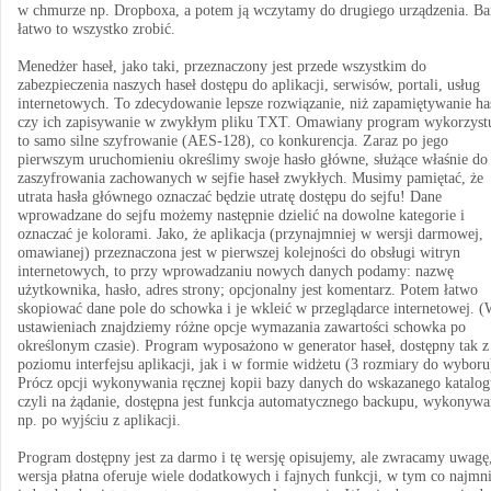
w chmurze np. Dropboxa, a potem ją wczytamy do drugiego urządzenia. Ba
łatwo to wszystko zrobić.
Menedżer haseł, jako taki, przeznaczony jest przede wszystkim do
zabezpieczenia naszych haseł dostępu do aplikacji, serwisów, portali, usług
internetowych. To zdecydowanie lepsze rozwiązanie, niż zapamiętywanie ha
czy ich zapisywanie w zwykłym pliku TXT. Omawiany program wykorzyst
to samo silne szyfrowanie (AES-128), co konkurencja. Zaraz po jego
pierwszym uruchomieniu określimy swoje hasło główne, służące właśnie do
zaszyfrowania zachowanych w sejfie haseł zwykłych. Musimy pamiętać, że
utrata hasła głównego oznaczać będzie utratę dostępu do sejfu! Dane
wprowadzane do sejfu możemy następnie dzielić na dowolne kategorie i
oznaczać je kolorami. Jako, że aplikacja (przynajmniej w wersji darmowej,
omawianej) przeznaczona jest w pierwszej kolejności do obsługi witryn
internetowych, to przy wprowadzaniu nowych danych podamy: nazwę
użytkownika, hasło, adres strony; opcjonalny jest komentarz. Potem łatwo
skopiować dane pole do schowka i je wkleić w przeglądarce internetowej. 
ustawieniach znajdziemy różne opcje wymazania zawartości schowka po
określonym czasie). Program wyposażono w generator haseł, dostępny tak z
poziomu interfejsu aplikacji, jak i w formie widżetu (3 rozmiary do wyboru
Prócz opcji wykonywania ręcznej kopii bazy danych do wskazanego katalog
czyli na żądanie, dostępna jest funkcja automatycznego backupu, wykonywa
np. po wyjściu z aplikacji.
Program dostępny jest za darmo i tę wersję opisujemy, ale zwracamy uwagę
wersja płatna oferuje wiele dodatkowych i fajnych funkcji, w tym co najmni