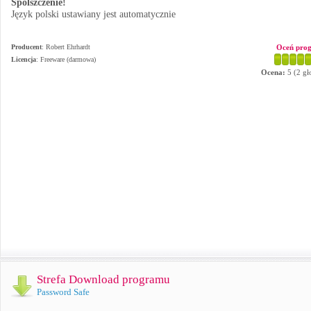
Spolszczenie!
Język polski ustawiany jest automatycznie
Producent
:
Robert Ehrhardt
Oceń pro
Licencja
: Freeware (darmowa)
Ocena:
5
(
2
gł
Strefa Download programu
Password Safe