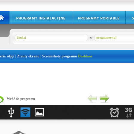
w
programosy.pl
eria zdjęć | Zrzuty ekranu | Screenshoty programu
Dashlane
Wróć do programu