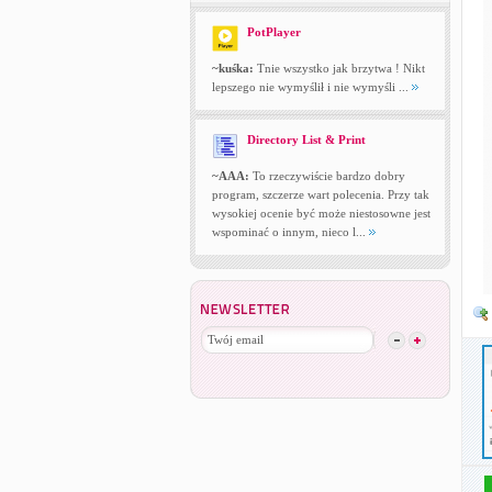
PotPlayer
~kuśka:
Tnie wszystko jak brzytwa ! Nikt
lepszego nie wymyślił i nie wymyśli ...
Directory List & Print
~AAA:
To rzeczywiście bardzo dobry
program, szczerze wart polecenia. Przy tak
wysokiej ocenie być może niestosowne jest
wspominać o innym, nieco l...