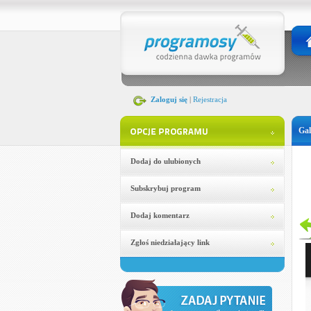
Zaloguj się
|
Rejestracja
Gal
Dodaj do ulubionych
Subskrybuj program
Dodaj komentarz
Zgłoś niedziałający link