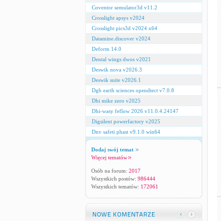
Coventor semulator3d v11.2
Crosslight apsys v2024
Crosslight pics3d v2024 x64
Datamine.discover v2024
Deform 14.0
Dental wings dwos v2021
Deswik nova v2026.3
Deswik suite v2026.1
Dgb earth sciences opendtect v7.0.8
Dhi mike zero v2025
Dhi-wasy feflow 2026 v11.0.4.24147
Digsilent powerfactory v2025
Dnv safeti phast v9.1.0 win64
Dodaj swój temat
Więcej tematów
Osób na forum:
2017
Wszystkich postów:
986444
Wszystkich tematów:
172061