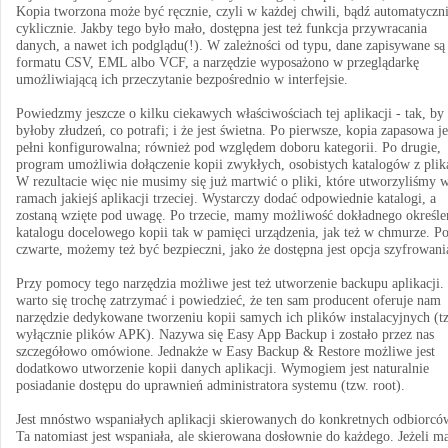
Kopia tworzona może być ręcznie, czyli w każdej chwili, bądź automatyczni
cyklicznie. Jakby tego było mało, dostępna jest też funkcja przywracania
danych, a nawet ich podglądu(!). W zależności od typu, dane zapisywane są
formatu CSV, EML albo VCF, a narzędzie wyposażono w przeglądarkę
umożliwiającą ich przeczytanie bezpośrednio w interfejsie.
Powiedzmy jeszcze o kilku ciekawych właściwościach tej aplikacji - tak, by 
byłoby złudzeń, co potrafi; i że jest świetna. Po pierwsze, kopia zapasowa j
pełni konfigurowalna; również pod względem doboru kategorii. Po drugie,
program umożliwia dołączenie kopii zwykłych, osobistych katalogów z plik
W rezultacie więc nie musimy się już martwić o pliki, które utworzyliśmy 
ramach jakiejś aplikacji trzeciej. Wystarczy dodać odpowiednie katalogi, a
zostaną wzięte pod uwagę. Po trzecie, mamy możliwość dokładnego określe
katalogu docelowego kopii tak w pamięci urządzenia, jak też w chmurze. P
czwarte, możemy też być bezpieczni, jako że dostępna jest opcja szyfrowani
Przy pomocy tego narzędzia możliwe jest też utworzenie backupu aplikacji.
warto się trochę zatrzymać i powiedzieć, że ten sam producent oferuje nam
narzędzie dedykowane tworzeniu kopii samych ich plików instalacyjnych (t
wyłącznie plików APK). Nazywa się Easy App Backup i zostało przez nas
szczegółowo omówione. Jednakże w Easy Backup & Restore możliwe jest
dodatkowo utworzenie kopii danych aplikacji. Wymogiem jest naturalnie
posiadanie dostępu do uprawnień administratora systemu (tzw. root).
Jest mnóstwo wspaniałych aplikacji skierowanych do konkretnych odbiorcó
Ta natomiast jest wspaniała, ale skierowana dosłownie do każdego. Jeżeli 