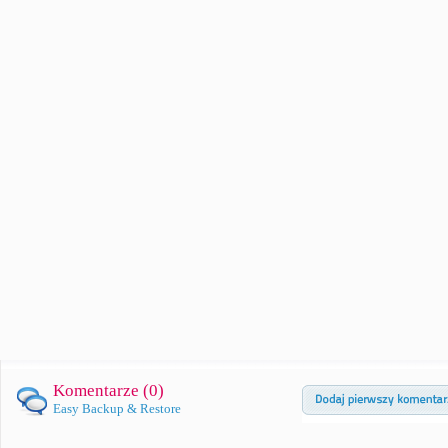
Komentarze (
0
)
Easy Backup & Restore