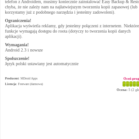
telefon z Androidem, musimy koniecznie zainstalować Easy Backup & Resto
chyba, że nie zależy nam na najłatwiejszym tworzeniu kopii zapasowej (lub
korzystamy już z podobnego narzędzia i jesteśmy zadowoleni).
Ograniczenia!
Aplikacja wyświetla reklamy, gdy jesteśmy połączeni z internetem. Niektóre
funkcje wymagają dostępu do roota (dotyczy to tworzenia kopii danych
aplikacji).
Wymagania!
Android 2.3 i nowsze
Spolszczenie!
Język polski ustawiany jest automatycznie
Producent
:
MDroid Apps
Oceń pro
Licencja
: Freeware (darmowa)
Ocena:
5
(
2
gł