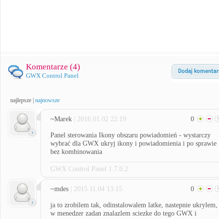
Komentarze (
4
)
GWX Control Panel
najlepsze
|
najnowsze
~Marek
| 2016.01.02 22:19
0
Panel sterowania Ikony obszaru powiadomień - wystarczy
wybrać dla GWX ukryj ikony i powiadomienia i po sprawie
bez kombinowania
GWX Control Panel 1.7.0.2
~mdes
| 2015.11.04 13:15
0
ja to zrobilem tak, odinstalowalem latke, nastepnie ukrylem,
w menedzer zadan znalazlem sciezke do tego GWX i