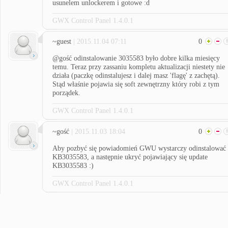
usunelem unlockerem i gotowe :d
GWX Control Panel 1.4.0.1
~guest
| 2015.11.04 07:11
0
@gość odinstalowanie 3035583 było dobre kilka miesięcy
temu. Teraz przy zassaniu kompletu aktualizacji niestety nie
działa (paczkę odinstalujesz i dalej masz 'flagę' z zachętą).
Stąd właśnie pojawia się soft zewnętrzny który robi z tym
porządek.
GWX Control Panel 1.4.0.1
~gość
| 2015.11.03 18:04
0
Aby pozbyć się powiadomień GWU wystarczy odinstalować
KB3035583, a następnie ukryć pojawiający się update
KB3035583 :)
GWX Control Panel 1.4.0.1