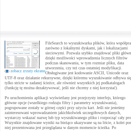
FileSearch to wyszukiwarka plików, która współpra
zarówno z lokalnymi dyskami, jak i lokalizacjami
sieciowymi. Pozwala szybko znajdować pliki główn
dzięki możliwości wprowadzenia licznych filtrów
podczas skanowania, w tym rozmiar pliku, data
utworzenia, czy też czas ostatniej modyfikacji.
zobacz zrzuty ekranu
Obsługiwane jest kodowanie ASCII, Unicode oraz
UTF-8 oraz działanie rekursywne, dzięki któremu wyszukiwanie odbywa się
tylko stricte w zadanej ścieżce, ale również wszystkich jej podkatalogach
(funkcję tę można dezaktywować, jeśli nie chcemy z niej korzystać).
Po uruchomieniu aplikacji wyświetlany jest przejrzysty interfejs, którego
główne opcje (wszelkiego rodzaju filtry i parametry wyszukiwania),
pogrupowane zostały w górnej części przy użyciu kart. Jeśli nie jesteśmy
zainteresowani wprowadzaniem jakichkolwiek szczegółowych danych,
wystarczy wskazać nazwę lub typ wyszukiwanego pliku i rozpocząć cały pro
Wszystkie znajdowane wyniki na bieżąco ukazywane są na liście, z kolei pon
niej prezentowana jest przeglądana w danym momencie ścieżka. Po