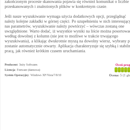
zakończonym procesie skanowania pojawia się również komunikat o liczbie
przeskanowanych i znalezionych plików w konkretnym czasie.
Jeśli nasze wyszukiwanie wymaga użycia dodatkowych opcji, przeglądnąć
należy kolejne zakładki w górnej części. Po uzupełnieniu w nich interesując
nas parametrów, wyszukiwanie należy powtórzyć – wówczas zostaną one
uwzględnione. Warto dodać, iż wszystkie wyniki na liście można posortowa
według dowolnej z kolumn (nie jest to możliwe w trakcie trwającego
wyszukiwania), a klikając dwukrotnie myszą na dowolny wiersz, wybrany p
zostanie automatycznie otwarty. Aplikacja charakteryzuje się szybką i stabil
pracą, jak również krótkim czasem uruchamiania.
Producent
:
3nity Softwares
Oceń pro
Licencja
: Freeware (darmowa)
System Operacyjny
:
Windows XP/Vista/7/8/10
Ocena:
5
(
1
gł