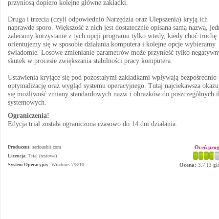
przyniosą dopiero kolejne główne zakładki.
Druga i trzecia (czyli odpowiednio Narzędzia oraz Ulepszenia) kryją ich
naprawdę sporo. Większość z nich jest dostatecznie opisana samą nazwą, je
zalecamy korzystanie z tych opcji programu tylko wtedy, kiedy choć trochę
orientujemy się w sposobie działania komputera i kolejne opcje wybieramy
świadomie. Losowe zmienianie parametrów może przynieść tylko negatywn
skutek w procesie zwiększania stabilności pracy komputera.
Ustawienia kryjące się pod pozostałymi zakładkami wpływają bezpośrednio 
optymalizację oraz wygląd systemu operacyjnego. Tutaj najciekawsza okazu
się możliwość zmiany standardowych nazw i obrazków do poszczególnych 
systemowych.
Ograniczenia!
Edycja trial została ograniczona czasowo do 14 dni działania.
Producent
:
seriousbit.com
Oceń pro
Licencja
: Trial (testowa)
System Operacyjny
:
Windows 7/8/10
Ocena:
3.7
(
3
gł