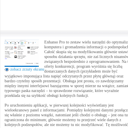
Enhanso Pro to zestaw wielu narzędzi do optymaliz
komputera i gromadzenia informacji o podzespołac
Całość skupia się na modyfikowaniu głównie ustawi
sposobu działania sprzętu, nie zaś licznych niuansó
związanych bezpośrednio z oprogramowaniem. Na t
oferty konkurencji, program wyróżnia się liczbą
zobacz zrzuty ekranu
dostarczanych danych (przykładem może być
wyjątkowo imponująca lista napięć odczytanych przez płytę główną) oraz
bardzo czytelny sposób prezentacji. Obsługa jest prosta, co zawdzięczamy
między innymi interfejsowi bazującemu w sporej mierze na wstążce, zamias
typowego paska narzędzi – to sprawdzone rozwiązanie, które wyraźnie
przekłada się na szybkość obsługi kolejnych funkcji.
Po uruchomieniu aplikacji, w pierwszej kolejności wyświetlany jest
wieloekranowy panel z informacjami. Pomiędzy kolejnymi danymi przełąc
się właśnie z poziomu wstążki, natomiast jeśli chodzi o obsługę – jest ona tu
ograniczona do minimum; głównie możemy tu przejrzeć wiele danych z
kolejnych podzespołów, ale nie możemy tu nic modyfikować. Tę możliwość