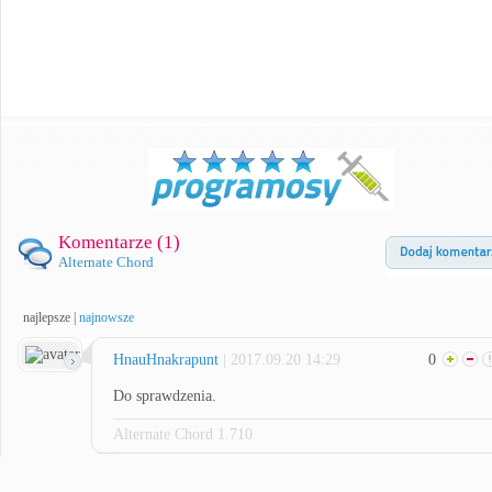
Komentarze (
1
)
Alternate Chord
najlepsze
|
najnowsze
HnauHnakrapunt
| 2017.09.20 14:29
0
Do sprawdzenia.
Alternate Chord 1.710