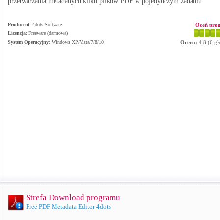
przetwarzania metadanych kilku plików PDF w pojedynczym zadaniu.
Producent
:
4dots Software
Oceń pro
Licencja
: Freeware (darmowa)
System Operacyjny
:
Windows XP/Vista/7/8/10
Ocena:
4.8
(
6
gł
Strefa Download programu
Free PDF Metadata Editor 4dots