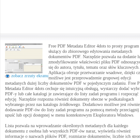
Free PDF Metadata Editor 4dots to prosty program
służący do zbiorowego edytowania metadanych
dokumentów PDF. Narzędzie pozwala na dodanie l
zmodyfikowanie właściwości pliku PDF odnoszący
się do autora, tytułu, tematu oraz słów kluczowych.
Aplikacja oferuje przetwarzanie wsadowe, dzięki 
zobacz zrzuty ekranu
możliwe jest przeprowadzenie grupowej edycji
metadanych dużej liczby dokumentów PDF w pojedynczym zadaniu. Free 
Metadata Editor 4dots cechuje się intuicyjną obsługą, wystarczy dodać wyb
PDF-y lub całe katalogi je zawierające do listy zadań programu i rozpocząć
edycję. Narzędzie rozpozna również dokumenty obecne w podkatalogach
wybranego przez nas katalogu źródłowego. Dodatkowo możliwe jest równie
dodawanie PDF-ów do listy zadań programu za pomocą metody przeciągnij 
upuść lub opcji dostępnej w menu kontekstowym Eksploratora Windows.
Lista pozwala na wprowadzanie określonych metadanych dla każdego
dokumentu z osobna lub wszystkich PDF-ów naraz, wyświetla również
informacje o nazwach plików PDF, rozmiarze dokumentów, liczbie ich stron