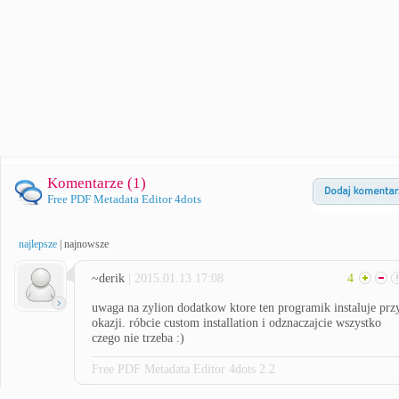
Komentarze (
1
)
Free PDF Metadata Editor 4dots
najlepsze
|
najnowsze
~derik
| 2015.01.13 17:08
4
uwaga na zylion dodatkow ktore ten programik instaluje prz
okazji. róbcie custom installation i odznaczajcie wszystko
czego nie trzeba :)
Free PDF Metadata Editor 4dots 2.2