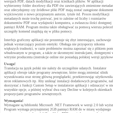
wersjach PDF, datach modyfikacji oraz ścieżkach plików. W aplikacji
wybierzemy folder docelowy dla PDF-ów zawierających zmienione metada
oraz zdecydujemy czy źródłowe pliki PDF mają zostać zastąpione dokumen
wyjściowymi o nowo przypisanym autorze, tytule itd. Proces modyfikacji
metadanych może trochę potrwać, jest to zależne od liczby i rozmiarów
dokumentów PDF oraz wydajności komputera, a zwłaszcza ilości dostępnej
pamięci RAM. Program można także obsługiwać za pomocą wiersza poleceń
szczegóły komend znajdują się w pliku pomocy.
Interfejs graficzny aplikacji nie prezentuje się zbyt interesująco, zachowuje
jednak wystarczający poziom estetyki. Obsługa nie przysporzy nikomu
większych trudności, w razie problemów można zapoznać się z plikiem po
wbudowanym w program, a także ze skromnymi instrukcjami, dostępnymi 
witrynie producenta (instrukcje online nie posiadają polskiej wersji językow
Uwaga!
Translacja na język polski nie należy do szczególnie udanych. Instalator
aplikacji oferuje także programy zewnętrzne, które mogą zmieniać silnik
wyszukiwania oraz stronę główną przeglądarki, przekierowując użytkownik
stron reklamowych itp. Aby uniknąć instalacji dodatkowych programów, na
skorzystać z funkcji Custom Setup w instalatorze aplikacji i odznaczyć w ni
wszystkie opcje, a później wybrać dwa razy Decline w kolejnych okienkach
propozycjami programów zewnętrznych.
Wymagania!
Wymagane są biblioteki Microsoft .NET Framework w wersji 2.0 lub wyższ
Program wymaga przynajmniej 2GB pamięci RAM do w miarę wydajnego