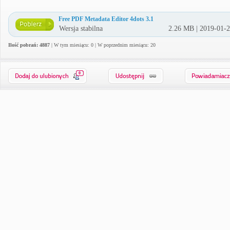
Free PDF Metadata Editor 4dots 3.1
Wersja stabilna
2.26 MB | 2019-01-
Ilość pobrań: 4887
| W tym miesiącu: 0 | W poprzednim miesiącu: 20
0