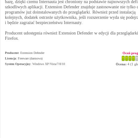
bazę, dzięki czemu Internauta jest chroniony na podstawie najnowszych defi
szkodliwych aplikacji. Extension Defender znajduje zastosowanie nie tylko 
programów już doinstalowanych do przeglądarki. Również przed instalacją
kolejnych, dodatek ostrzeże użytkownika, jeśli rozszerzenie wyda się podejr
i będzie zagrażać bezpieczeństwu Internauty.
Producent udostępnia również Extension Defender w edycji dla przeglądark
Firefox.
Producent
:
Extension Defender
Oceń pro
Licencja
: Freeware (darmowa)
System Operacyjny
:
Windows XP/Vista/7/8/10
Ocena:
4
(
1
gł