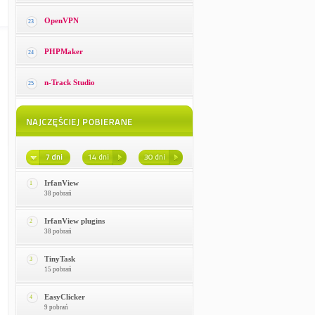
OpenVPN
23
PHPMaker
24
n-Track Studio
25
IrfanView
1
38 pobrań
IrfanView plugins
2
38 pobrań
TinyTask
3
15 pobrań
EasyClicker
4
9 pobrań