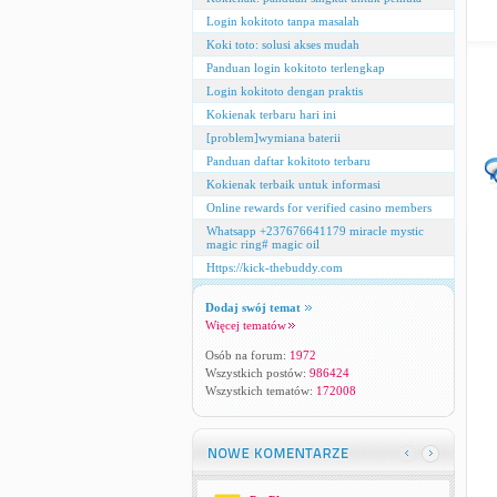
Login kokitoto tanpa masalah
Koki toto: solusi akses mudah
Panduan login kokitoto terlengkap
Login kokitoto dengan praktis
Kokienak terbaru hari ini
[problem]wymiana baterii
Panduan daftar kokitoto terbaru
Kokienak terbaik untuk informasi
Online rewards for verified casino members
Whatsapp +237676641179 miracle mystic
magic ring# magic oil
Https://kick-thebuddy.com
Dodaj swój temat
Więcej tematów
Osób na forum:
1972
Wszystkich postów:
986424
Wszystkich tematów:
172008