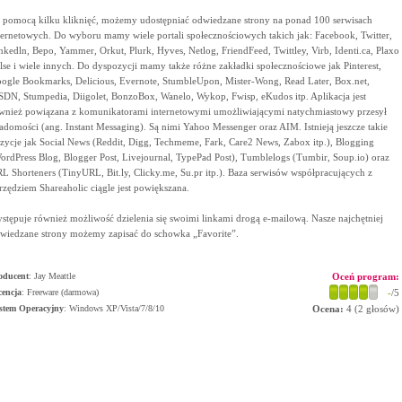
 pomocą kilku kliknięć, możemy udostępniać odwiedzane strony na ponad 100 serwisach
ternetowych. Do wyboru mamy wiele portali społecznościowych takich jak: Facebook, Twitter,
nkedln, Bepo, Yammer, Orkut, Plurk, Hyves, Netlog, FriendFeed, Twittley, Virb, Identi.ca, Plaxo
lse i wiele innych. Do dyspozycji mamy także różne zakładki społecznościowe jak Pinterest,
ogle Bookmarks, Delicious, Evernote, StumbleUpon, Mister-Wong, Read Later, Box.net,
DN, Stumpedia, Diigolet, BonzoBox, Wanelo, Wykop, Fwisp, eKudos itp. Aplikacja jest
wnież powiązana z komunikatorami internetowymi umożliwiającymi natychmiastowy przesył
adomości (ang. Instant Messaging). Są nimi Yahoo Messenger oraz AIM. Istnieją jeszcze takie
zycje jak Social News (Reddit, Digg, Techmeme, Fark, Care2 News, Zabox itp.), Blogging
ordPress Blog, Blogger Post, Livejournal, TypePad Post), Tumblelogs (Tumbir, Soup.io) oraz
L Shorteners (TinyURL, Bit.ly, Clicky.me, Su.pr itp.). Baza serwisów współpracujących z
rzędziem Shareaholic ciągle jest powiększana.
stępuje również możliwość dzielenia się swoimi linkami drogą e-mailową. Nasze najchętniej
wiedzane strony możemy zapisać do schowka „Favorite”.
oducent
:
Jay Meattle
Oceń program:
cencja
: Freeware (darmowa)
-
/5
stem Operacyjny
:
Windows XP/Vista/7/8/10
Ocena:
4
(
2
głosów)