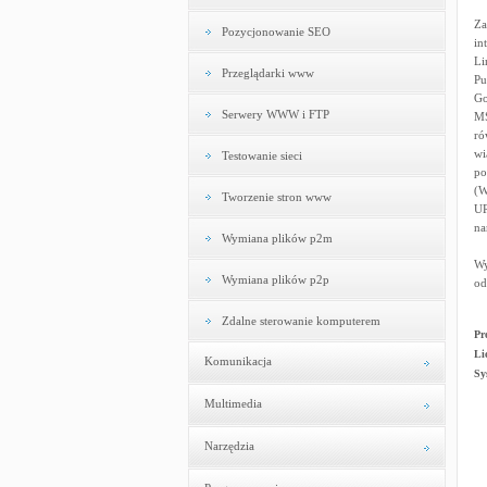
Za
Pozycjonowanie SEO
in
Li
Przeglądarki www
Pu
Go
Serwery WWW i FTP
MS
ró
wi
Testowanie sieci
po
(W
Tworzenie stron www
UR
na
Wymiana plików p2m
Wy
Wymiana plików p2p
od
Zdalne sterowanie komputerem
Pr
Li
Komunikacja
Sy
Multimedia
Narzędzia