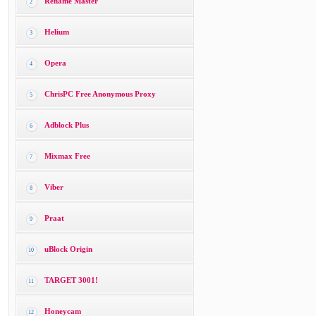
Rename Master
2
Helium
3
Opera
4
ChrisPC Free Anonymous Proxy
5
Adblock Plus
6
Mixmax Free
7
Viber
8
Praat
9
uBlock Origin
10
TARGET 3001!
11
Honeycam
12