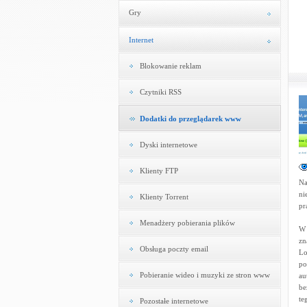
Gry
Internet
Blokowanie reklam
Czytniki RSS
Dodatki do przeglądarek www
Dyski internetowe
Klienty FTP
Na
ni
Klienty Torrent
pr
Menadżery pobierania plików
W 
zn
Obsługa poczty email
Lo
po
Pobieranie wideo i muzyki ze stron www
au
be
te
Pozostałe internetowe