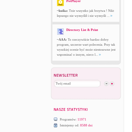
PotPlayer
~kuśka:
Tnie wszystko jak brzytwa ! Nikt
lepszego nie wymyślił i nie wymyśli ...
Directory List & Print
~AAA:
To rzeczywiście bardzo dobry
program, szczerze wart polecenia. Przy tak
wysokiej ocenie być może niestosowne jest
wspominać o innym, nieco l...
Programów:
11971
Istniejemy od:
8588 dni