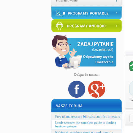
Programowanie
Dołącz do nas na:
Il
Free ghana treasury bill calculator for investors
Leads scraper: the complete guide to finding
business prospe
Kokienak: panduan singkat untuk pemula