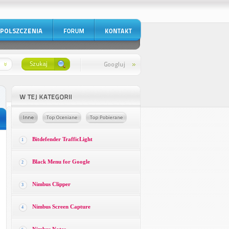
Bitdefender TrafficLight
1
Black Menu for Google
2
Nimbus Clipper
3
Nimbus Screen Capture
4