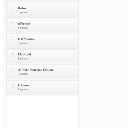
Rufus
5
9 pobrań
uTorrent
6
8 pobrań
HWMonitor
7
8 pobrań
Flashtool
8
8 pobrań
AIDA64 Extreme Edition
9
7 pobrań
H2testw
10
6 pobrań