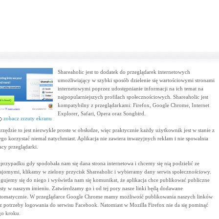
Shareaholic jest to dodatek do przeglądarek internetowych
umożliwiający w szybki sposób dzielenie się wartościowymi stronami
internetowymi poprzez udostępnianie informacji na ich temat na
najpopularniejszych profilach społecznościowych. Shareaholic jest
kompatybilny z przeglądarkami: Firefox, Google Chrome, Internet
Explorer, Safari, Opera oraz Songbird.
zobacz zrzuty ekranu
rzędzie to jest niezwykle proste w obsłudze, więc praktycznie każdy użytkownik jest w stanie z
ego korzystać niemal natychmiast. Aplikacja nie zawiera inwazyjnych reklam i nie spowalnia
acy przeglądarki.
przypadku gdy spodobała nam się dana strona internetowa i chcemy się nią podzielić ze
ajomymi, klikamy w zielony przycisk Shareaholic i wybieramy dany serwis społecznościowy.
gujemy się do niego i wyświetla nam się komunikat, że aplikacja chce publikować publiczne
sty w naszym imieniu. Zatwierdzamy go i od tej pory nasze linki będą dodawane
tomatycznie. W przeglądarce Google Chrome mamy możliwość publikowania naszych linków
z potrzeby logowania do serwisu Facebook. Natomiast w Mozilla Firefox nie da się pominąć
go kroku.