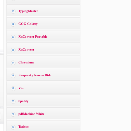
TypingMaster
13
GOG Galaxy
14
XnConvert Portable
15
XnConvert
16
Chromium
17
Kaspersky Rescue Disk
18
Vim
19
Spotify
20
pdfMachine White
21
Todoist
22