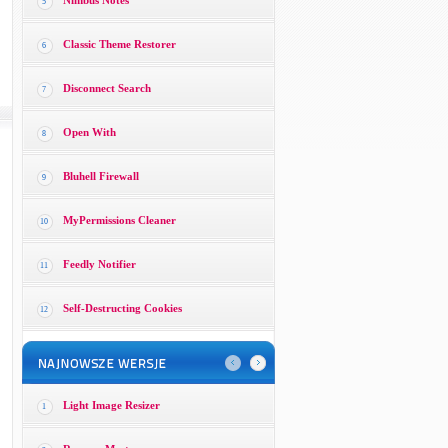
Nimbus Notes
5
Classic Theme Restorer
6
Disconnect Search
7
Open With
8
Bluhell Firewall
9
MyPermissions Cleaner
10
Feedly Notifier
11
Self-Destructing Cookies
12
Light Image Resizer
1