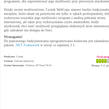
programem, aby zaprezentować jego możliwości przy pierwszym uruchomie
Dzięki swoim możliwościom, Cyotek WebCopy stanowi bardzo funkcjonaln
narzędzie, które okaże się pożyteczne nie tylko w rękach profesjonalisty, kt
wykorzysta wszystkie jego możliwości związane z analizą pobranej strony
internetowej, ale także przy wykorzystaniu czysto amatorskim, kiedy
użytkownik chce mieć możliwość przeglądania ulubionych stron internetow
gdy zabraknie mu dostępu do Sieci.
Wymagania!
Do poprawnego funkcjonowania oprogramowania konieczne jest zainstalow
pakietu
.NET Framework
w wersji co najmniej 3.5.
Producent
:
Cyotek
Oceń pro
Licencja
: Freeware (darmowa)
System Operacyjny
:
Windows XP/Vista/7/8/10
Ocena:
4
(
1
gł