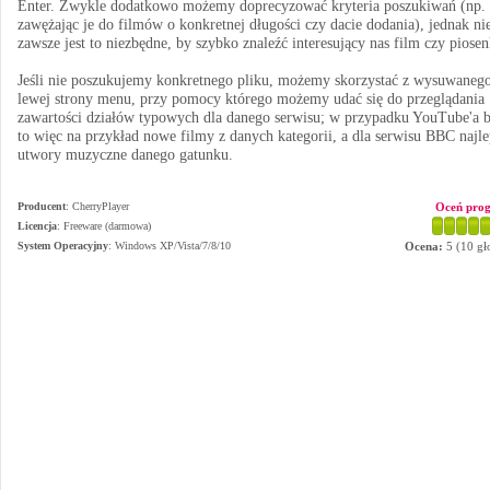
Enter. Zwykle dodatkowo możemy doprecyzować kryteria poszukiwań (np.
zawężając je do filmów o konkretnej długości czy dacie dodania), jednak ni
zawsze jest to niezbędne, by szybko znaleźć interesujący nas film czy piosen
Jeśli nie poszukujemy konkretnego pliku, możemy skorzystać z wysuwanego
lewej strony menu, przy pomocy którego możemy udać się do przeglądania
zawartości działów typowych dla danego serwisu; w przypadku YouTube'a 
to więc na przykład nowe filmy z danych kategorii, a dla serwisu BBC najle
utwory muzyczne danego gatunku.
Producent
:
CherryPlayer
Oceń pro
Licencja
: Freeware (darmowa)
System Operacyjny
:
Windows XP/Vista/7/8/10
Ocena:
5
(
10
gł