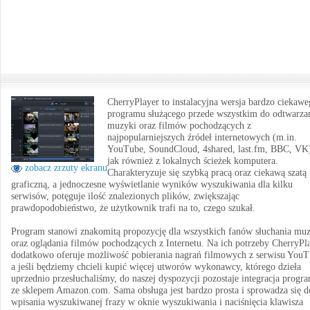
CherryPlayer to instalacyjna wersja bardzo ciekaw
programu służącego przede wszystkim do odtwarza
muzyki oraz filmów pochodzących z
najpopularniejszych źródeł internetowych (m.in.
YouTube, SoundCloud, 4shared, last.fm, BBC, VK
jak również z lokalnych ścieżek komputera.
zobacz zrzuty ekranu
Charakteryzuje się szybką pracą oraz ciekawą szatą
graficzną, a jednoczesne wyświetlanie wyników wyszukiwania dla kilku
serwisów, potęguje ilość znalezionych plików, zwiększając
prawdopodobieństwo, że użytkownik trafi na to, czego szukał.
Program stanowi znakomitą propozycję dla wszystkich fanów słuchania mu
oraz oglądania filmów pochodzących z Internetu. Na ich potrzeby CherryPl
dodatkowo oferuje możliwość pobierania nagrań filmowych z serwisu YouT
a jeśli będziemy chcieli kupić więcej utworów wykonawcy, którego dzieła
uprzednio przesłuchaliśmy, do naszej dyspozycji pozostaje integracja progr
ze sklepem Amazon.com. Sama obsługa jest bardzo prosta i sprowadza się d
wpisania wyszukiwanej frazy w oknie wyszukiwania i naciśnięcia klawisza