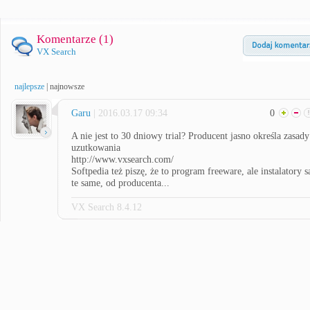
Komentarze (
1
)
VX Search
najlepsze
|
najnowsze
Garu
| 2016.03.17 09:34
0
A nie jest to 30 dniowy trial? Producent jasno określa zasady
uzutkowania
http://www.vxsearch.com/
Softpedia też piszę, że to program freeware, ale instalatory s
te same, od producenta...
VX Search 8.4.12