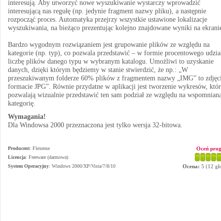
interesują. Aby utworzyć nowe wyszukiwanie wystarczy wprowadzić
interesującą nas regułę (np. jedynie fragment nazwy pliku), a następnie
rozpocząć proces. Automatyka przejrzy wszystkie ustawione lokalizacje
wyszukiwania, na bieżąco prezentując kolejno znajdowane wyniki na ekrani
Bardzo wygodnym rozwiązaniem jest grupowanie plików ze względu na
kategorie (np. typ), co pozwala przedstawić – w formie procentowego udzia
liczbę plików danego typu w wybranym katalogu. Umożliwi to uzyskanie
danych, dzięki którym będziemy w stanie stwierdzić, że np.: „W
przeszukiwanym folderze 60% plików z fragmentem nazwy „IMG” to zdjęc
formacie JPG”. Równie przydatne w aplikacji jest tworzenie wykresów, któ
pozwalają wizualnie przedstawić ten sam podział ze względu na wspomnian
kategorię.
Wymagania!
Dla Windowsa 2000 przeznaczona jest tylko wersja 32-bitowa.
Producent
:
Flexense
Oceń pro
Licencja
: Freeware (darmowa)
System Operacyjny
:
Windows 2000/XP/Vista/7/8/10
Ocena:
5
(
12
gł