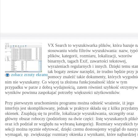
VX Search to wyszukiwarka plików, która bazuje n
stosowaniu wielu filtrów wyszukiwania: nazw, typ
plików, kategorii, rozmiaru, lokalizacji, wzorów
binarnych, tagach Exif, zawartości tekstowej,
wyrażeniach regularnych i innych. Dzięki temu sta
tak bogaty zestaw narzędzi, że trudno będzie przy j
zobacz zrzuty ekranu
pomocy znaleźć takie dokumenty, których wygodni
nim nie wyszukamy. Co więcej ta złożona funkcjonalność idzie w tym
przypadku w parze z dobrą wydajnością, zatem również szybkość otrzymyw
wyników powinna zaspokajać potrzeby większości użytkowników.
Przy pierwszym uruchomieniu programu można odnieść wrażenie, iż jego
interfejs jest skomplikowany, jednak w praktyce składa się z kilku przydatn
okienek. Znajdują się tu profile, lokalizacje wyszukiwania, szczegóły oraz
główny obszar roboczy (podzielony na dwie części: listę wyszukanych plik
oraz ich podział ze względu na wybraną kategorię). Rozmiary wszystkich ty
sekcji można ręcznie edytować, dzięki czemu dostosujemy wygląd do naszy
wymagań, np. zwiększając rozmiary okienka z wynikami, które najbardziej 