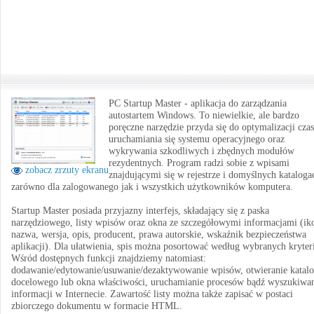
PC Startup Master - aplikacja do zarządzania
autostartem Windows. To niewielkie, ale bardzo
poręczne narzędzie przyda się do optymalizacji cza
uruchamiania się systemu operacyjnego oraz
wykrywania szkodliwych i zbędnych modułów
rezydentnych. Program radzi sobie z wpisami
zobacz zrzuty ekranu
znajdującymi się w rejestrze i domyślnych kataloga
zarówno dla zalogowanego jak i wszystkich użytkowników komputera.
Startup Master posiada przyjazny interfejs, składający się z paska
narzędziowego, listy wpisów oraz okna ze szczegółowymi informacjami (ik
nazwa, wersja, opis, producent, prawa autorskie, wskaźnik bezpieczeństwa
aplikacji). Dla ułatwienia, spis można posortować według wybranych kryter
Wśród dostępnych funkcji znajdziemy natomiast:
dodawanie/edytowanie/usuwanie/dezaktywowanie wpisów, otwieranie katal
docelowego lub okna właściwości, uruchamianie procesów bądź wyszukiwa
informacji w Internecie. Zawartość listy można także zapisać w postaci
zbiorczego dokumentu w formacie HTML.