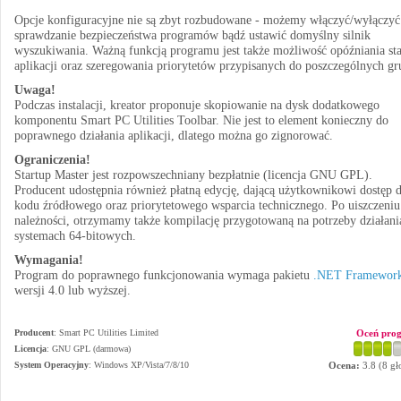
Opcje konfiguracyjne nie są zbyt rozbudowane - możemy włączyć/wyłączyć
sprawdzanie bezpieczeństwa programów bądź ustawić domyślny silnik
wyszukiwania. Ważną funkcją programu jest także możliwość opóźniania sta
aplikacji oraz szeregowania priorytetów przypisanych do poszczególnych gr
Uwaga!
Podczas instalacji, kreator proponuje skopiowanie na dysk dodatkowego
komponentu Smart PC Utilities Toolbar. Nie jest to element konieczny do
poprawnego działania aplikacji, dlatego można go zignorować.
Ograniczenia!
Startup Master jest rozpowszechniany bezpłatnie (licencja GNU GPL).
Producent udostępnia również płatną edycję, dającą użytkownikowi dostęp 
kodu źródłowego oraz priorytetowego wsparcia technicznego. Po uiszczeniu
należności, otrzymamy także kompilację przygotowaną na potrzeby działani
systemach 64-bitowych.
Wymagania!
Program do poprawnego funkcjonowania wymaga pakietu
.NET Framewor
wersji 4.0 lub wyższej.
Producent
:
Smart PC Utilities Limited
Oceń pro
Licencja
: GNU GPL (darmowa)
System Operacyjny
:
Windows XP/Vista/7/8/10
Ocena:
3.8
(
8
gł