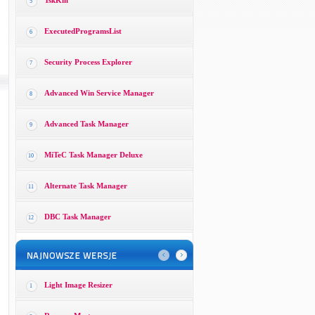
TskKill
5
ExecutedProgramsList
6
Security Process Explorer
7
Advanced Win Service Manager
8
Advanced Task Manager
9
MiTeC Task Manager Deluxe
10
Alternate Task Manager
11
DBC Task Manager
12
Light Image Resizer
1