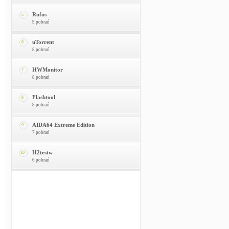
Rufus
5
9 pobrań
uTorrent
6
8 pobrań
HWMonitor
7
8 pobrań
Flashtool
8
8 pobrań
AIDA64 Extreme Edition
9
7 pobrań
H2testw
10
6 pobrań