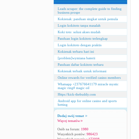
Leads scraper: the complete guide to finding
business prospe
Kokienak: panduan singkat untuk pemula
Login kokitoto tanpa masalah
Koki toto: solusi akses mudah
Panduan login kokitoto terlengkap
Login kokitoto dengan praktis
Kokienak terbaru hari ini
[problem]wymiana baterii
Panduan daftar kokitoto terbaru
Kokienak terbaik untuk informasi
Online rewards for verified casino members
Whatsapp +237676641179 miracle mystic
magic ring# magic oil
Https://kick-thebuddy.com
Android app for online casino and sports
betting
Dodaj swój temat
Więcej tematów
Osób na forum:
1980
Wszystkich postów:
986423