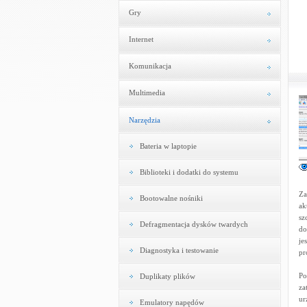
Gry
Internet
Komunikacja
Multimedia
Narzędzia
Bateria w laptopie
Biblioteki i dodatki do systemu
Za
Bootowalne nośniki
ak
sz
Defragmentacja dysków twardych
do
je
Diagnostyka i testowanie
pr
Po
Duplikaty plików
za
ur
Emulatory napędów