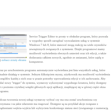
Service Trigger Editor to prosty w obsłudze program, który pozwala
w wygodny sposób zarządzać wyzwalaniem usług w systemie
Windows 7 lub 8, które stanowić mogą reakcję na wiele czynników
zewnętrznych związanych z systemem. Dzięki programowi mamy
możliwość wyświetlenia obecnych ustawień oraz ich edycji, a także
dodawania całkiem nowych, zgodnie ze zmianami, które zajdą w
zobacz zrzuty ekranu
komputerze.
raz po uruchomieniu programu automatycznie wyświetlana jest lista wszystkich usług, które
tualnie działają w systemie. Jednym kliknięciem myszy, użytkownik ma możliwość wyświetlenia
czegółów każdej z nich oraz w prazie potrzeby wprowadzenia edycji w ich zachowaniu. Aby
dać nowy "trigger" do systemu, wystarczy wykorzystać wygodnego kreatora, który dostępny
st z poziomu czytelnej wstążki głównych opcji aplikacji, znajdującej się w górnej części okna
ogramu.
dczas tworzenia nowej usługi wystarczy wybrać czy ma ona zostać uruchomiona czy
trzymana i na jakie zdarzenie ma reagować. Dostępne są na przykład akcje związane z
ządzeniami wejścia-wyjścia lub wykryciem konkretnego statusu sieci (związanego z numeracją