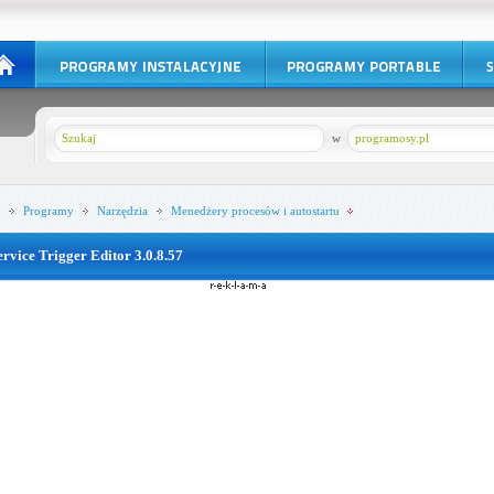
w
programosy.pl
Programy
Narzędzia
Menedżery procesów i autostartu
ervice Trigger Editor 3.0.8.57