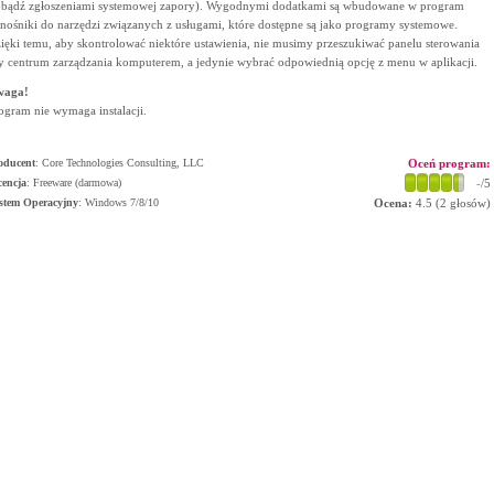
 bądź zgłoszeniami systemowej zapory). Wygodnymi dodatkami są wbudowane w program
nośniki do narzędzi związanych z usługami, które dostępne są jako programy systemowe.
ięki temu, aby skontrolować niektóre ustawienia, nie musimy przeszukiwać panelu sterowania
y centrum zarządzania komputerem, a jedynie wybrać odpowiednią opcję z menu w aplikacji.
waga!
ogram nie wymaga instalacji.
oducent
:
Core Technologies Consulting, LLC
Oceń program:
cencja
: Freeware (darmowa)
-
/5
stem Operacyjny
:
Windows 7/8/10
Ocena:
4.5
(
2
głosów)