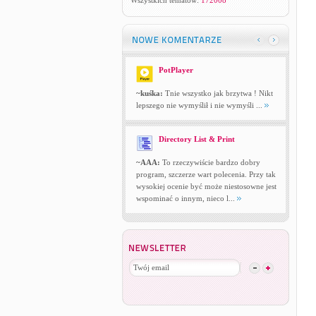
Wszystkich tematów:
172008
PotPlayer
~kuśka:
Tnie wszystko jak brzytwa ! Nikt
lepszego nie wymyślił i nie wymyśli ...
Directory List & Print
~AAA:
To rzeczywiście bardzo dobry
program, szczerze wart polecenia. Przy tak
wysokiej ocenie być może niestosowne jest
wspominać o innym, nieco l...