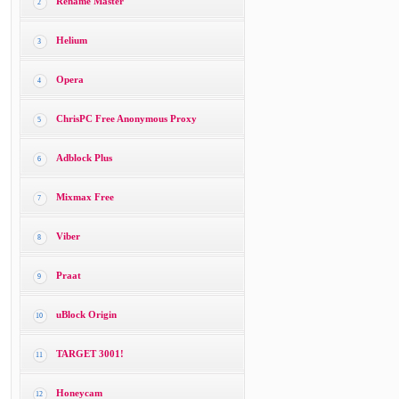
Rename Master
2
Helium
3
Opera
4
ChrisPC Free Anonymous Proxy
5
Adblock Plus
6
Mixmax Free
7
Viber
8
Praat
9
uBlock Origin
10
TARGET 3001!
11
Honeycam
12