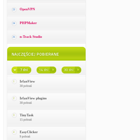
OpenVPN
23
PHPMaker
24
n-Track Studio
25
IrfanView
1
38 pobrań
IrfanView plugins
2
38 pobrań
TinyTask
3
15 pobrań
EasyClicker
4
9 pobrań