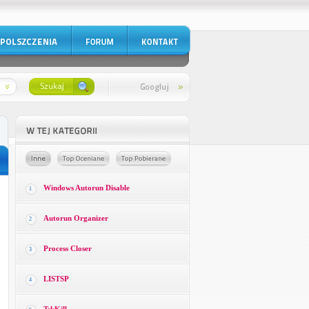
Windows Autorun Disable
1
Autorun Organizer
2
Process Closer
3
LISTSP
4