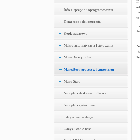
IP
od
Info o sprzęcie i oprogramowaniu
Dz
cz
Kompresja i dekompresja
U
Pr
Kopia zapasowa
Makro automatyzacja i sterowanie
Pr
Li
Menedżery plików
Sy
Menedżery procesów i autostartu
Menu Start
Narzędzia dyskowe i plikowe
Narzędzia systemowe
Odzyskiwanie danych
Odzyskiwanie haseł