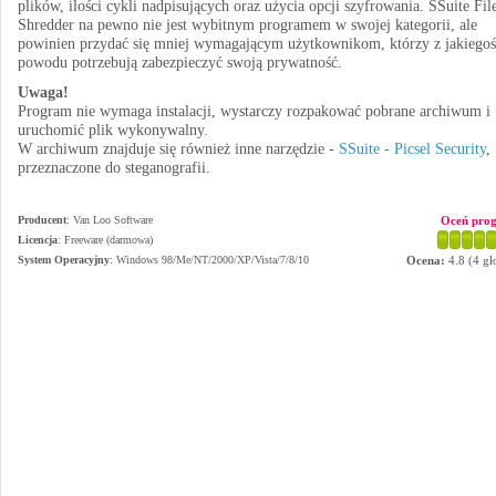
plików, ilości cykli nadpisujących oraz użycia opcji szyfrowania. SSuite Fil
Shredder na pewno nie jest wybitnym programem w swojej kategorii, ale
powinien przydać się mniej wymagającym użytkownikom, którzy z jakiegoś
powodu potrzebują zabezpieczyć swoją prywatność.
Uwaga!
Program nie wymaga instalacji, wystarczy rozpakować pobrane archiwum i
uruchomić plik wykonywalny.
W archiwum znajduje się również inne narzędzie -
SSuite - Picsel Security
,
przeznaczone do steganografii.
Producent
:
Van Loo Software
Oceń pro
Licencja
: Freeware (darmowa)
System Operacyjny
:
Windows 98/Me/NT/2000/XP/Vista/7/8/10
Ocena:
4.8
(
4
gł