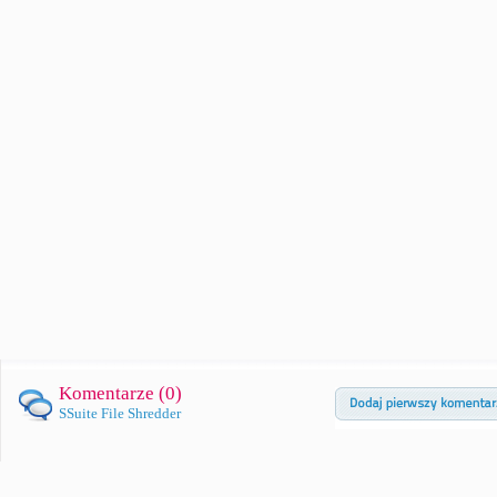
Komentarze (
0
)
SSuite File Shredder