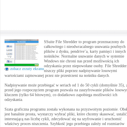
SSuite File Shredder to program przeznaczony do
całkowitego i nieodwracalnego usuwania poufnych
plików z dysku, pendrive’a, karty pamięci i innych
nośników. Normalne usuwanie danych w systemie
Windows nie chroni nas przed możliwością ich
odzyskania przez niepowołane osoby. File Shredder
zobacz zrzuty ekranu
niszczy pliki poprzez nadpisywanie losowymi
wartościami zajmowanej przez nie przestrzeni na nośniku danych.
Nadpisywanie może przebiegać w seriach od 1 do 50 cykli (domyślnie 35), 
przed jego rozpoczęciem program pozwala na zaszyfrowanie plików losow
kluczem (tylko 64 bitowym), co dodatkowo zapobiega możliwości ich
odzyskania.
Szata graficzna programu została wykonana na przyzwoitym poziomie. Obs
jest banalnie prosta, wystarczy wybrać pliki, które chcemy skasować, ustalić
interesującą nas liczbę cykli, zdecydować się na szyfrowanie i uruchomić
właściwy proces niszczenia. Szybkość jego przebiegu zależy od rozmiarów