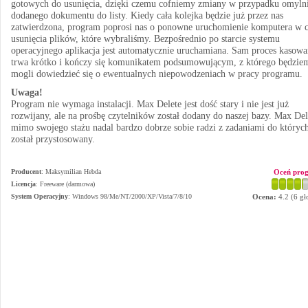
gotowych do usunięcia, dzięki czemu cofniemy zmiany w przypadku omyln
dodanego dokumentu do listy. Kiedy cała kolejka będzie już przez nas
zatwierdzona, program poprosi nas o ponowne uruchomienie komputera w c
usunięcia plików, które wybraliśmy. Bezpośrednio po starcie systemu
operacyjnego aplikacja jest automatycznie uruchamiana. Sam proces kasowa
trwa krótko i kończy się komunikatem podsumowującym, z którego będzie
mogli dowiedzieć się o ewentualnych niepowodzeniach w pracy programu.
Uwaga!
Program nie wymaga instalacji. Max Delete jest dość stary i nie jest już
rozwijany, ale na prośbę czytelników został dodany do naszej bazy. Max Del
mimo swojego stażu nadal bardzo dobrze sobie radzi z zadaniami do któryc
został przystosowany.
Producent
:
Maksymilian Hebda
Oceń pro
Licencja
: Freeware (darmowa)
System Operacyjny
:
Windows 98/Me/NT/2000/XP/Vista/7/8/10
Ocena:
4.2
(
6
gł