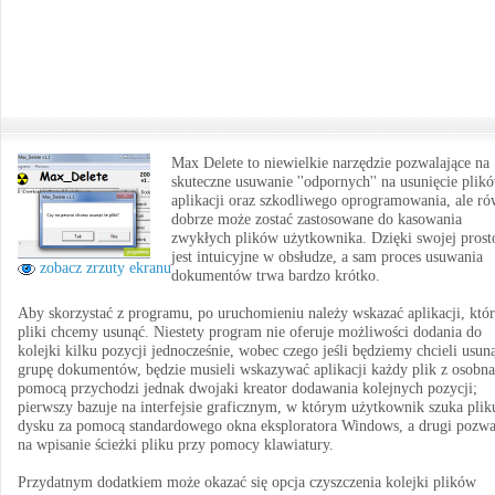
Max Delete to niewielkie narzędzie pozwalające na
skuteczne usuwanie ''odpornych'' na usunięcie plik
aplikacji oraz szkodliwego oprogramowania, ale ró
dobrze może zostać zastosowane do kasowania
zwykłych plików użytkownika. Dzięki swojej prost
jest intuicyjne w obsłudze, a sam proces usuwania
zobacz zrzuty ekranu
dokumentów trwa bardzo krótko.
Aby skorzystać z programu, po uruchomieniu należy wskazać aplikacji, któ
pliki chcemy usunąć. Niestety program nie oferuje możliwości dodania do
kolejki kilku pozycji jednocześnie, wobec czego jeśli będziemy chcieli usun
grupę dokumentów, będzie musieli wskazywać aplikacji każdy plik z osobna
pomocą przychodzi jednak dwojaki kreator dodawania kolejnych pozycji;
pierwszy bazuje na interfejsie graficznym, w którym użytkownik szuka plik
dysku za pomocą standardowego okna eksploratora Windows, a drugi pozwa
na wpisanie ścieżki pliku przy pomocy klawiatury.
Przydatnym dodatkiem może okazać się opcja czyszczenia kolejki plików