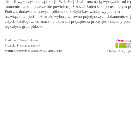
historii wykorzystania aplikacji. W każdej chwili można ją wyczyścić; od te
momentu na komputerze nie powinien już zostać żaden ślad po usuniętym pl
Podczas dodawania nowych plików do kolejki kasowania, wygodnym
rozwiązaniem jest możliwość wyboru zarówno pojedynczych dokumentów, j
całych katalogów, co znacznie ułatwia i przyśpiesza pracę, jeśli chcemy poz
się całych grup plików.
Producent
:
Weeny Software
Oceń pro
Licencja
: Freeware (darmowa)
System Operacyjny
:
Windows XP/Vista/7/8/10
Ocena:
3.3
(
3
gł