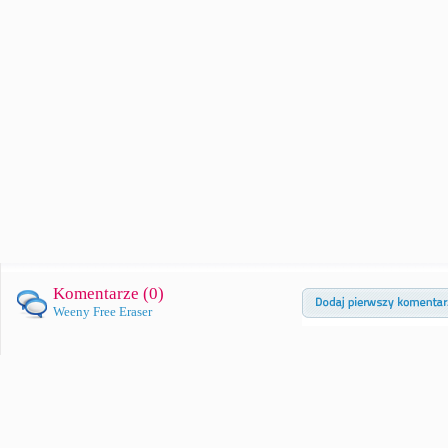
Komentarze (
0
)
Weeny Free Eraser