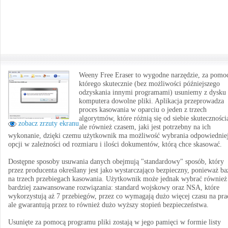
Weeny Free Eraser to wygodne narzędzie, za pomo
którego skutecznie (bez możliwości późniejszego
odzyskania innymi programami) usuniemy z dysku
komputera dowolne pliki. Aplikacja przeprowadza
proces kasowania w oparciu o jeden z trzech
algorytmów, które różnią się od siebie skuteczności
zobacz zrzuty ekranu
ale również czasem, jaki jest potrzebny na ich
wykonanie, dzięki czemu użytkownik ma możliwość wybrania odpowiednie
opcji w zależności od rozmiaru i ilości dokumentów, którą chce skasować.
Dostępne sposoby usuwania danych obejmują "standardowy" sposób, który
przez producenta określany jest jako wystarczająco bezpieczny, ponieważ ba
na trzech przebiegach kasowania. Użytkownik może jednak wybrać równie
bardziej zaawansowane rozwiązania: standard wojskowy oraz NSA, które
wykorzystują aż 7 przebiegów, przez co wymagają dużo więcej czasu na pra
ale gwarantują przez to również dużo wyższy stopień bezpieczeństwa.
Usunięte za pomocą programu pliki zostają w jego pamięci w formie listy