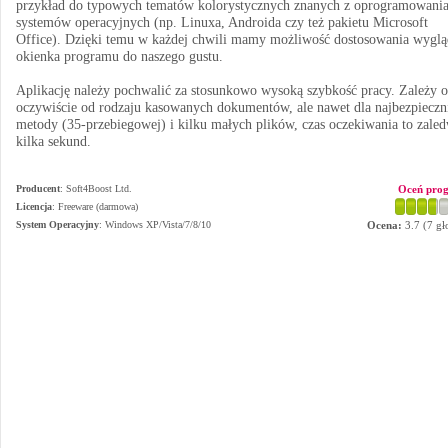
przykład do typowych tematów kolorystycznych znanych z oprogramowania
systemów operacyjnych (np. Linuxa, Androida czy też pakietu Microsoft
Office). Dzięki temu w każdej chwili mamy możliwość dostosowania wygl
okienka programu do naszego gustu.
Aplikację należy pochwalić za stosunkowo wysoką szybkość pracy. Zależy 
oczywiście od rodzaju kasowanych dokumentów, ale nawet dla najbezpieczn
metody (35-przebiegowej) i kilku małych plików, czas oczekiwania to zale
kilka sekund.
Producent
:
Soft4Boost Ltd.
Oceń pro
Licencja
: Freeware (darmowa)
System Operacyjny
:
Windows XP/Vista/7/8/10
Ocena:
3.7
(
7
gł