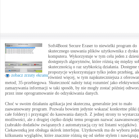
Soft4Boost Secure Eraser to niewielki program do
skutecznego usuwania plików użytkownika z dysku
komputera. Wykorzystuje w tym celu jeden z dziesi
dostępnych algorytmów, które różnią się między so
skutecznością o raz szybkością działania. Dostępne 
propozycje wykorzystujące tylko jeden przebieg, al
zobacz zrzuty ekranu
również więcej, w tym najskuteczniejsza z oferowa
metod; 35-przebiegowa. Skuteczność należy tutaj rozumieć jako efektywnoś
zamazywania informacji w taki sposób, by nie mogły zostać później odtwor
przez inne oprogramowanie do odzyskiwania danych.
Choć w swoim działaniu aplikacja jest skuteczna, generalnie jest to mało
zaawansowany program. Pozwala bowiem jedynie wskazać konkretne pliki 
całe foldery) i przystąpić do kasowania danych. Z jednej strony to wystarcz
możliwości, ale z drugiej ciężko dzięki temu program nazwać zaawansowa
(zabrakło dodatków związanych z automatyzacją czy też listami wyjątków).
Ciekawostką jest obsługa skórek interfejsu. Użytkownik ma do wyboru jede
kilkunastu wyglądów, które znacznie różnią się od siebie stylem i nawiązują