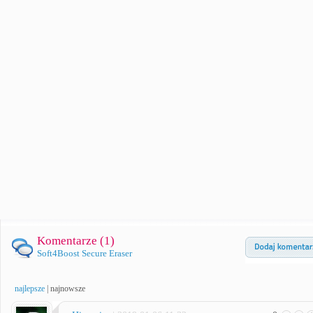
Komentarze (
1
)
Soft4Boost Secure Eraser
najlepsze
|
najnowsze