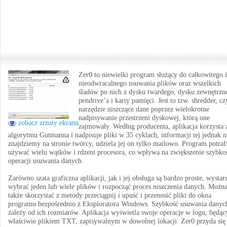
Zer0 to niewielki program służący do całkowitego i
nieodwracalnego usuwania plików oraz wszelkich
śladów po nich z dysku twardego, dysku zewnętrzn
pendrive’a i karty pamięci. Jest to tzw. shredder, cz
narzędzie niszczące dane poprzez wielokrotne
nadpisywanie przestrzeni dyskowej, którą one
zobacz zrzuty ekranu
zajmowały. Według producenta, aplikacja korzysta 
algorytmu Gutmanna i nadpisuje pliki w 35 cyklach, informacji tej jednak n
znajdziemy na stronie twórcy, udziela jej on tylko mailowo. Program potraf
używać wielu wątków i rdzeni procesora, co wpływa na zwiększenie szybko
operacji usuwania danych.
Zarówno szata graficzna aplikacji, jak i jej obsługa są bardzo proste, wystar
wybrać jeden lub wiele plików i rozpocząć proces niszczenia danych. Możn
także skorzystać z metody przeciągnij i upuść i przenosić pliki do okna
programu bezpośrednio z Eksploratora Windows. Szybkość usuwania danyc
zależy od ich rozmiarów. Aplikacja wyświetla swoje operacje w logu, będą
właściwie plikiem TXT, zapisywalnym w dowolnej lokacji. Zer0 przyda się