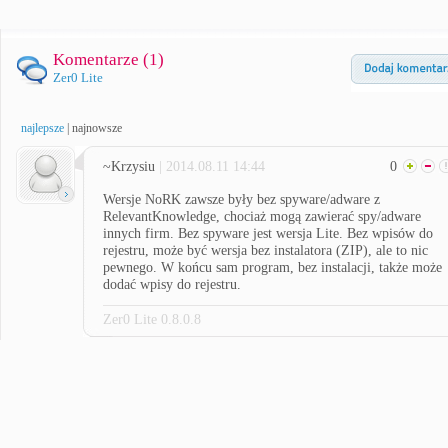
Komentarze (
1
)
Zer0 Lite
najlepsze
|
najnowsze
~Krzysiu
| 2014.08.11 14:44
0
Wersje NoRK zawsze były bez spyware/adware z
RelevantKnowledge, chociaż mogą zawierać spy/adware
innych firm. Bez spyware jest wersja Lite. Bez wpisów do
rejestru, może być wersja bez instalatora (ZIP), ale to nic
pewnego. W końcu sam program, bez instalacji, także może
dodać wpisy do rejestru.
Zer0 Lite 0.8.0.8