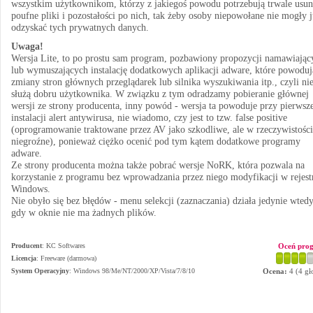
wszystkim użytkownikom, którzy z jakiegoś powodu potrzebują trwale usun
poufne pliki i pozostałości po nich, tak żeby osoby niepowołane nie mogły 
odzyskać tych prywatnych danych.
Uwaga!
Wersja Lite, to po prostu sam program, pozbawiony propozycji namawiając
lub wymuszających instalację dodatkowych aplikacji adware, które powoduj
zmiany stron głównych przeglądarek lub silnika wyszukiwania itp., czyli ni
służą dobru użytkownika. W związku z tym odradzamy pobieranie głównej
wersji ze strony producenta, inny powód - wersja ta powoduje przy pierwsz
instalacji alert antywirusa, nie wiadomo, czy jest to tzw. false positive
(oprogramowanie traktowane przez AV jako szkodliwe, ale w rzeczywistości
niegroźne), ponieważ ciężko ocenić pod tym kątem dodatkowe programy
adware.
Ze strony producenta można także pobrać wersje NoRK, która pozwala na
korzystanie z programu bez wprowadzania przez niego modyfikacji w rejest
Windows.
Nie obyło się bez błędów - menu selekcji (zaznaczania) działa jedynie wtedy
gdy w oknie nie ma żadnych plików.
Producent
:
KC Softwares
Oceń pro
Licencja
: Freeware (darmowa)
System Operacyjny
:
Windows 98/Me/NT/2000/XP/Vista/7/8/10
Ocena:
4
(
4
gł