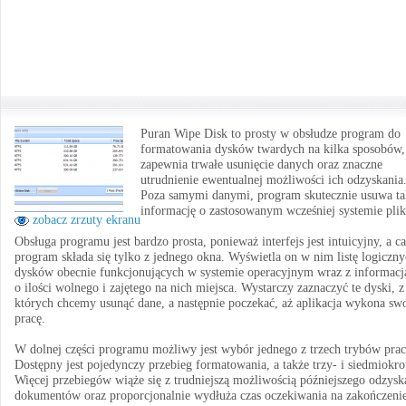
Puran Wipe Disk to prosty w obsłudze program do
formatowania dysków twardych na kilka sposobów,
zapewnia trwałe usunięcie danych oraz znaczne
utrudnienie ewentualnej możliwości ich odzyskania
Poza samymi danymi, program skutecznie usuwa ta
informację o zastosowanym wcześniej systemie pli
zobacz zrzuty ekranu
Obsługa programu jest bardzo prosta, ponieważ interfejs jest intuicyjny, a ca
program składa się tylko z jednego okna. Wyświetla on w nim listę logiczn
dysków obecnie funkcjonujących w systemie operacyjnym wraz z informac
o ilości wolnego i zajętego na nich miejsca. Wystarczy zaznaczyć te dyski, z
których chcemy usunąć dane, a następnie poczekać, aż aplikacja wykona sw
pracę.
W dolnej części programu możliwy jest wybór jednego z trzech trybów prac
Dostępny jest pojedynczy przebieg formatowania, a także trzy- i siedmiokro
Więcej przebiegów wiąże się z trudniejszą możliwością późniejszego odzysk
dokumentów oraz proporcjonalnie wydłuża czas oczekiwania na zakończeni