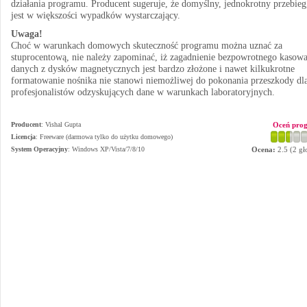
działania programu. Producent sugeruje, że domyślny, jednokrotny przebieg
jest w większości wypadków wystarczający.
Uwaga!
Choć w warunkach domowych skuteczność programu można uznać za
stuprocentową, nie należy zapominać, iż zagadnienie bezpowrotnego kasowa
danych z dysków magnetycznych jest bardzo złożone i nawet kilkukrotne
formatowanie nośnika nie stanowi niemożliwej do pokonania przeszkody dl
profesjonalistów odzyskujących dane w warunkach laboratoryjnych.
Producent
:
Vishal Gupta
Oceń pro
Licencja
: Freeware (darmowa tylko do użytku domowego)
System Operacyjny
:
Windows XP/Vista/7/8/10
Ocena:
2.5
(
2
gł