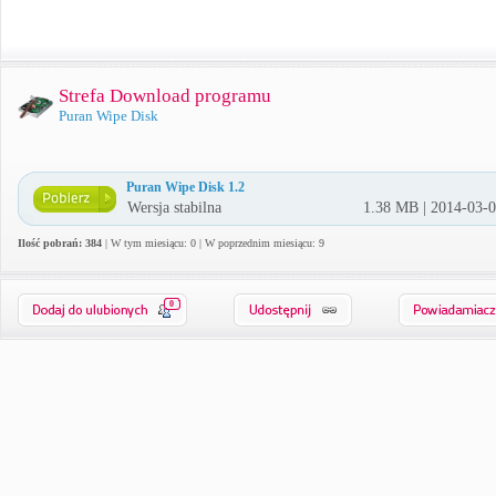
Strefa Download programu
Puran Wipe Disk
Puran Wipe Disk 1.2
Wersja stabilna
1.38 MB | 2014-03-
Ilość pobrań: 384
| W tym miesiącu: 0 | W poprzednim miesiącu: 9
0