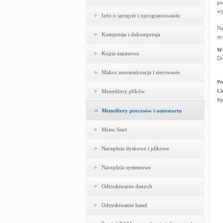
po
wy
Info o sprzęcie i oprogramowaniu
Na
Kompresja i dekompresja
sy
W
Kopia zapasowa
Do
Makro automatyzacja i sterowanie
Pr
Menedżery plików
Li
Sy
Menedżery procesów i autostartu
Menu Start
Narzędzia dyskowe i plikowe
Narzędzia systemowe
Odzyskiwanie danych
Odzyskiwanie haseł