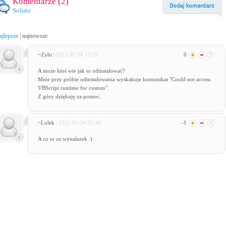
Komentarze (
2
)
Soluto
ajlepsze
|
najnowsze
~Zybi
| 2011.05.06 19:52
0
A może ktoś wie jak to odinstalować?
Mnie przy próbie odinstalowania wyskakuje komunikat "Could not access
VBScript runtime for custom".
Z góry dziękuję za pomoc.
~Lolek
| 2011.03.24 22:48
-1
A co to za wynalazek :)