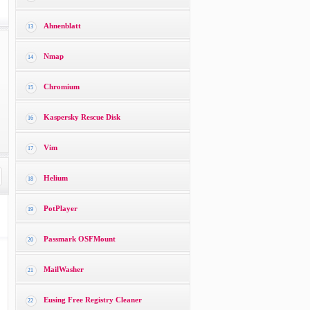
Ahnenblatt
13
Nmap
14
Chromium
15
Kaspersky Rescue Disk
16
Vim
17
Helium
18
PotPlayer
19
Passmark OSFMount
20
MailWasher
21
Eusing Free Registry Cleaner
22