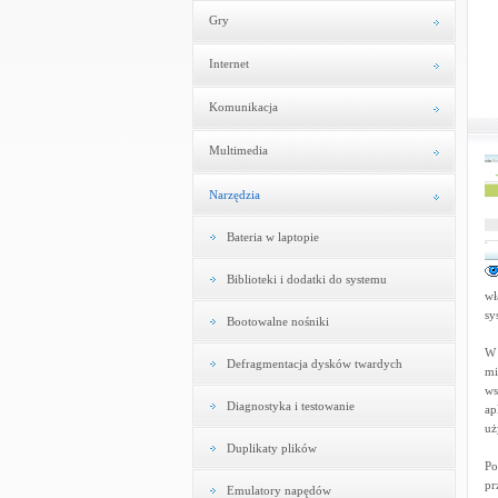
Gry
Internet
Komunikacja
Multimedia
Narzędzia
Bateria w laptopie
Biblioteki i dodatki do systemu
wł
sy
Bootowalne nośniki
W 
Defragmentacja dysków twardych
mi
ws
Diagnostyka i testowanie
ap
uż
Duplikaty plików
Po
pr
Emulatory napędów