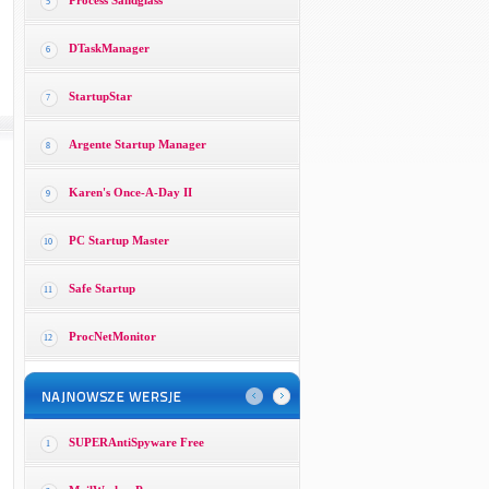
Process Sandglass
5
DTaskManager
6
StartupStar
7
Argente Startup Manager
8
Karen's Once-A-Day II
9
PC Startup Master
10
Safe Startup
11
ProcNetMonitor
12
SUPERAntiSpyware Free
1