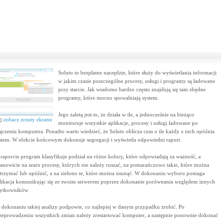
Soluto to bezpłatne narzędzie, które służy do wyświetlania informacji
w jakim czasie poszczególne procesy, usługi i programy są ładowane
przy starcie. Jak wiadomo bardzo często znajdują się tam zbędne
programy, które mocno spowalniają system.
Jego zaletą jest to, że działa w tle, a jednocześnie na bieżąco
zobacz zrzuty ekranu
monitoruje wszystkie aplikacje, procesy i usługi ładowane po
ączeniu komputera. Ponadto warto wiedzieć, że Soluto oblicza czas o ile każdy z nich opóźnia
stem. W efekcie końcowym dokonuje segregacji i wyświetla odpowiedni raport.
raporcie program klasyfikuje podział na różne kolory, które odpowiadają za ważność, a
anowicie na szaro procesy, których nie należy ruszać, na pomarańczowo takie, które można
trzymać lub opóźnić, a na zielono te, które można usunąć. W dokonaniu wyboru pomaga
likacja komunikując się ze swoim serwerem poprzez dokonanie porównania względem innych
ytkowników.
 dokonaniu takiej analizy podpowie, co najlepiej w danym przypadku zrobić. Po
zeprowadzeniu wszystkich zmian należy zrestartować komputer, a następnie ponownie dokonać