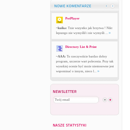
PotPlayer
~kuśka:
Tnie wszystko jak brzytwa ! Nikt
lepszego nie wymyślił i nie wymyśli ...
Directory List & Print
~AAA:
To rzeczywiście bardzo dobry
program, szczerze wart polecenia. Przy tak
wysokiej ocenie być może niestosowne jest
wspominać o innym, nieco l...