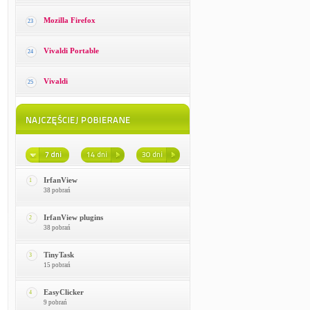
Mozilla Firefox
23
Vivaldi Portable
24
Vivaldi
25
IrfanView
1
38 pobrań
IrfanView plugins
2
38 pobrań
TinyTask
3
15 pobrań
EasyClicker
4
9 pobrań