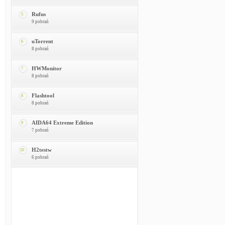
Rufus
5
9 pobrań
uTorrent
6
8 pobrań
HWMonitor
7
8 pobrań
Flashtool
8
8 pobrań
AIDA64 Extreme Edition
9
7 pobrań
H2testw
10
6 pobrań