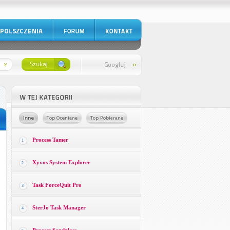
Process Tamer
1
Xyvos System Explorer
2
Task ForceQuit Pro
3
SterJo Task Manager
4