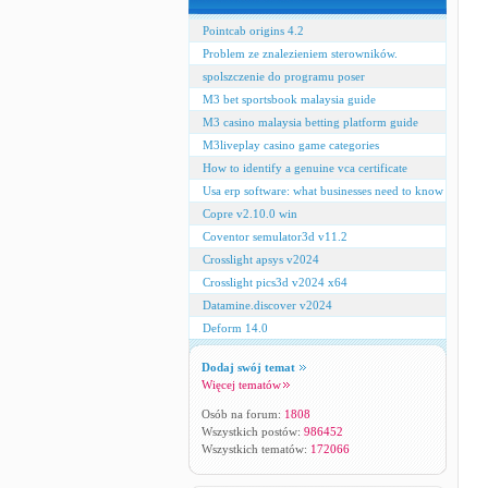
Pointcab origins 4.2
Problem ze znalezieniem sterowników.
spolszczenie do programu poser
M3 bet sportsbook malaysia guide
M3 casino malaysia betting platform guide
M3liveplay casino game categories
How to identify a genuine vca certificate
Usa erp software: what businesses need to know
Copre v2.10.0 win
Coventor semulator3d v11.2
Crosslight apsys v2024
Crosslight pics3d v2024 x64
Datamine.discover v2024
Deform 14.0
Dodaj swój temat
Więcej tematów
Osób na forum:
1808
Wszystkich postów:
986452
Wszystkich tematów:
172066