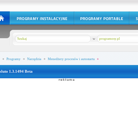
w
programosy.pl
Programy
Narzędzia
Menedżery procesów i autostartu
oluto 1.3.1494 Beta