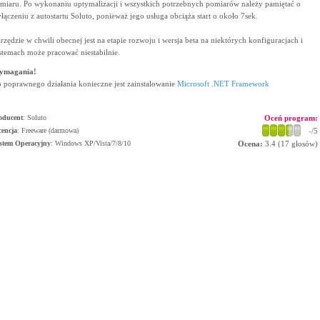
miaru. Po wykonaniu optymalizacji i wszystkich potrzebnych pomiarów należy pamiętać o
łączeniu z autostartu Soluto, ponieważ jego usługa obciąża start o około 7sek.
rzędzie w chwili obecnej jest na etapie rozwoju i wersja beta na niektórych konfiguracjach i
stemach może pracować niestabilnie.
ymagania!
 poprawnego działania konieczne jest zainstalowanie
Microsoft .NET Framework
oducent
:
Soluto
Oceń program:
cencja
: Freeware (darmowa)
-
/5
stem Operacyjny
:
Windows XP/Vista/7/8/10
Ocena:
3.4
(
17
głosów)