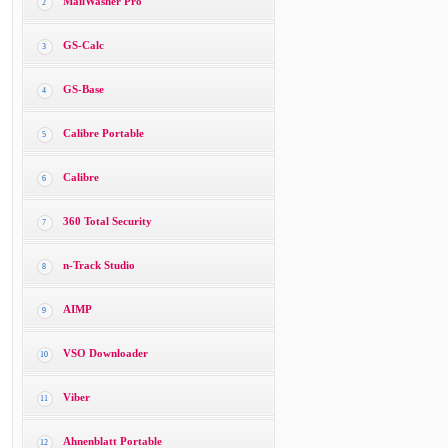
MailWasher Pro
2
GS-Calc
3
GS-Base
4
Calibre Portable
5
Calibre
6
360 Total Security
7
n-Track Studio
8
AIMP
9
VSO Downloader
10
Viber
11
Ahnenblatt Portable
12