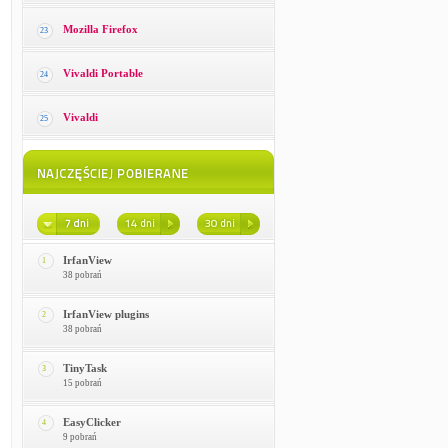
Mozilla Firefox
23
Vivaldi Portable
24
Vivaldi
25
IrfanView
1
38 pobrań
IrfanView plugins
2
38 pobrań
TinyTask
3
15 pobrań
EasyClicker
4
9 pobrań