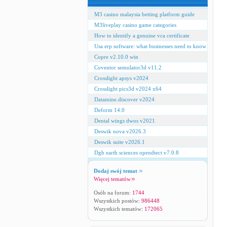
M3 casino malaysia betting platform guide
M3liveplay casino game categories
How to identify a genuine vca certificate
Usa erp software: what businesses need to know
Copre v2.10.0 win
Coventor semulator3d v11.2
Crosslight apsys v2024
Crosslight pics3d v2024 x64
Datamine.discover v2024
Deform 14.0
Dental wings dwos v2021
Deswik nova v2026.3
Deswik suite v2026.1
Dgb earth sciences opendtect v7.0.8
Dodaj swój temat
Więcej tematów
Osób na forum:
1744
Wszystkich postów:
986448
Wszystkich tematów:
172065