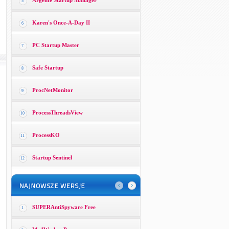
Argente Startup Manager
5
Karen's Once-A-Day II
6
PC Startup Master
7
Safe Startup
8
ProcNetMonitor
9
ProcessThreadsView
10
ProcessKO
11
Startup Sentinel
12
SUPERAntiSpyware Free
1