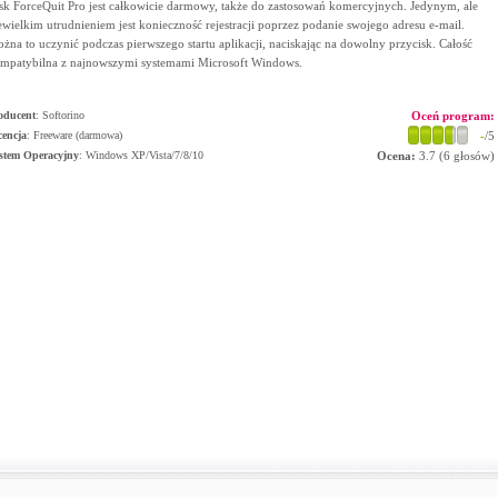
sk ForceQuit Pro jest całkowicie darmowy, także do zastosowań komercyjnych. Jedynym, ale
ewielkim utrudnieniem jest konieczność rejestracji poprzez podanie swojego adresu e-mail.
żna to uczynić podczas pierwszego startu aplikacji, naciskając na dowolny przycisk. Całość
mpatybilna z najnowszymi systemami Microsoft Windows.
oducent
:
Softorino
Oceń program:
cencja
: Freeware (darmowa)
-
/5
stem Operacyjny
:
Windows XP/Vista/7/8/10
Ocena:
3.7
(
6
głosów)