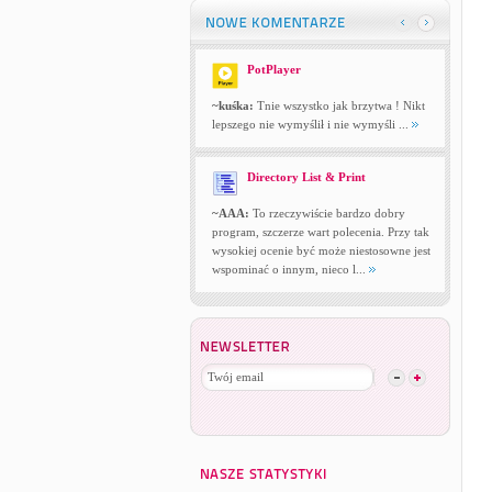
PotPlayer
~kuśka:
Tnie wszystko jak brzytwa ! Nikt
lepszego nie wymyślił i nie wymyśli ...
Directory List & Print
~AAA:
To rzeczywiście bardzo dobry
program, szczerze wart polecenia. Przy tak
wysokiej ocenie być może niestosowne jest
wspominać o innym, nieco l...