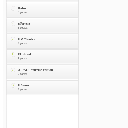
Rufus
5
9 pobrań
uTorrent
6
8 pobrań
HWMonitor
7
8 pobrań
Flashtool
8
8 pobrań
AIDA64 Extreme Edition
9
7 pobrań
H2testw
10
6 pobrań