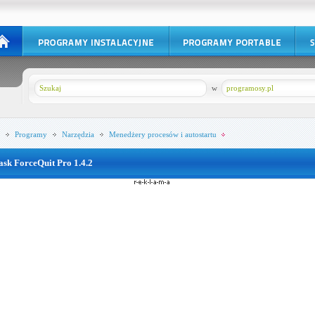
w
programosy.pl
Programy
Narzędzia
Menedżery procesów i autostartu
ask ForceQuit Pro 1.4.2