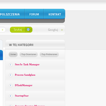
SterJo Task Manager
1
Process Sandglass
2
DTaskManager
3
StartupStar
4