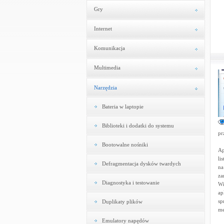
Gry
Internet
Komunikacja
Multimedia
Narzędzia
Bateria w laptopie
Biblioteki i dodatki do systemu
pr
Bootowalne nośniki
Ap
li
Defragmentacja dysków twardych
na
za
Diagnostyka i testowanie
Wi
ap
sp
Duplikaty plików
me
Emulatory napędów