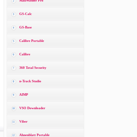
MailWasher Pro
2
GS-Calc
3
GS-Base
4
Calibre Portable
5
Calibre
6
360 Total Security
7
n-Track Studio
8
AIMP
9
VSO Downloader
10
Viber
11
Ahnenblatt Portable
12