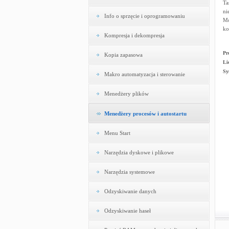
Ta
ni
Info o sprzęcie i oprogramowaniu
Mo
ko
Kompresja i dekompresja
Pr
Kopia zapasowa
Li
Sy
Makro automatyzacja i sterowanie
Menedżery plików
Menedżery procesów i autostartu
Menu Start
Narzędzia dyskowe i plikowe
Narzędzia systemowe
Odzyskiwanie danych
Odzyskiwanie haseł