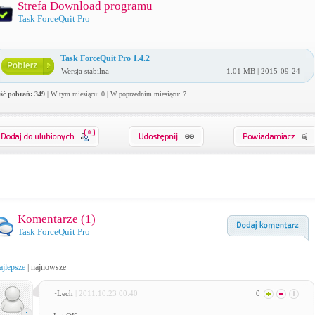
Strefa Download programu
Task ForceQuit Pro
Task ForceQuit Pro 1.4.2
Wersja stabilna
1.01 MB | 2015-09-24
ość pobrań: 349
| W tym miesiącu: 0 | W poprzednim miesiącu: 7
0
Komentarze (
1
)
Task ForceQuit Pro
ajlepsze
|
najnowsze
~Lech
| 2011.10.23 00:40
0