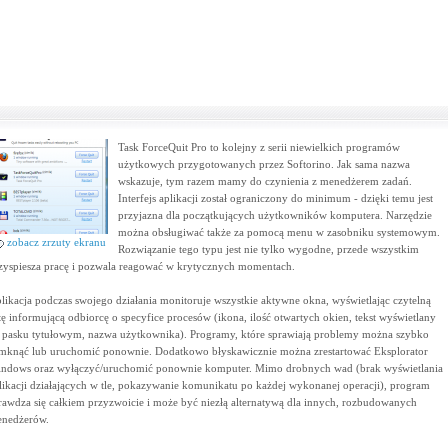
Task ForceQuit Pro to kolejny z serii niewielkich programów
użytkowych przygotowanych przez Softorino. Jak sama nazwa
wskazuje, tym razem mamy do czynienia z menedżerem zadań.
Interfejs aplikacji został ograniczony do minimum - dzięki temu jest
przyjazna dla początkujących użytkowników komputera. Narzędzie
można obsługiwać także za pomocą menu w zasobniku systemowym.
zobacz zrzuty ekranu
Rozwiązanie tego typu jest nie tylko wygodne, przede wszystkim
zyspiesza pracę i pozwala reagować w krytycznych momentach.
likacja podczas swojego działania monitoruje wszystkie aktywne okna, wyświetlając czytelną
stę informującą odbiorcę o specyfice procesów (ikona, ilość otwartych okien, tekst wyświetlany
 pasku tytułowym, nazwa użytkownika). Programy, które sprawiają problemy można szybko
mknąć lub uruchomić ponownie. Dodatkowo błyskawicznie można zrestartować Eksplorator
ndows oraz wyłączyć/uruchomić ponownie komputer. Mimo drobnych wad (brak wyświetlania
likacji działających w tle, pokazywanie komunikatu po każdej wykonanej operacji), program
rawdza się całkiem przyzwoicie i może być niezłą alternatywą dla innych, rozbudowanych
nedżerów.