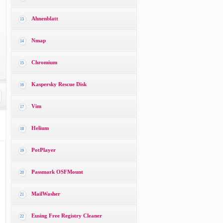
Ahnenblatt
13
Nmap
14
Chromium
15
Kaspersky Rescue Disk
16
Vim
17
Helium
18
PotPlayer
19
Passmark OSFMount
20
MailWasher
21
Eusing Free Registry Cleaner
22