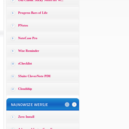
Old Classic Sticky Notes for W...
5
Progress Bars of Life
6
PNotes
7
NoteCase Pro
8
Wise Reminder
9
sChecklist
10
SSuite CleverNote PIM
11
Cloudship
12
Zero Install
1