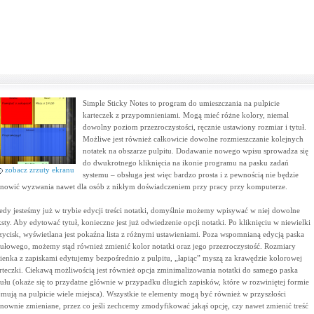
Simple Sticky Notes to program do umieszczania na pulpicie
karteczek z przypomnieniami. Mogą mieć różne kolory, niemal
dowolny poziom przezroczystości, ręcznie ustawiony rozmiar i tytuł.
Możliwe jest również całkowicie dowolne rozmieszczanie kolejnych
notatek na obszarze pulpitu. Dodawanie nowego wpisu sprowadza się
do dwukrotnego kliknięcia na ikonie programu na pasku zadań
zobacz zrzuty ekranu
systemu – obsługa jest więc bardzo prosta i z pewnością nie będzie
anowić wyzwania nawet dla osób z nikłym doświadczeniem przy pracy przy komputerze.
edy jesteśmy już w trybie edycji treści notatki, domyślnie możemy wpisywać w niej dowolne
ksty. Aby edytować tytuł, konieczne jest już odwiedzenie opcji notatki. Po kliknięciu w niewielki
zycisk, wyświetlana jest pokaźna lista z różnymi ustawieniami. Poza wspomnianą edycją paska
tułowego, możemy stąd również zmienić kolor notatki oraz jego przezroczystość. Rozmiary
ienka z zapiskami edytujemy bezpośrednio z pulpitu, „łapiąc” myszą za krawędzie kolorowej
rteczki. Ciekawą możliwością jest również opcja zminimalizowania notatki do samego paska
tułu (okaże się to przydatne głównie w przypadku długich zapisków, które w rozwiniętej formie
jmują na pulpicie wiele miejsca). Wszystkie te elementy mogą być również w przyszłości
nownie zmieniane, przez co jeśli zechcemy zmodyfikować jakąś opcję, czy nawet zmienić treść