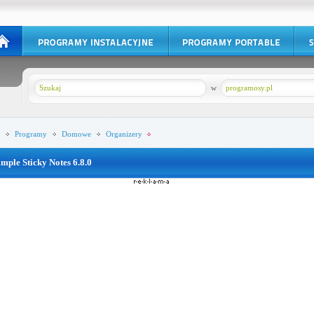
w
programosy.pl
Programy
Domowe
Organizery
imple Sticky Notes 6.8.0