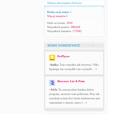
Плюсы автосервиса ford pro
Dodaj swój temat
Więcej tematów
Osób na forum:
1834
Wszystkich postów:
986428
Wszystkich tematów:
172042
PotPlayer
~kuśka:
Tnie wszystko jak brzytwa ! Nikt
lepszego nie wymyślił i nie wymyśli ...
Directory List & Print
~AAA:
To rzeczywiście bardzo dobry
program, szczerze wart polecenia. Przy tak
wysokiej ocenie być może niestosowne jest
wspominać o innym, nieco l...