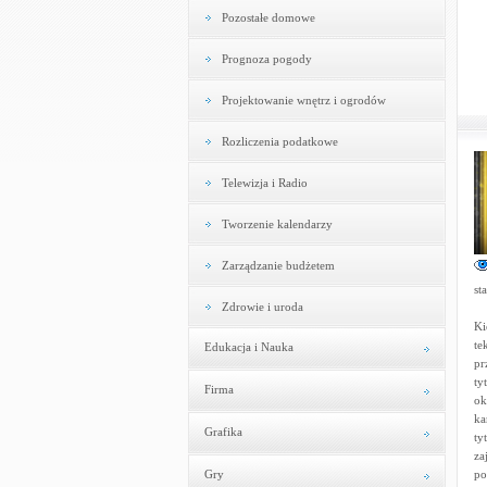
Pozostałe domowe
Prognoza pogody
Projektowanie wnętrz i ogrodów
Rozliczenia podatkowe
Telewizja i Radio
Tworzenie kalendarzy
Zarządzanie budżetem
st
Zdrowie i uroda
Ki
te
Edukacja i Nauka
pr
ty
Firma
ok
ka
Grafika
ty
za
Gry
po