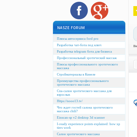
Плюсы автосервиса ford pro
Разработка чат-бота под ключ
Il
Разработка telegram бота для бизнеса
Профессиональный эротический массаж
Плюсы профессионального эротического
массажа
Стройматериалы в Кинеле
Преимущества профессионального
эротического массажа
Спа-салон эротического массажа для
взрослых
Https://nooo13.tv/
Что ждет гостей салона эротического
массажа chili?
Einscan-sp v2 desktop 3d scanner
I-ready experience points explained: how xp
tiers work
Салон эротического массажа