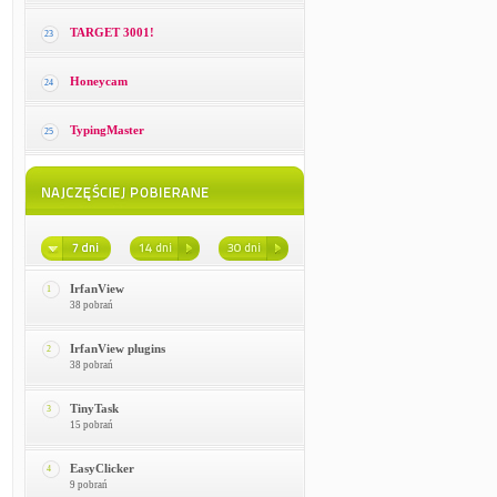
TARGET 3001!
23
Honeycam
24
TypingMaster
25
IrfanView
1
38 pobrań
IrfanView plugins
2
38 pobrań
TinyTask
3
15 pobrań
EasyClicker
4
9 pobrań