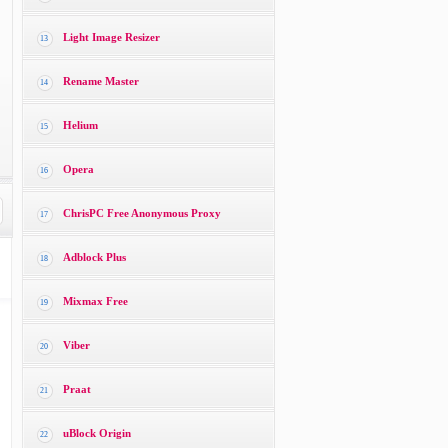
Light Image Resizer
13
Rename Master
14
Helium
15
Opera
16
ChrisPC Free Anonymous Proxy
17
Adblock Plus
18
Mixmax Free
19
Viber
20
Praat
21
uBlock Origin
22