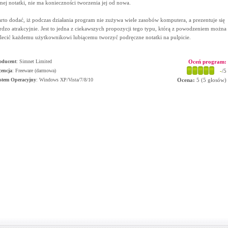
mej notatki, nie ma konieczności tworzenia jej od nowa.
rto dodać, iż podczas działania program nie zużywa wiele zasobów komputera, a prezentuje się
rdzo atrakcyjnie. Jest to jedna z ciekawszych propozycji tego typu, którą z powodzeniem można
lecić każdemu użytkownikowi lubiącemu tworzyć podręczne notatki na pulpicie.
oducent
:
Simnet Limited
Oceń program:
cencja
: Freeware (darmowa)
-
/5
stem Operacyjny
:
Windows XP/Vista/7/8/10
Ocena:
5
(
5
głosów)