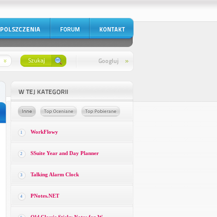
WorkFlowy
1
SSuite Year and Day Planner
2
Talking Alarm Clock
3
PNotes.NET
4