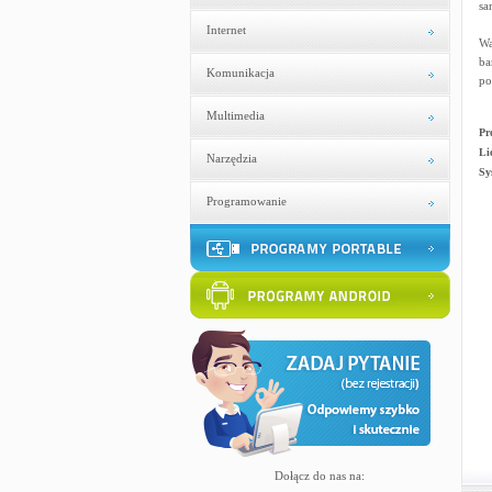
sa
Internet
Wa
ba
Komunikacja
po
Multimedia
Pr
Li
Narzędzia
Sy
Programowanie
Dołącz do nas na: