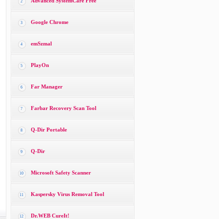
Advanced SystemCare Free
2
Google Chrome
3
emSzmal
4
PlayOn
5
Far Manager
6
Farbar Recovery Scan Tool
7
Q-Dir Portable
8
Q-Dir
9
Microsoft Safety Scanner
10
Kaspersky Virus Removal Tool
11
Dr.WEB CureIt!
12