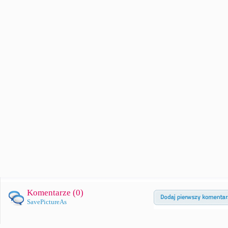
Komentarze (
0
)
SavePictureAs