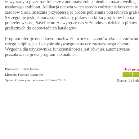
w wybranym przez nas folderze z automatycznie zmienioną nazwą według
ustalonego szablonu. Aplikacja ułatwia w ten sposób codziennie korzystanie
zasobów Sieci, znacznie przyśpieszając proces pobierania potrzebnych grafi
Szczególnie jeśli jednocześnie szukamy plików do kilku projektów lub na
potrzeby własne, SavePictureAs wyręczy nas w żmudnym dzieleniu plików
graficznych do odpowiednich katalogów.
Program oferuje dodatkowo możliwość tworzenia zrzutów ekranu, zarówno
całego pulpitu, jak i jedynie aktywnego okna czy zaznaczonego obszaru.
Wygodną dla użytkownika funkcjonalnością jest również automatyczne
poszukiwanie przez program uaktualnień.
Producent
:
Robert Jackson
Oceń pro
Licencja
: Freeware (darmowa)
System Operacyjny
:
Windows XP/Vista/7/8/10
Ocena:
5
(
1
gł