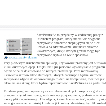
SavePictureAs to przydatny w codziennej pracy z
Internetem program, który umożliwia wygodne
zapisywanie obrazków znajdujących się w Sieci.
Pozwala na zdefiniowanie kilkunastu skrótów
klawiszowych, dzięki którym grafiki mogą być
zapisywane szybko na wiele sposobów.
zobacz zrzuty ekranu
Przy pierwszym uruchomieniu aplikacji, użytkownik proszony jest o ustawi
kilku kluczowych opcji. Dzięki temu już pierwsze wykorzystanie programu
będzie w pełni dostosowane do naszych preferencji. Poza możliwością
ustawienia skrótów klawiaturowych, których naciśnięcie będzie kierować
zapisywane zdjęcie do odpowiedniego folderu na komputerze, możliwa jest
także zmiana ikony, która będzie reprezentować SavePictureAs na pasku zad
Działanie programu opiera się na symulowaniu akcji kliknięcia na grafice
prawym przyciskiem myszy, wybrania opcji jej zapisania, podania ścieżki o
nazwy pliku wynikowego. Dla zdjęcia, które chcemy zapisać, wystarczy uży
zaprogramowanej wcześniej kombinacji klawiszy klawiatury, by plik znalazł