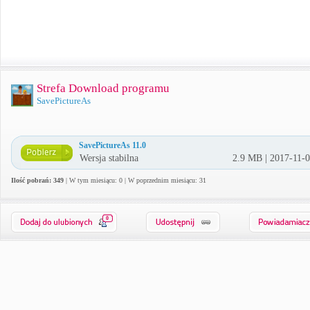
Strefa Download programu
SavePictureAs
SavePictureAs 11.0
Wersja stabilna
2.9 MB | 2017-11-
Ilość pobrań: 349
| W tym miesiącu: 0 | W poprzednim miesiącu: 31
0