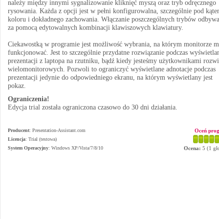
należy między innymi sygnalizowanie kliknięć myszą oraz tryb odręcznego
rysowania. Każda z opcji jest w pełni konfigurowalna, szczególnie pod kąt
koloru i dokładnego zachowania. Włączanie poszczególnych trybów odbywa
za pomocą edytowalnych kombinacji klawiszowych klawiatury.
Ciekawostką w programie jest możliwość wybrania, na którym monitorze m
funkcjonować. Jest to szczególnie przydatne rozwiązanie podczas wyświetla
prezentacji z laptopa na rzutniku, bądź kiedy jesteśmy użytkownikami rozw
wielomonitorowych. Pozwoli to ograniczyć wyświetlane adnotacje podczas
prezentacji jedynie do odpowiedniego ekranu, na którym wyświetlany jest
pokaz.
Ograniczenia!
Edycja trial została ograniczona czasowo do 30 dni działania.
Producent
:
Presentation-Assistant.com
Oceń pro
Licencja
: Trial (testowa)
System Operacyjny
:
Windows XP/Vista/7/8/10
Ocena:
5
(
1
gł