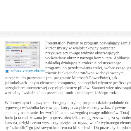
Presentation Pointer to program pozwalający zamie
kursor myszy w wielofunkcyjny prezenter
przykuwający uwagę widzów obserwujących
wyświetlany obraz z naszego komputera. Aplikacja 
nakładką działającą niezależnie od używanego
programu do przedstawiania treści, wobec czego jes
zobacz zrzuty ekranu
równie funkcjonalna zarówno w dedykowanym
narzędziu do prezentacji (np. programie Microsoft PowerPoint), jak i
jakimkolwiek innym elemencie komputera, na przykład edytorze graficzny
przeglądarce internetowej czy eksploratorze plików. Stanowi więc niezastąp
wirtualny "wskaźnik" do prezentacji multimedialnych każdego rodzaju.
W domyślnym i najszybciej dostępnym trybie, program działa podobnie do
typowego wskaźnika laserowego, którym zwykle chcemy wskazać pewne
elementy na ekranie, by zwrócić na nie szczególną uwagę odbiorców. Tutaj
funkcja ta realizowana jest poprzez niewielką smugę zostawianą za symbol
kursora, dzięki czemu wystarczy przejechać myszą wokół wybranego elemen
by "zakreślić" go jaskrawym kolorem na kilka chwil. Do pozostałych trybó