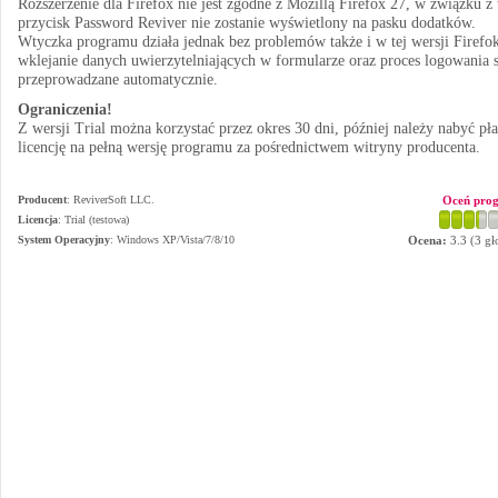
Rozszerzenie dla Firefox nie jest zgodne z Mozillą Firefox 27, w związku z
przycisk Password Reviver nie zostanie wyświetlony na pasku dodatków.
Wtyczka programu działa jednak bez problemów także i w tej wersji Firefok
wklejanie danych uwierzytelniających w formularze oraz proces logowania 
przeprowadzane automatycznie.
Ograniczenia!
Z wersji Trial można korzystać przez okres 30 dni, później należy nabyć pła
licencję na pełną wersję programu za pośrednictwem witryny producenta.
Producent
:
ReviverSoft LLC.
Oceń pro
Licencja
: Trial (testowa)
System Operacyjny
:
Windows XP/Vista/7/8/10
Ocena:
3.3
(
3
gł