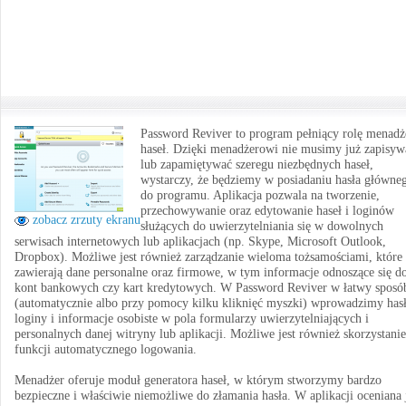
Password Reviver to program pełniący rolę menadż
haseł. Dzięki menadżerowi nie musimy już zapisyw
lub zapamiętywać szeregu niezbędnych haseł,
wystarczy, że będziemy w posiadaniu hasła główne
do programu. Aplikacja pozwala na tworzenie,
przechowywanie oraz edytowanie haseł i loginów
zobacz zrzuty ekranu
służących do uwierzytelniania się w dowolnych
serwisach internetowych lub aplikacjach (np. Skype, Microsoft Outlook,
Dropbox). Możliwe jest również zarządzanie wieloma tożsamościami, które
zawierają dane personalne oraz firmowe, w tym informacje odnoszące się d
kont bankowych czy kart kredytowych. W Password Reviver w łatwy sposó
(automatycznie albo przy pomocy kilku kliknięć myszki) wprowadzimy hasł
loginy i informacje osobiste w pola formularzy uwierzytelniających i
personalnych danej witryny lub aplikacji. Możliwe jest również skorzystanie
funkcji automatycznego logowania.
Menadżer oferuje moduł generatora haseł, w którym stworzymy bardzo
bezpieczne i właściwie niemożliwe do złamania hasła. W aplikacji oceniana 