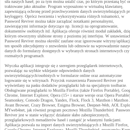
siła naszych haseł, po za tym można ustalić czas, po którym przestaną być o
traktowane jako aktualne. Program wyposażono w wirtualną klawiaturę,
zapewniającą ochronę przed przechwyceniem danych uwierzytelniających pr
keyloggery. Oprócz tworzenia i wykorzystywania różnych tożsamości, w
Password Reviver można także zarządzać notatkami personalnymi,
zawierającymi informacje dotyczące np. licencji na oprogramowanie,
dokumentów osobistych itd. Aplikacja oferuje również moduł zakładek, dzi
którym otworzymy ulubione strony z poziomu jej interfejsu. W ustawieniac
Password Reviver można określić zaufane oraz ignorowane witryny/aplikacj
ten sposób zdecydujemy o zezwoleniu lub odmowie na wprowadzenie naszy
danych do formularzy dostępnych w wybranych stronach internetowych czy
rozmaitych programach.
Wtyczka aplikacji integruje się z szeregiem przeglądarek internetowych,
pozwalając na szybkie wklejanie odpowiednich danych
uwierzytelniających/osobistych w formularze online oraz automatyczne
logowanie się w witrynach. Przycisk rozszerzenia Password Reviver jest
wyświetlany na pasku dodatków przeglądarki lub na specjalnym toolbarze.
Obsługiwane przeglądarki to Mozilla Firefox (także Firefox Portable), Goo
Chrome, Internet Explorer, Opera (15+ i starsze wersje oraz Opera Portable
Seamonkey, Comodo Dragon, Yandex, Flock, Flock 3, Maxthon i Maxthon 
Avant Browser, Crazy Browser, Enigma Browser, Deepnet-Web, AOL Explo
MYweb4net, jak również program pocztowy Mozilla Thunderbird. Passwor
Reviver jest w stanie wyłączyć działanie słabo zabezpieczonych,
przeglądarkowych menadżerów haseł i zastąpić je własnymi funkcjami.
Aplikacja pozwala na import danych uwierzytelniających z Mozilli Firefox,
Google Chrome, Internet Explorera, Mozilli Thunderbird, programów Keep