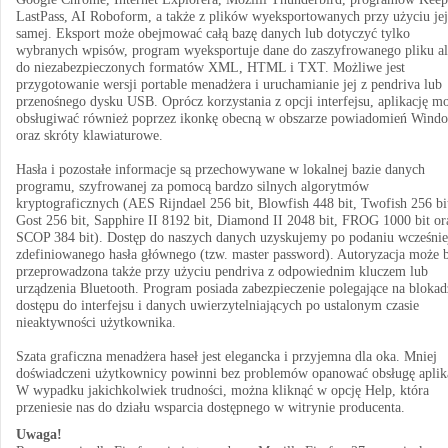
LastPass, AI Roboform, a także z plików wyeksportowanych przy użyciu jej
samej. Eksport może obejmować całą bazę danych lub dotyczyć tylko
wybranych wpisów, program wyeksportuje dane do zaszyfrowanego pliku a
do niezabezpieczonych formatów XML, HTML i TXT. Możliwe jest
przygotowanie wersji portable menadżera i uruchamianie jej z pendriva lub
przenośnego dysku USB. Oprócz korzystania z opcji interfejsu, aplikację m
obsługiwać również poprzez ikonkę obecną w obszarze powiadomień Wind
oraz skróty klawiaturowe.
Hasła i pozostałe informacje są przechowywane w lokalnej bazie danych
programu, szyfrowanej za pomocą bardzo silnych algorytmów
kryptograficznych (AES Rijndael 256 bit, Blowfish 448 bit, Twofish 256 bi
Gost 256 bit, Sapphire II 8192 bit, Diamond II 2048 bit, FROG 1000 bit or
SCOP 384 bit). Dostęp do naszych danych uzyskujemy po podaniu wcześnie
zdefiniowanego hasła głównego (tzw. master password). Autoryzacja może 
przeprowadzona także przy użyciu pendriva z odpowiednim kluczem lub
urządzenia Bluetooth. Program posiada zabezpieczenie polegające na blokad
dostępu do interfejsu i danych uwierzytelniających po ustalonym czasie
nieaktywności użytkownika.
Szata graficzna menadżera haseł jest elegancka i przyjemna dla oka. Mniej
doświadczeni użytkownicy powinni bez problemów opanować obsługę aplika
W wypadku jakichkolwiek trudności, można kliknąć w opcję Help, która
przeniesie nas do działu wsparcia dostępnego w witrynie producenta.
Uwaga!