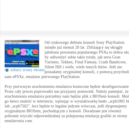
Od rynkowego debiutu konsoli Sony PlayStation
minęło już niemal 20 lat. Zbliżający się okrągły
jubileusz powstania popularnego PSXa to dobra oka
by odświeżyć sobie takie tytuły, jak seria Gran
Turismo, Tekken, Final Fantasy, Crash Bandicoot,
Silent Hill i wiele, wiele innych hitów. Jeśli nie
zobacz zrzuty ekranu
posiadamy oryginalnej konsoli, z pomocą przychod
nam ePSXe, emulator pierwszego PlayStation.
Przy pierwszym uruchomieniu emulatora konieczne będzie skonfigurowanie
Przez cały proces poprowadzi nas przyjazny pomocnik. Należy pamiętać, że
uruchomienia emulatora potrzebny nam będzie plik z BIOSem konsoli. Mo
go łatwo znaleźć w internecie, wpisując w wyszukiwarkę hasło „scph1001.b
lub „scph7502”, lecz będzie to legalne jedynie wówczas, jeśli dysponujemy
oryginalnym BIOSem, pochodzącym z konsoli. Doradzane jest również
pobranie wtyczki odpowiedzialnej za polepszoną emulację grafiki ze strony
emulatronia.com.