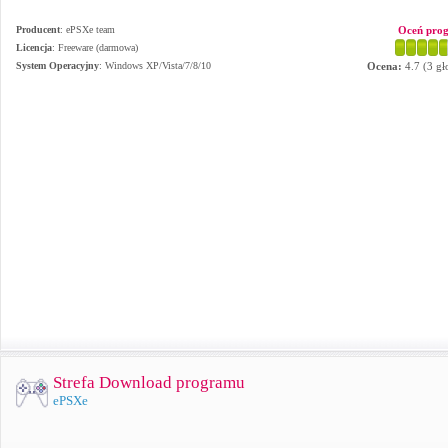
Producent
:
ePSXe team
Oceń pro
Licencja
: Freeware (darmowa)
System Operacyjny
:
Windows XP/Vista/7/8/10
Ocena:
4.7
(
3
gł
Strefa Download programu
ePSXe