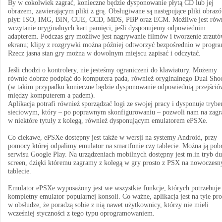
By w cokolwiek zagrać, konieczne będzie dysponowanie płytą CD lub jej
obrazem, zawierającym pliki z grą. Obsługiwane są następujące pliki obraz
płyt: ISO, IMG, BIN, CUE, CCD, MDS, PBP oraz ECM. Możliwe jest rów
wczytanie oryginalnych kart pamięci, jeśli dysponujemy odpowiednim
adapterem. Podczas gry możliwe jest nagrywanie filmów i tworzenie zrzut
ekranu; klipy z rozgrywki można później odtworzyć bezpośrednio w progra
Rzecz jasna stan gry można w dowolnym miejscu zapisać i odczytać.
Jeśli chodzi o kontrolery, nie jesteśmy ograniczeni do klawiatury. Możemy
równie dobrze podpiąć do komputera pada, również oryginalnego Dual Sho
(w takim przypadku konieczne będzie dysponowanie odpowiednią przejści
między komputerem a padem).
Aplikacja potrafi również sporządzać logi ze swojej pracy i dysponuje tryb
sieciowym, który – po poprawnym skonfigurowaniu – pozwoli nam na zagr
w niektóre tytuły z kolegą, również dysponującym emulatorem ePSXe.
Co ciekawe, ePSXe dostępny jest także w wersji na systemy Android, przy
pomocy której odpalimy emulator na smartfonie czy tablecie. Można ją pob
serwisu Google Play. Na urządzeniach mobilnych dostępny jest m.in tryb du
screen, dzięki któremu zagramy z kolegą w gry prosto z PSX na nowoczes
tablecie.
Emulator ePSXe wyposażony jest we wszystkie funkcje, których potrzebuje
kompletny emulator popularnej konsoli. Co ważne, aplikacja jest na tyle pro
w obsłudze, że poradzą sobie z nią nawet użytkownicy, którzy nie mieli
wcześniej styczności z tego typu oprogramowaniem.