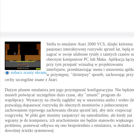
Stella to emulator Atari 2600 VCS, dzięki któremu
pasjonaci interaktywnej rozrywki sprzed lat, będą 
zagrać w swoje ulubione tytuły z tamtych czasów n
obecnym komputerze PC lub Maku. Aplikacja łącz
przy tym przepaść wizualną w projektowaniu
interfejsów, przedstawiając menu i ustawienia aplik
zobacz zrzuty ekranu
w przystępny, "dzisiejszy" sposób, zachowując prz
cechy szczególne znane z Atari.
Dużym plusem emulatora jest jego przystępność konfiguracyjna. Nie będzi
musieli poświęcać szczególnie dużo czasu, aby "zmusić" program do
współpracy. Wystarczy na chwilę zagłębić się w ustawienia audio i wideo (k
pozwalają dopasować rozrywkę do obecnych monitorów z jednoczesnym
zachowaniem typowego zachowania obrazu sprzed lat), aby móc rozpocząć
rozgrywkę. W pliki gier musimy zaopatrzyć się samodzielnie, ale kiedy już
wgramy je do komputera, ich uruchomienie nie będzie stanowiło większego
problemu, ponieważ odbywa się ono bezpośrednio z emulatora, w dodatku z
dowolnej ścieżki systemowej.