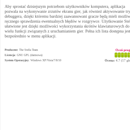
Aby sprostać dzisiejszym potrzebom użytkowników komputera, aplikacja
pozwala na wykonywanie zrzutów ekranu gier, jak również aktywowanie tr
debuggera, dzięki któremu bardziej zaawansowani gracze będą mieli możli
ręcznego sprawdzenia ewentualnych błędów w rozgrywce. Użytkowanie Stel
ułatwione jest dzięki możliwości wykorzystania skrótów klawiaturowych do
wielu funkcji związanych z uruchamianiem gier. Pełna ich lista dostępna jes
bezpośrednio w menu aplikacji.
Producent
:
The Stella Team
Oceń pro
Licencja
: GNU GPL (darmowa)
System Operacyjny
:
Windows XP/Vista/7/8/10
Ocena:
4.7
(
17
gł