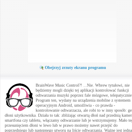
Obejrzyj zrzuty ekranu programu
BrainWave Music Control?! ...Nie. Wbrew tytułowi, nie
będziemy mogli dzięki tej aplikacji kontrolować funkcji
odtwarzania muzyki poprzez fale mózgowe, telepatycznie 
Program ten, wydany na urządzenia mobilne z systemem
operacyjnym Android, umożliwia - co prawda -
kontrolowanie odtwarzacza, ale robi to w inny sposób: g
dłoni użytkownika. Działa to tak: zbliżając otwartą dłoń nad przednią kame
smartfona czy tabletu, włączamy odtwarzanie lub je wstrzymujemy. Mało te
przesunięciem dłoni w lewo lub w prawo możemy nawet przejść do
poprzedniego lub następnego utworu na liście odtwarzania. Ważne jest jedna