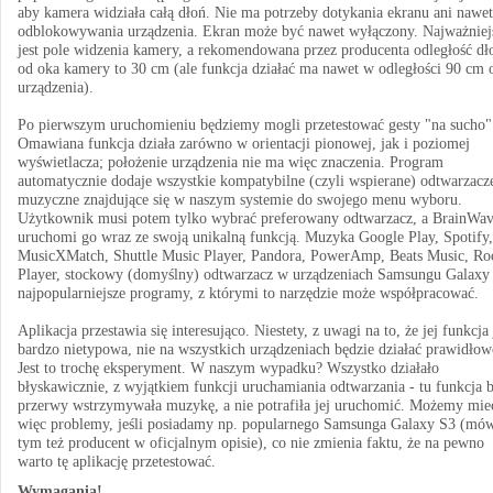
aby kamera widziała całą dłoń. Nie ma potrzeby dotykania ekranu ani nawet
odblokowywania urządzenia. Ekran może być nawet wyłączony. Najważniej
jest pole widzenia kamery, a rekomendowana przez producenta odległość dł
od oka kamery to 30 cm (ale funkcja działać ma nawet w odległości 90 cm 
urządzenia).
Po pierwszym uruchomieniu będziemy mogli przetestować gesty "na sucho"
Omawiana funkcja działa zarówno w orientacji pionowej, jak i poziomej
wyświetlacza; położenie urządzenia nie ma więc znaczenia. Program
automatycznie dodaje wszystkie kompatybilne (czyli wspierane) odtwarzacz
muzyczne znajdujące się w naszym systemie do swojego menu wyboru.
Użytkownik musi potem tylko wybrać preferowany odtwarzacz, a BrainWa
uruchomi go wraz ze swoją unikalną funkcją. Muzyka Google Play, Spotify,
MusicXMatch, Shuttle Music Player, Pandora, PowerAmp, Beats Music, Ro
Player, stockowy (domyślny) odtwarzacz w urządzeniach Samsungu Galaxy 
najpopularniejsze programy, z którymi to narzędzie może współpracować.
Aplikacja przestawia się interesująco. Niestety, z uwagi na to, że jej funkcja 
bardzo nietypowa, nie na wszystkich urządzeniach będzie działać prawidłow
Jest to trochę eksperyment. W naszym wypadku? Wszystko działało
błyskawicznie, z wyjątkiem funkcji uruchamiania odtwarzania - tu funkcja 
przerwy wstrzymywała muzykę, a nie potrafiła jej uruchomić. Możemy mie
więc problemy, jeśli posiadamy np. popularnego Samsunga Galaxy S3 (mów
tym też producent w oficjalnym opisie), co nie zmienia faktu, że na pewno
warto tę aplikację przetestować.
Wymagania!