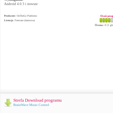
Android 4.0.3 i nowsze
Producent
:
OnTheGo Platforms
Oceń pro
Licencja
: Freeware (darmowa)
Ocena:
4
(
1
gł
Strefa Download programu
BrainWave Music Control