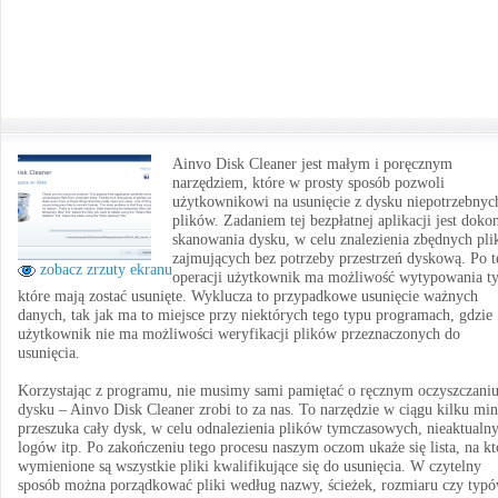
Ainvo Disk Cleaner jest małym i poręcznym
narzędziem, które w prosty sposób pozwoli
użytkownikowi na usunięcie z dysku niepotrzebnyc
plików. Zadaniem tej bezpłatnej aplikacji jest doko
skanowania dysku, w celu znalezienia zbędnych pli
zajmujących bez potrzeby przestrzeń dyskową. Po t
zobacz zrzuty ekranu
operacji użytkownik ma możliwość wytypowania ty
które mają zostać usunięte. Wyklucza to przypadkowe usunięcie ważnych
danych, tak jak ma to miejsce przy niektórych tego typu programach, gdzie
użytkownik nie ma możliwości weryfikacji plików przeznaczonych do
usunięcia.
Korzystając z programu, nie musimy sami pamiętać o ręcznym oczyszczani
dysku – Ainvo Disk Cleaner zrobi to za nas. To narzędzie w ciągu kilku min
przeszuka cały dysk, w celu odnalezienia plików tymczasowych, nieaktualn
logów itp. Po zakończeniu tego procesu naszym oczom ukaże się lista, na kt
wymienione są wszystkie pliki kwalifikujące się do usunięcia. W czytelny
sposób można porządkować pliki według nazwy, ścieżek, rozmiaru czy typó