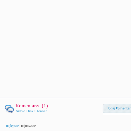
Komentarze (
1
)
Ainvo Disk Cleaner
najlepsze
|
najnowsze