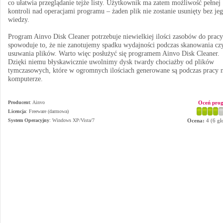
co ułatwia przeglądanie tejże listy. Użytkownik ma zatem możliwość pełnej
kontroli nad operacjami programu – żaden plik nie zostanie usunięty bez je
wiedzy.
Program Ainvo Disk Cleaner potrzebuje niewielkiej ilości zasobów do pracy
spowoduje to, że nie zanotujemy spadku wydajności podczas skanowania cz
usuwania plików. Warto więc posłużyć się programem Ainvo Disk Cleaner.
Dzięki niemu błyskawicznie uwolnimy dysk twardy chociażby od plików
tymczasowych, które w ogromnych ilościach generowane są podczas pracy 
komputerze.
Producent
:
Ainvo
Oceń pro
Licencja
: Freeware (darmowa)
System Operacyjny
:
Windows XP/Vista/7
Ocena:
4
(
6
gł