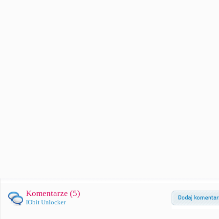
Komentarze (
5
)
IObit Unlocker