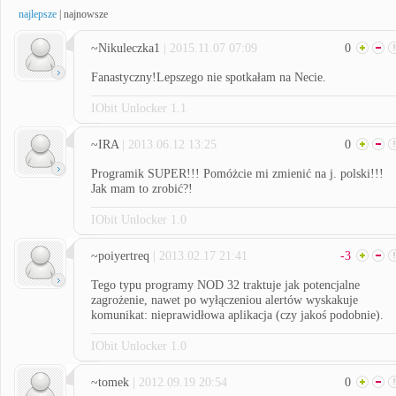
najlepsze
|
najnowsze
~Nikuleczka1
| 2015.11.07 07:09
0
Fanastyczny!Lepszego nie spotkałam na Necie.
IObit Unlocker 1.1
~IRA
| 2013.06.12 13:25
0
Programik SUPER!!! Pomóżcie mi zmienić na j. polski!!!
Jak mam to zrobić?!
IObit Unlocker 1.0
~poiyertreq
| 2013.02.17 21:41
-3
Tego typu programy NOD 32 traktuje jak potencjalne
zagrożenie, nawet po wyłączeniou alertów wyskakuje
komunikat: nieprawidłowa aplikacja (czy jakoś podobnie).
IObit Unlocker 1.0
~tomek
| 2012.09.19 20:54
0