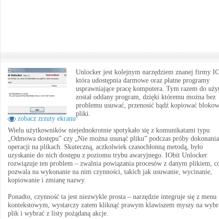
Unlocker jest kolejnym narzędziem znanej firmy IO
która udostępnia darmowe oraz płatne programy
usprawniające pracę komputera. Tym razem do uży
został oddany program, dzięki któremu można bez
problemu usuwać, przenosić bądź kopiować bloko
pliki.
zobacz zrzuty ekranu
Wielu użytkowników niejednokrotnie spotykało się z komunikatami typu
„Odmowa dostępu” czy „Nie można usunąć pliku” podczas próby dokonania
operacji na plikach. Skuteczną, aczkolwiek czasochłonną metodą, było
uzyskanie do nich dostępu z poziomu trybu awaryjnego. IObit Unlocker
rozwiązuje ten problem – zwalnia powiązania procesów z danym plikiem, c
pozwala na wykonanie na nim czynności, takich jak usuwanie, wycinanie,
kopiowanie i zmianę nazwy.
Ponadto, czynność ta jest niezwykle prosta – narzędzie integruje się z menu
kontekstowym, wystarczy zatem kliknąć prawym klawiszem myszy na wybr
plik i wybrać z listy pożądaną akcje.