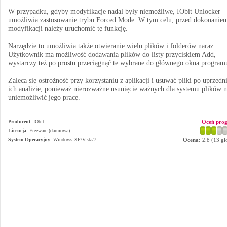
W przypadku, gdyby modyfikacje nadal były niemożliwe, IObit Unlocker
umożliwia zastosowanie trybu Forced Mode. W tym celu, przed dokonanie
modyfikacji należy uruchomić tę funkcję.
Narzędzie to umożliwia także otwieranie wielu plików i folderów naraz.
Użytkownik ma możliwość dodawania plików do listy przyciskiem Add,
wystarczy też po prostu przeciągnąć te wybrane do głównego okna program
Zaleca się ostrożność przy korzystaniu z aplikacji i usuwać pliki po uprzedni
ich analizie, ponieważ nierozważne usunięcie ważnych dla systemu plików 
uniemożliwić jego pracę.
Producent
:
IObit
Oceń pro
Licencja
: Freeware (darmowa)
System Operacyjny
:
Windows XP/Vista/7
Ocena:
2.8
(
13
gł